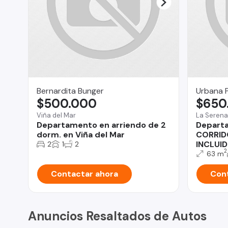
Bernardita Bunger
Urbana 
$500.000
$650
Viña del Mar
La Serena
Departamento en arriendo de 2
Depart
dorm. en Viña del Mar
CORRID
INCLUI
2
1
2
2
63 m
Contactar ahora
Cont
Anuncios Resaltados de Autos