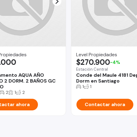
Propiedades
Level Propiedades
.000
$270.900
-4%
Estación Central
amento AQUA AÑO
Conde del Maule 4181 De
O 2 DORM. 2 BAÑOS GC
Dorm en Santiago
DO
1
1
2
1
2
actar ahora
Contactar ahora