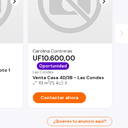
Carolina Contreras
Ho
UF10.600,00
$
San
Oportunidad
pto 1
Ca
Las Condes
do
Venta Casa 4D/3B - Las Condes
2
113 m
4
3
Contactar ahora
¿Quieres tu anuncio aquí?