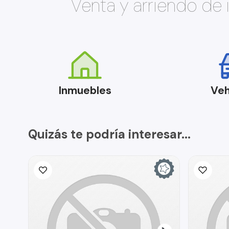
Venta y arriendo de
Inmuebles
Veh
Quizás te podría interesar...