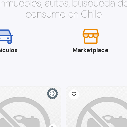
 inmuebles, autos, búsqueda d
consumo en Chile
ículos
Marketplace