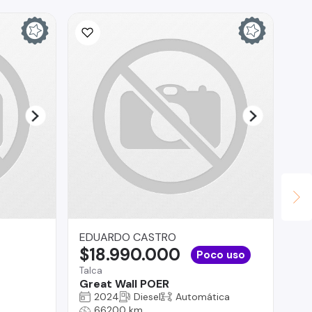
EDUARDO CASTRO
Al
$18.990.000
$
Poco uso
Talca
La 
Great Wall POER
Ch
2024
Diesel
Automática
66200 km