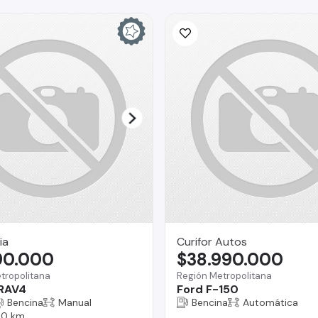
ia
Curifor Autos
90.000
$38.990.000
tropolitana
Región Metropolitana
 RAV4
Ford F-150
Bencina
Manual
Bencina
Automática
00 km