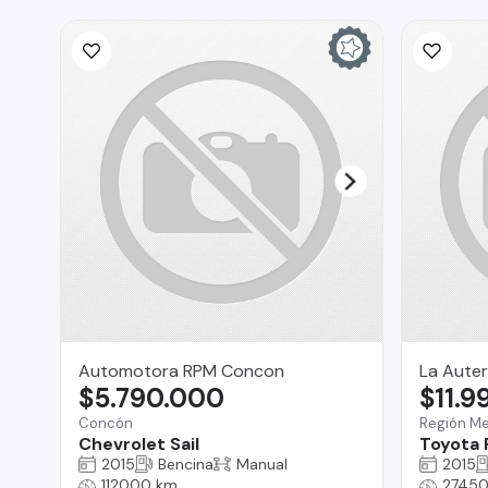
Automotora RPM Concon
La Auter
$5.790.000
$11.9
Concón
Región Me
Chevrolet Sail
Toyota
2015
Bencina
Manual
2015
112000 km
2745