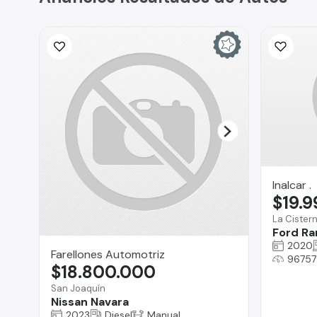
Inalcar .
$19.
La Cister
Ford Ra
2020
Farellones Automotriz
96757
$18.800.000
San Joaquín
Nissan Navara
2023
Diesel
Manual