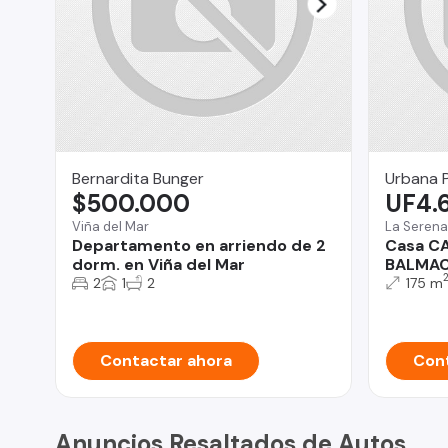
Bernardita Bunger
Urbana 
$500.000
UF4.
Viña del Mar
La Serena
Departamento en arriendo de 2
Casa C
dorm. en Viña del Mar
BALMAC
2
1
2
175 m
Contactar ahora
Cont
Anuncios Resaltados de Autos