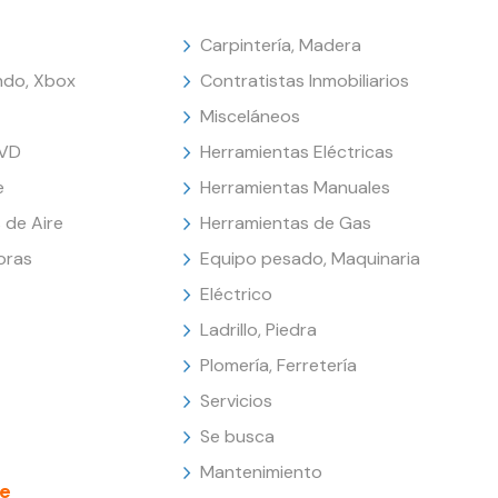
Carpintería, Madera
endo, Xbox
Contratistas Inmobiliarios
Misceláneos
DVD
Herramientas Eléctricas
e
Herramientas Manuales
 de Aire
Herramientas de Gas
oras
Equipo pesado, Maquinaria
Eléctrico
Ladrillo, Piedra
Plomería, Ferretería
Servicios
Se busca
Mantenimiento
e