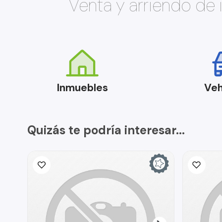
Venta y arriendo de
Inmuebles
Veh
Quizás te podría interesar...