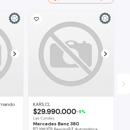
ernando
KARS.CL
TV
$29.990.000
$
-9%
Las Condes
San
Mercedes Benz 380
Ro
1983
Bencina
Automática