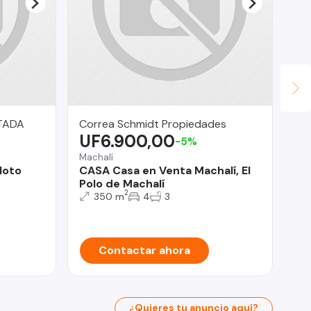
TADA
Correa Schmidt Propiedades
Ur
UF6.900,00
$
-5%
Machalí
Pro
loto
CASA Casa en Venta Machalí, El
Ve
Polo de Machalí
co
2
350 m
4
3
Contactar ahora
¿Quieres tu anuncio aquí?