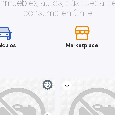
 inmuebles, autos, búsqueda d
consumo en Chile
ículos
Marketplace