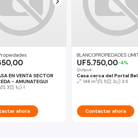
Propiedades
BLANCOPROPIEDADES LIMI
650,00
UF5.750,00
-4%
Quilpué
ASA EN VENTA SECTOR
Casa cerca del Portal Bel
2
EDA - AMUNATEGUI
146 m
5
2
3.5
2
3
1
1
actar ahora
Contactar ahora