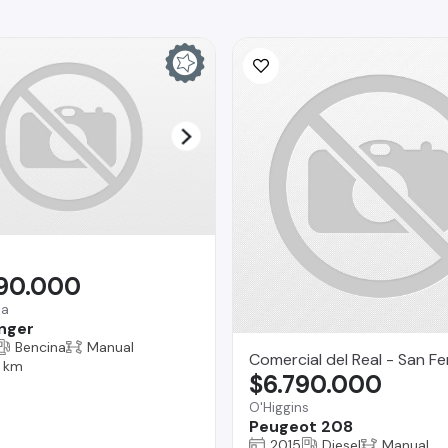
990.000
na
nger
Bencina
Manual
Comercial del Real - San F
 km
$6.790.000
O'Higgins
Peugeot 208
2015
Diesel
Manual