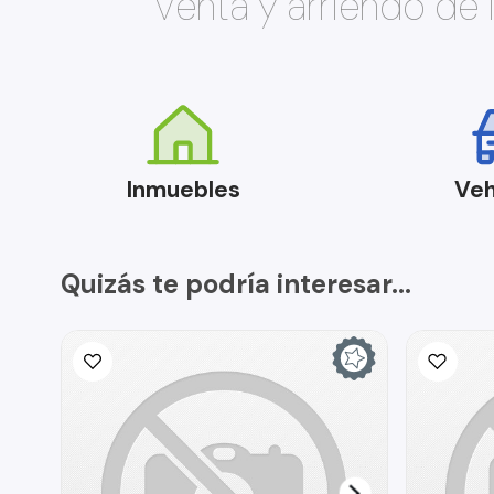
Venta y arriendo de
Inmuebles
Veh
Quizás te podría interesar...