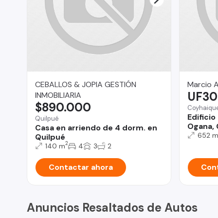
CEBALLOS & JOPIA GESTIÓN
Marcio 
UF30
INMOBILIARIA
$890.000
Coyhaiqu
Edificio
Quilpué
Ogana, 
Casa en arriendo de 4 dorm. en
652 
Quilpué
2
140 m
4
3
2
Contactar ahora
Cont
Anuncios Resaltados de Autos