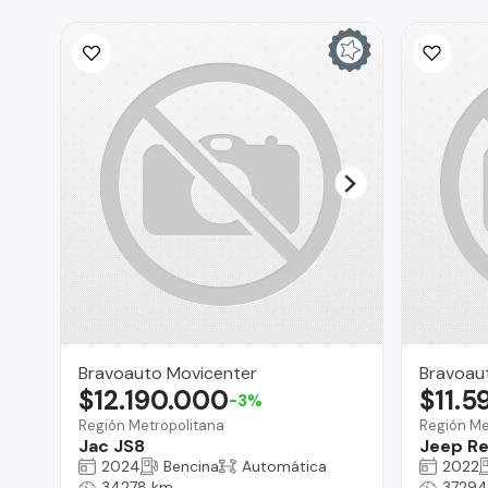
Bravoauto Movicenter
Bravoau
$12.190.000
$11.5
-3%
Región Metropolitana
Región Me
Jac JS8
Jeep R
2024
Bencina
Automática
2022
34278 km
37294