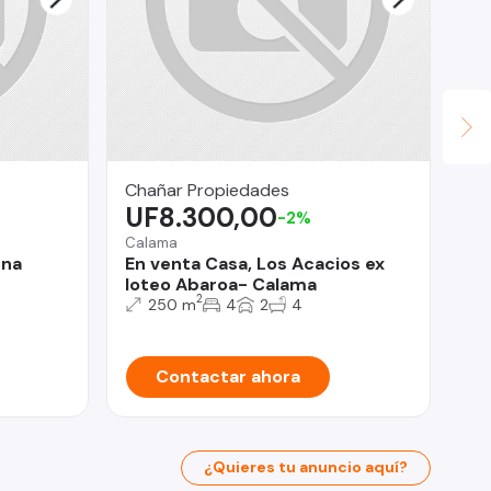
Chañar Propiedades
RA
UF8.300,00
$
-2%
Calama
Co
ena
En venta Casa, Los Acacios ex
Ar
loteo Abaroa- Calama
Am
2
Co
250 m
4
2
4
Contactar ahora
¿Quieres tu anuncio aquí?