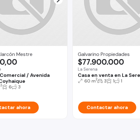
Alarcón Mestre
Galvarino Propiedades
0,00
$77.900.000
e
La Serena
 Comercial / Avenida
Casa en venta en La Ser
2
Coyhaique
60 m
3
1
1
2
m
6
3
actar ahora
Contactar ahora