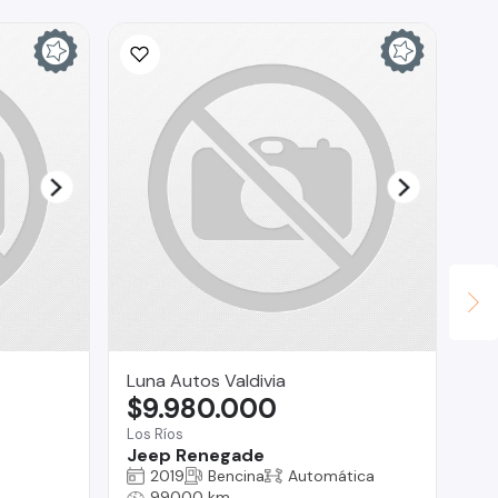
Luna Autos Valdivia
Au
$9.980.000
$
Los Ríos
Vit
Jeep Renegade
Ra
2019
Bencina
Automática
99000 km