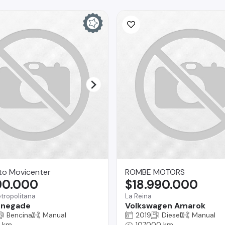
to Movicenter
ROMBE MOTORS
90.000
$18.990.000
tropolitana
La Reina
enegade
Volkswagen Amarok
Bencina
Manual
2019
Diesel
Manual
 km
107000 km