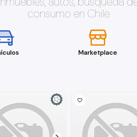
 inmuebles, autos, búsqueda d
consumo en Chile
ículos
Marketplace