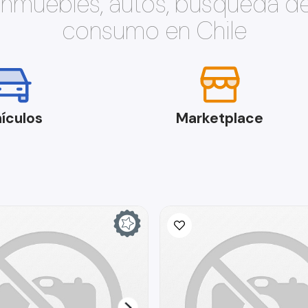
 inmuebles, autos, búsqueda d
consumo en Chile
ículos
Marketplace