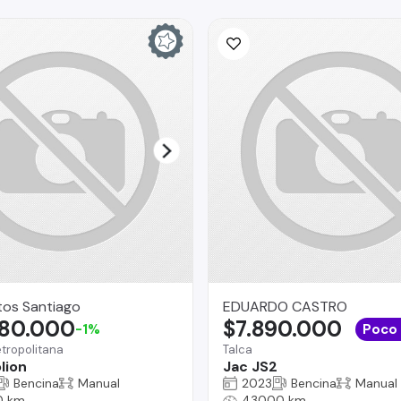
tos Santiago
EDUARDO CASTRO
880.000
$7.890.000
-1%
Poco
tropolitana
Talca
lion
Jac JS2
Bencina
Manual
2023
Bencina
Manual
0 km
43000 km