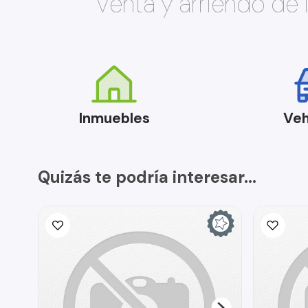
Venta y arriendo de
Inmuebles
Veh
Quizás te podría interesar...