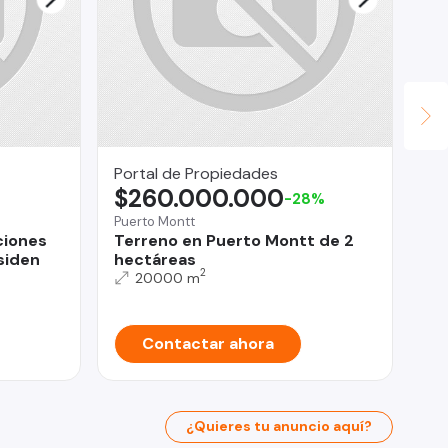
Portal de Propiedades
En
$260.000.000
$
-28%
Puerto Montt
Lin
ciones
Terreno en Puerto Montt de 2
SE
siden
hectáreas
2
20000 m
Contactar ahora
¿Quieres tu anuncio aquí?