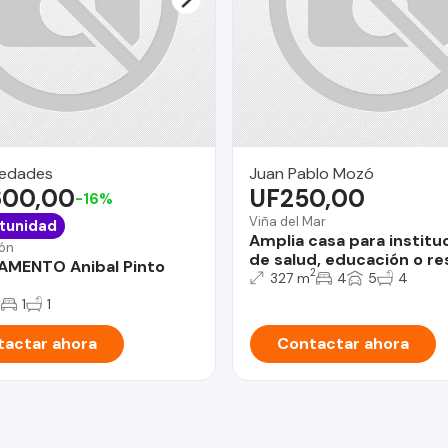
iedades
Juan Pablo Mozó
600,00
UF250,00
-16%
Viña del Mar
tunidad
Amplia casa para institu
ón
de salud, educación o re
AMENTO Anibal Pinto
2
327 m
4
5
4
2
1
1
actar ahora
Contactar ahora