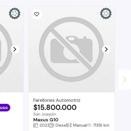
Ina
$
La 
Fo
Farellones Automotriz
$15.800.000
 uso
San Joaquín
Maxus G10
2023
Diesel
Manual
71316 km