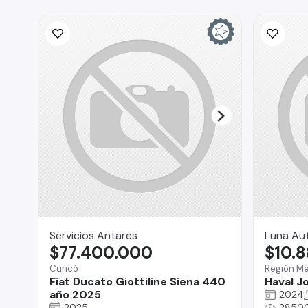
Servicios Antares
Luna Au
$77.400.000
$10.
Curicó
Región Me
Fiat Ducato Giottiline Siena 440
Haval Jo
año 2025
2024
2025
2850