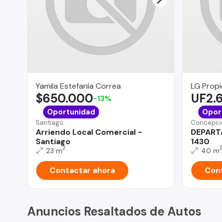
Yamila Estefanía Correa
LG Prop
$650.000
UF2.
-13%
Oportunidad
Opor
Santiago
Concepci
Arriendo Local Comercial -
DEPART
Santiago
1430
2
23 m
40 m
Contactar ahora
Cont
Anuncios Resaltados de Autos