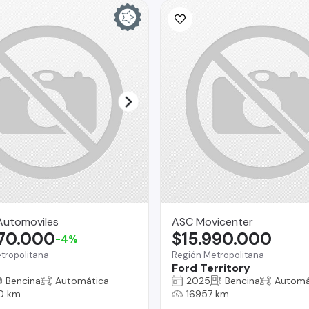
Automoviles
ASC Movicenter
870.000
$15.990.000
-4%
tropolitana
Región Metropolitana
Ford Territory
Bencina
Automática
2025
Bencina
Automá
0 km
16957 km