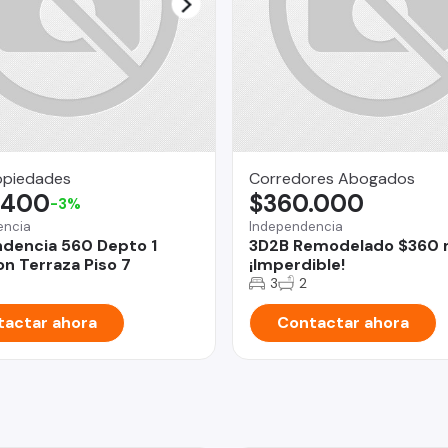
opiedades
Corredores Abogados
.400
$360.000
-3%
encia
Independencia
dencia 560 Depto 1
3D2B Remodelado $360 m
n Terraza Piso 7
¡Imperdible!
3
2
actar ahora
Contactar ahora