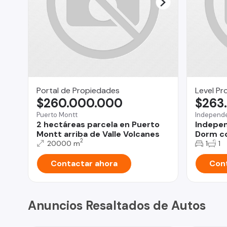
Portal de Propiedades
Level Pr
$260.000.000
$263
Puerto Montt
Independ
2 hectáreas parcela en Puerto
Indepen
Montt arriba de Valle Volcanes
Dorm co
2
20000 m
1
1
Contactar ahora
Cont
Anuncios Resaltados de Autos