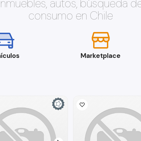
 inmuebles, autos, búsqueda d
consumo en Chile
ículos
Marketplace