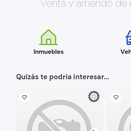
Venta y arriendo de
Inmuebles
Veh
Quizás te podría interesar...