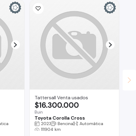
Tattersall Venta usados
Se
$16.300.000
$
Buin
Cur
Toyota Corolla Cross
Fi
añ
tica
2023
Bencina
Automática
111904 km