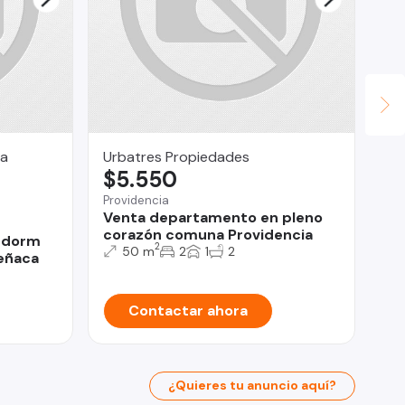
ia
Urbatres Propiedades
Su
$5.550
$
Providencia
Ant
Venta departamento en pleno
SE
corazón comuna Providencia
3 dorm
2
50 m
2
1
2
eñaca
Contactar ahora
¿Quieres tu anuncio aquí?