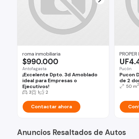
roma inmobiliaria
PROPER
$990.000
UF4.
Antofagasta
Pucón
¡Excelente Dpto. 3d Amoblado
Pucon 
ideal para Empresas o
de 2 do
2
Ejecutivos!
50 m
3
1
2
Contactar ahora
Cont
Anuncios Resaltados de Autos