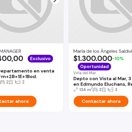
 MANAGER
María de los Ángeles Saldiv
400,00
$1.300.000
Exclusivo
-10%
Oportunidad
Departamento en venta
Viña del Mar
rm+2B+1E+1Bod.
Depto con Vista al Mar, 
2
1
2
en Edmundo Eluchans, R
2
134 m
3
1
3
actar ahora
Contactar ahora