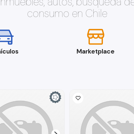
 inmuebles, autos, búsqueda d
consumo en Chile
ículos
Marketplace