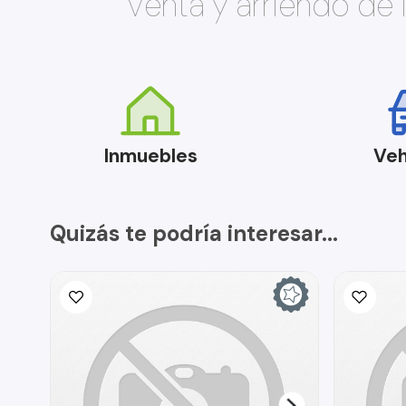
Venta y arriendo de
Inmuebles
Veh
Quizás te podría interesar...