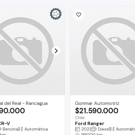
l del Real - Rancagua
Gonmar Automotriz
490.000
$21.590.000
Chile
CR-V
Ford Ranger
Bencina
Automática
2023
Diesel
Automáti
 km
119000 km