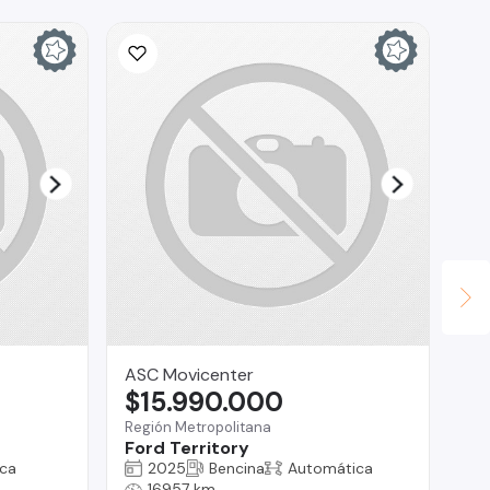
ASC Movicenter
Ca
$15.990.000
$
Región Metropolitana
Te
Ford Territory
DF
ca
2025
Bencina
Automática
16957 km