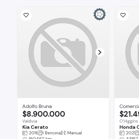
Adolfo Bruna
Comercia
$8.900.000
$21.
Valdivia
O'Higgins
Kia Cerato
Honda 
2016
Bencina
Manual
2021
160462 km
43167