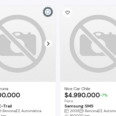
runa
Nice Car Chile
900.000
$4.990.000
-7%
Paine
-Trail
Samsung SM5
Bencina
Automática
2009
Bencina
Automá
 km
160000 km