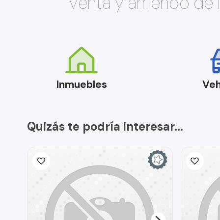
Venta y arriendo de
Inmuebles
Veh
Quizás te podría interesar...