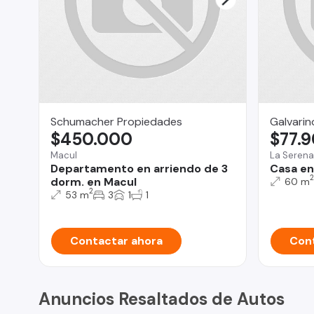
Schumacher Propiedades
Galvarin
$450.000
$77.
Macul
La Serena
Departamento en arriendo de 3
Casa en
2
dorm. en Macul
60 m
2
53 m
3
1
1
Contactar ahora
Cont
Anuncios Resaltados de Autos