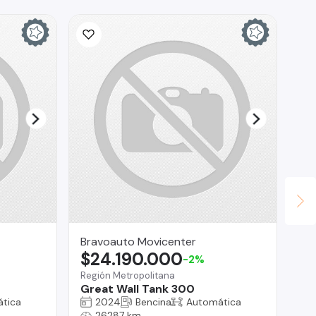
Bravoauto Movicenter
TO
$24.190.000
$
-2%
Región Metropolitana
Co
Great Wall Tank 300
Ni
tica
2024
Bencina
Automática
26287 km