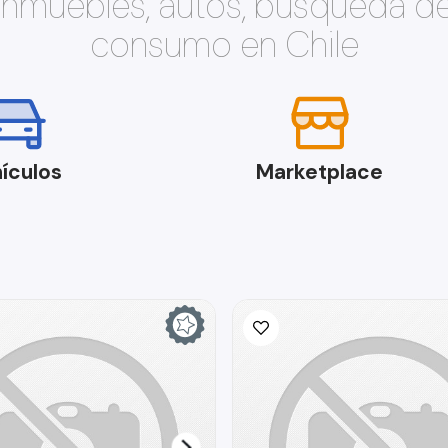
 inmuebles, autos, búsqueda d
consumo en Chile
ículos
Marketplace