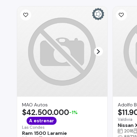
MAO Autos
Adolfo B
$42.500.000
$11.
-1%
Valdivia
A estrenar
Nissan X
Las Condes
2018
Ram 1500 Laramie
89725