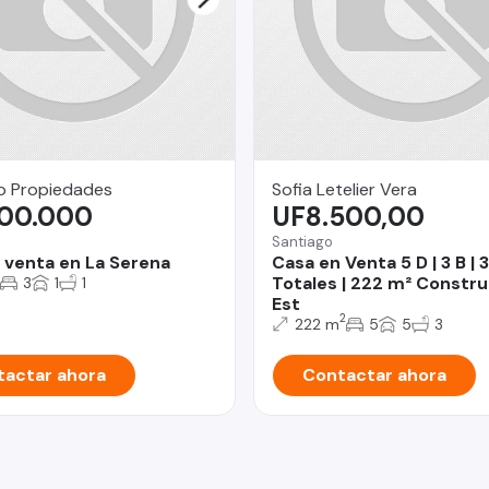
o Propiedades
Sofia Letelier Vera
900.000
UF8.500,00
Santiago
 venta en La Serena
Casa en Venta 5 D | 3 B |
Totales | 222 m² Construi
3
1
1
Est
2
222 m
5
5
3
actar ahora
Contactar ahora