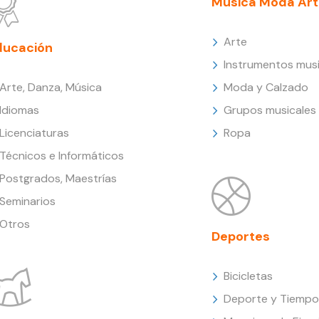
Música Moda Art
Arte
ducación
Instrumentos musi
Arte, Danza, Música
Moda y Calzado
Idiomas
Grupos musicales
Licenciaturas
Ropa
Técnicos e Informáticos
Postgrados, Maestrías
Seminarios
Otros
Deportes
Bicicletas
Deporte y Tiempo 