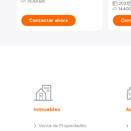
75701 km
2023
1440
Contactar ahora
Cont
Inmuebles
A
Venta de Propiedades