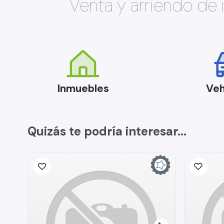
Venta y arriendo de
Inmuebles
Veh
Quizás te podría interesar...