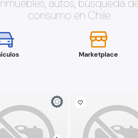
 inmuebles, autos, búsqueda d
consumo en Chile
ículos
Marketplace