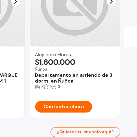
Alejandro Flores
OM
$1.600.000
U
Ñuñoa
Val
 PARQUE
Departamento en arriendo de 3
Lo
M 1
dorm. en Ñuñoa
CO
ES
3
1
3
Contactar ahora
¿Quieres tu anuncio aquí?