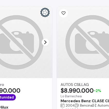
Pro
AUTOS CSILLAG
490.000
$8.990.000
-2%
Lo Barnechea
tunidad
Mercedes Benz CLASE C
2004
Bencina
Automá
Hilux