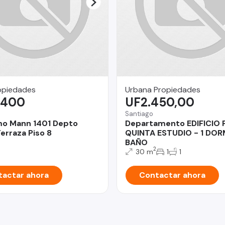
opiedades
Urbana Propiedades
.400
UF2.450,00
Santiago
mo Mann 1401 Depto
Departamento EDIFICIO
erraza Piso 8
QUINTA ESTUDIO - 1 DOR
BAÑO
2
30 m
1
1
actar ahora
Contactar ahora