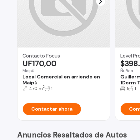
Contacto Focus
Level Pr
UF170,00
$398
Maipú
Ñuñoa
Local Comercial en arriendo en
Guiller
Maipú
1Dorm T
2
470 m
1
1
1
Contactar ahora
Cont
Anuncios Resaltados de Autos