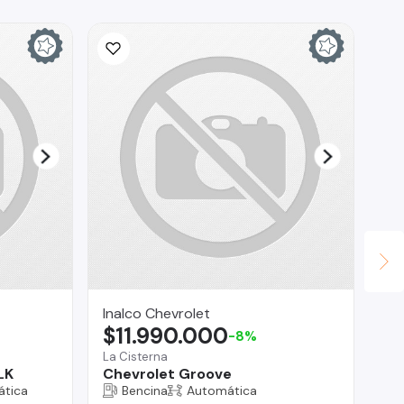
Inalco Chevrolet
ED
$11.990.000
$
-8%
La Cisterna
Tal
LK
Chevrolet Groove
Re
tica
Bencina
Automática