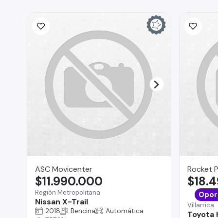
ASC Movicenter
Rocket 
$11.990.000
$18.
Región Metropolitana
Opor
Nissan X-Trail
Villarrica
2018
Bencina
Automática
Toyota 