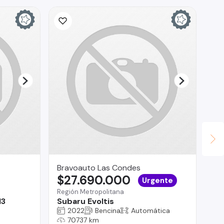
Bravoauto Las Condes
La
$27.690.000
$
Urgente
Región Metropolitana
Tal
13
Subaru Evoltis
Fo
2022
Bencina
Automática
70737 km