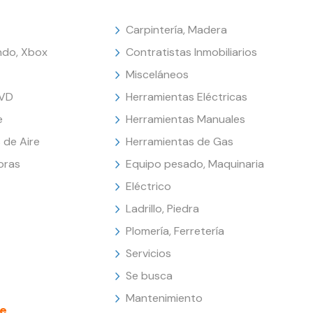
Carpintería, Madera
endo, Xbox
Contratistas Inmobiliarios
Misceláneos
DVD
Herramientas Eléctricas
e
Herramientas Manuales
 de Aire
Herramientas de Gas
oras
Equipo pesado, Maquinaria
Eléctrico
Ladrillo, Piedra
Plomería, Ferretería
Servicios
Se busca
Mantenimiento
e