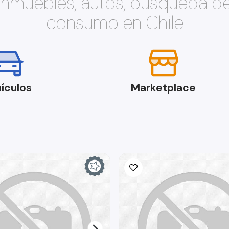
 inmuebles, autos, búsqueda d
consumo en Chile
ículos
Marketplace