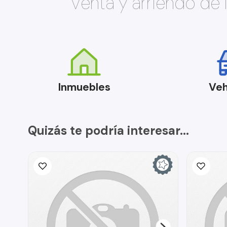
Venta y arriendo de
Inmuebles
Veh
Quizás te podría interesar...