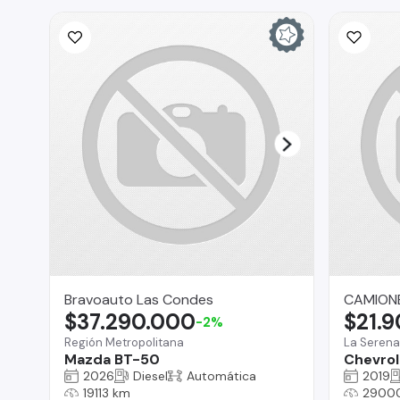
Bravoauto Las Condes
CAMIONE
$37.290.000
$21.
-2%
Región Metropolitana
La Serena
Mazda BT-50
Chevrol
2026
Diesel
Automática
2019
19113 km
2900