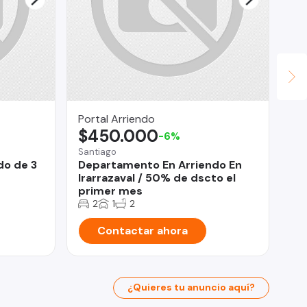
Portal Arriendo
Ma
$450.000
$
-6%
Santiago
La 
do de 3
Departamento En Arriendo En
De
Irarrazaval / 50% de dscto el
do
primer mes
2
1
2
Contactar ahora
¿Quieres tu anuncio aquí?