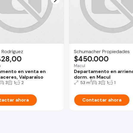
 Rodríguez
Schumacher Propiedades
428,00
$450.000
o
Macul
mento en venta en
Departamento en arrien
laceres, Valparaíso
dorm. en Macul
2
3
1
2
53 m
3
1
1
actar ahora
Contactar ahora