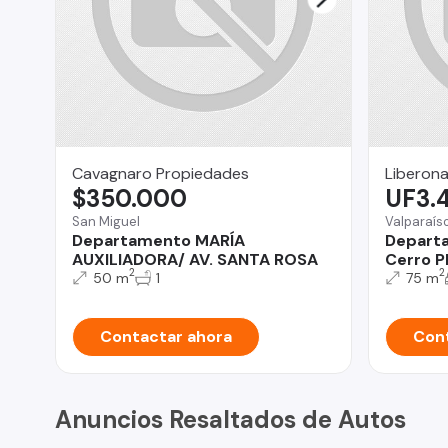
Cavagnaro Propiedades
Liberona
$350.000
UF3.
San Miguel
Valparaís
Departamento MARÍA
Departa
AUXILIADORA/ AV. SANTA ROSA
Cerro P
2
2
50 m
1
75 m
Contactar ahora
Cont
Anuncios Resaltados de Autos