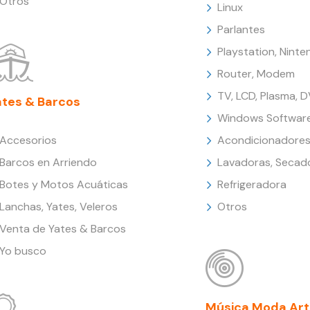
Otros
Linux
Parlantes
Playstation, Nint
Router, Modem
TV, LCD, Plasma, 
ates & Barcos
Windows Softwar
Accesorios
Acondicionadores
Barcos en Arriendo
Lavadoras, Secad
Botes y Motos Acuáticas
Refrigeradora
Lanchas, Yates, Veleros
Otros
Venta de Yates & Barcos
Yo busco
Música Moda Art