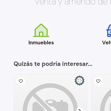
Venta y arriendo de
Inmuebles
Veh
Quizás te podría interesar...