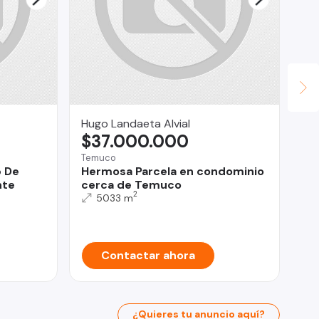
Hugo Landaeta Alvial
Ma
$37.000.000
U
Temuco
La
b De
Hermosa Parcela en condominio
De
nte
cerca de Temuco
do
2
5033 m
Contactar ahora
¿Quieres tu anuncio aquí?