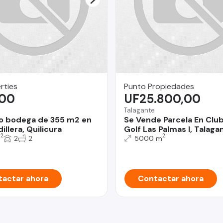
rties
Punto Propiedades
,00
UF25.800,00
Talagante
o bodega de 355 m2 en
Se Vende Parcela En Clu
llera, Quilicura
Golf Las Palmas I, Talaga
2
2
m
2
2
5000 m
actar ahora
Contactar ahora