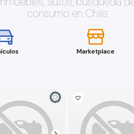
 inmuebles, autos, búsqueda d
consumo en Chile
ículos
Marketplace