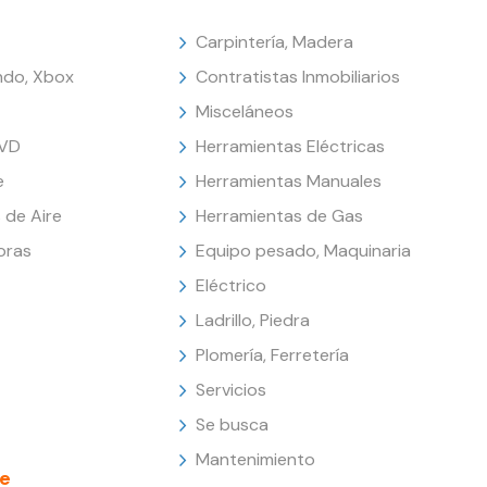
Carpintería, Madera
endo, Xbox
Contratistas Inmobiliarios
Misceláneos
DVD
Herramientas Eléctricas
e
Herramientas Manuales
 de Aire
Herramientas de Gas
oras
Equipo pesado, Maquinaria
Eléctrico
Ladrillo, Piedra
Plomería, Ferretería
Servicios
Se busca
Mantenimiento
e