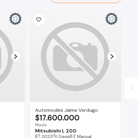
Automoviles Jaime Verdugo
RO
$17.600.000
$
Maule
La 
Mitsubishi L 200
Ma
2022
Diesel
Manual