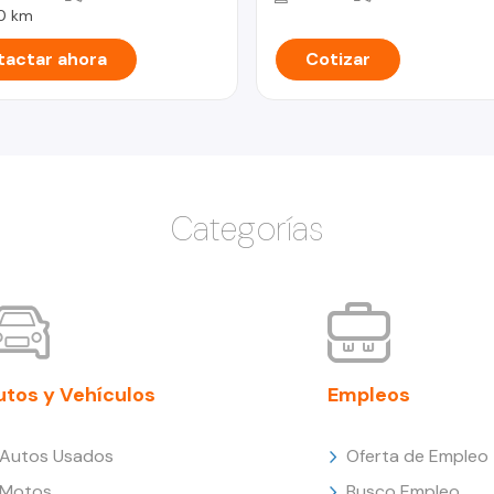
0 km
actar ahora
Cotizar
Categorías
utos y Vehículos
Empleos
Autos Usados
Oferta de Empleo
Motos
Busco Empleo