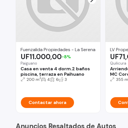
Fuenzalida Propiedades - La Serena
LV Prope
UF11.000,00
UF71
-8%
Paiguano
Quilicura
Casa en venta 4 dorm.2 baños
Arriend
piscina, terraza en Paihuano
MC Cordi
2
200 m
4
6
3
355 
Contactar ahora
Cont
Anuncios Resaltados de Autos