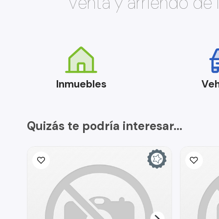
Venta y arriendo de
Inmuebles
Veh
Quizás te podría interesar...