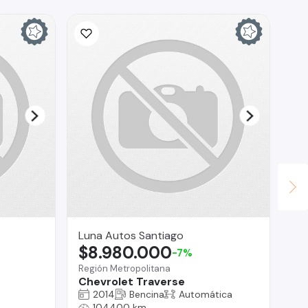
Luna Autos Santiago
AS
$8.980.000
$
-7%
Región Metropolitana
Reg
Chevrolet Traverse
Ni
2014
Bencina
Automática
104400 km