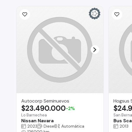
Autocorp Seminuevos
Hogsus 
$23.490.000
$24.
-2%
Lo Barnechea
San Bern
Nissan Navara
Bus Sca
2023
Diesel
Automática
2013
126000 km