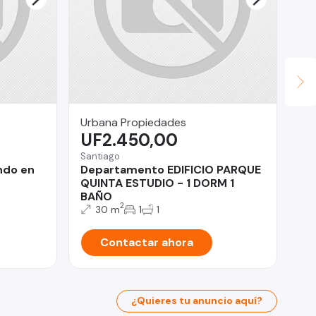
Urbana Propiedades
Mi
UF2.450,00
U
Santiago
La 
ndo en
Departamento EDIFICIO PARQUE
VE
QUINTA ESTUDIO - 1 DORM 1
BAÑO
2
30 m
1
1
Contactar ahora
¿Quieres tu anuncio aquí?