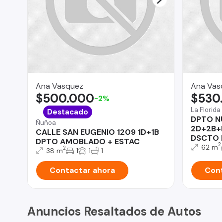
Ana Vasquez
Ana Vas
$500.000
$530
-2%
La Florida
Destacado
DPTO N
Ñuñoa
2D+2B+
CALLE SAN EUGENIO 1209 1D+1B
DSCTO 
DPTO AMOBLADO + ESTAC
2
62 m
2
38 m
1
1
1
Contactar ahora
Cont
Anuncios Resaltados de Autos