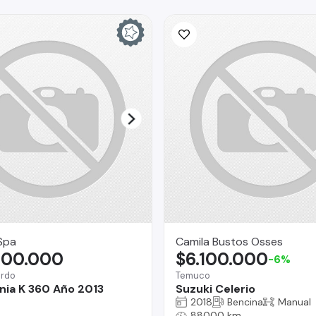
Spa
Camila Bustos Osses
900.000
$6.100.000
-6%
ardo
Temuco
nia K 360 Año 2013
Suzuki Celerio
2018
Bencina
Manual
88000 km