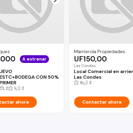
quez
Manterola Propiedades.
.000
UF150,00
A estrenar
Las Condes
UEVO
Local Comercial en arrie
ESTC+BODEGA CON 50%
Las Condes
PRIMER
6
3
2
1
2
actar ahora
Contactar ahora