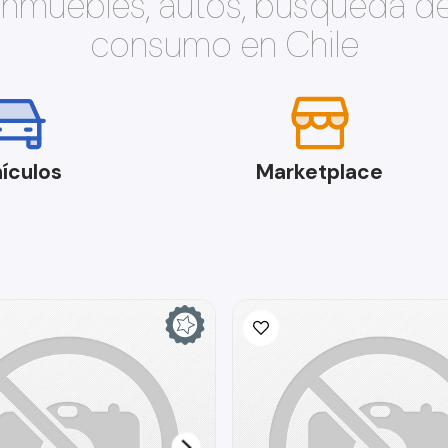
 inmuebles, autos, búsqueda d
consumo en Chile
ículos
Marketplace