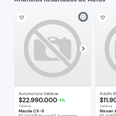
Automotora Valdicar
Adolfo B
$22.990.000
$11.
-3%
Valdivia
Valdivia
Mazda CX-5
Nissan X
2024
Bencina
Automática
2018