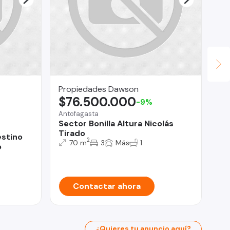
Propiedades Dawson
Co
$76.500.000
$
-9%
Antofagasta
San
Sector Bonilla Altura Nicolás
He
Tirado
Bo
estino
2
70 m
3
Más
1
o
Contactar ahora
¿Quieres tu anuncio aquí?