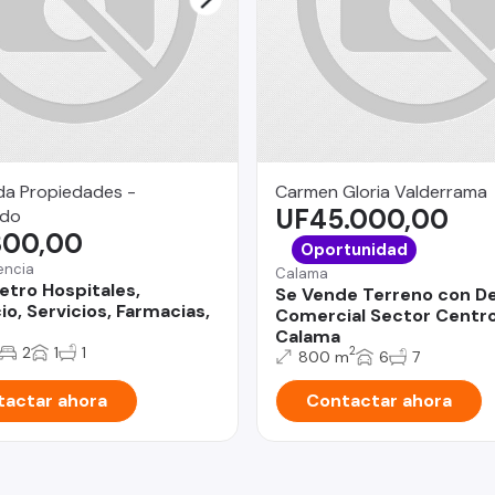
da Propiedades -
Carmen Gloria Valderrama
UF45.000,00
ndo
300,00
Oportunidad
encia
Calama
etro Hospitales,
Se Vende Terreno con D
o, Servicios, Farmacias,
Comercial Sector Centr
Calama
2
1
1
2
800 m
6
7
actar ahora
Contactar ahora