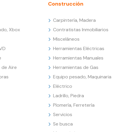
Construcción
Carpintería, Madera
endo, Xbox
Contratistas Inmobiliarios
Misceláneos
DVD
Herramientas Eléctricas
e
Herramientas Manuales
 de Aire
Herramientas de Gas
oras
Equipo pesado, Maquinaria
Eléctrico
Ladrillo, Piedra
Plomería, Ferretería
Servicios
Se busca