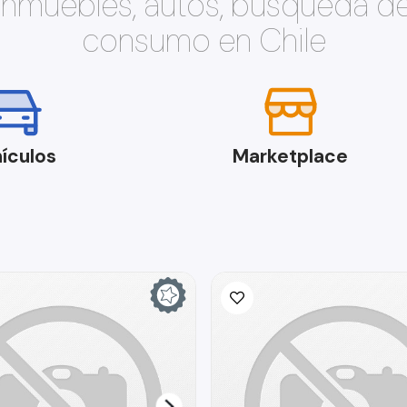
 inmuebles, autos, búsqueda d
consumo en Chile
ículos
Marketplace