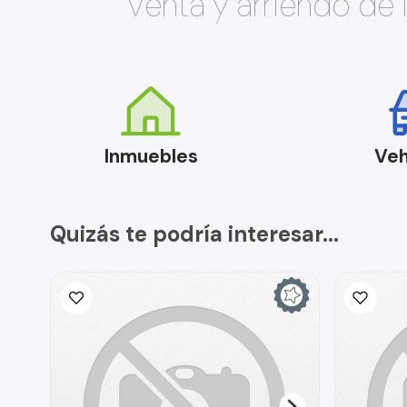
Venta y arriendo de
Inmuebles
Veh
Quizás te podría interesar...