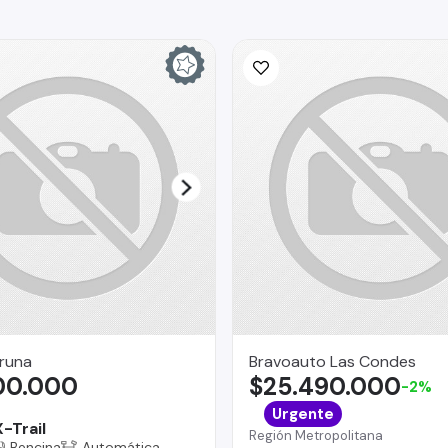
runa
Bravoauto Las Condes
900.000
$25.490.000
-2%
Urgente
-Trail
Región Metropolitana
Bencina
Automática