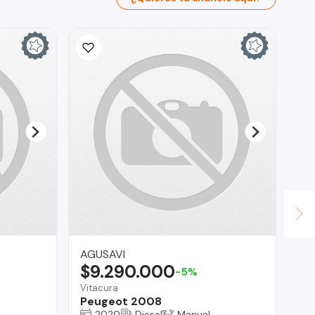
AGUSAVI
Se
$9.290.000
$
-5%
Vitacura
San
Peugeot 2008
Ha
2020
Diesel
Manual