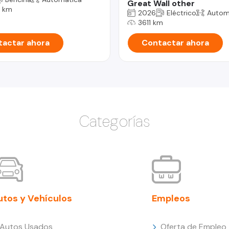
Great Wall other
 km
2026
Eléctrico
Autom
3611 km
actar ahora
Contactar ahora
Categorías
utos y Vehículos
Empleos
Autos Usados
Oferta de Empleo