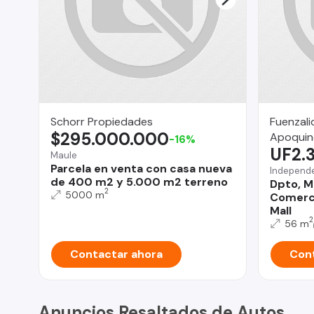
Schorr Propiedades
Fuenzali
$295.000.000
Apoqui
-16%
UF2.
Maule
Parcela en venta con casa nueva
Independ
de 400 m2 y 5.000 m2 terreno
Dpto, M
2
5000 m
Comerci
Mall
2
56 m
Contactar ahora
Cont
Anuncios Resaltados de Autos