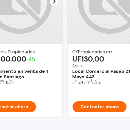
oris Propiedades
CKPropiedades m.r.
500.000
UF130,00
-3%
Arica
mento en venta de 1
Local Comercial Paseo 2
n Santiago
Mayo 443
2
1
1
247 m
2
actar ahora
Contactar ahora