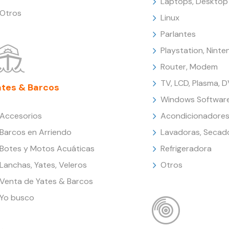
Laptops, Desktop
Otros
Linux
Parlantes
Playstation, Nint
Router, Modem
TV, LCD, Plasma, 
ates & Barcos
Windows Softwar
Accesorios
Acondicionadores
Barcos en Arriendo
Lavadoras, Secad
Botes y Motos Acuáticas
Refrigeradora
Lanchas, Yates, Veleros
Otros
Venta de Yates & Barcos
Yo busco