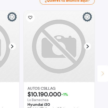
¿Quieres tu anuncio aquí?
AUTOS CSILLAG
CA
$10.190.000
$
-1%
Lo Barnechea
La 
Hyundai i30
Ch