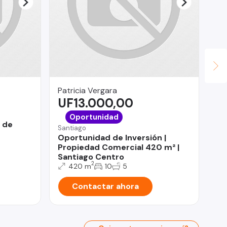
Patricia Vergara
Ca
UF13.000,00
$
La
Oportunidad
1 de
De
Santiago
Ha
Oportunidad de Inversión |
Co
Propiedad Comercial 420 m² |
Santiago Centro
2
420 m
10
5
Contactar ahora