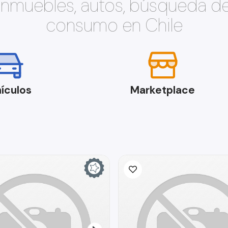
 inmuebles, autos, búsqueda d
consumo en Chile
ículos
Marketplace