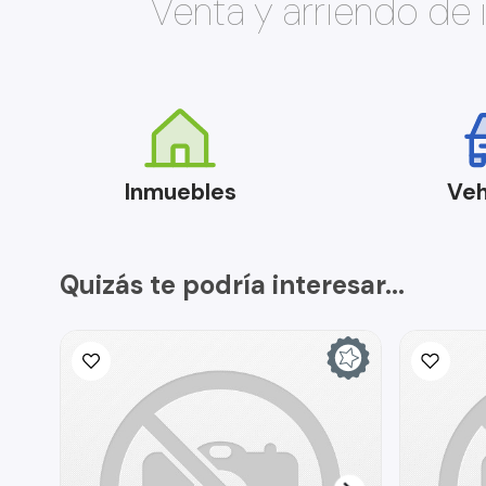
Venta y arriendo de
Inmuebles
Veh
Quizás te podría interesar...