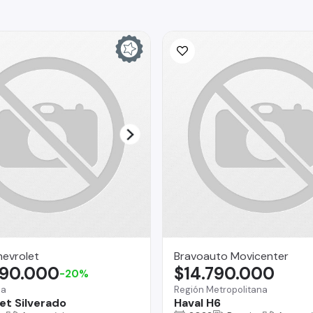
hevrolet
Bravoauto Movicenter
990.000
$14.790.000
-20%
na
Región Metropolitana
et Silverado
Haval H6