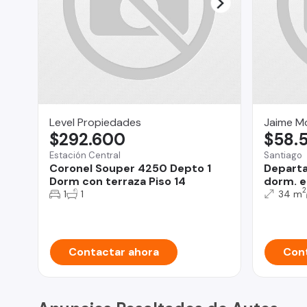
Level Propiedades
Jaime M
$292.600
$58.
Estación Central
Santiago
Coronel Souper 4250 Depto 1
Departa
Dorm con terraza Piso 14
dorm. e
2
1
1
34 m
Contactar ahora
Cont