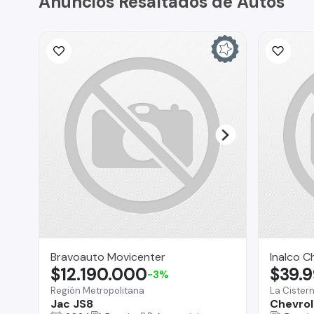
Anuncios Resaltados de Autos
Bravoauto Movicenter
Inalco C
$12.190.000
$39.
-3%
Región Metropolitana
La Cister
Jac JS8
Chevrol