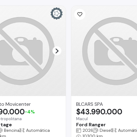
to Movicenter
BLCARS SPA
890.000
$43.990.000
-4%
tropolitana
Macul
rtage
Ford Ranger
Bencina
Automática
2026
Diesel
Automát
 km
10300 km