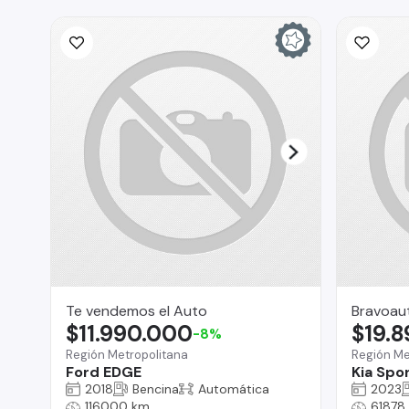
Te vendemos el Auto
Bravoau
$11.990.000
$19.
-8%
Región Metropolitana
Región Me
Ford EDGE
Kia Spo
2018
Bencina
Automática
2023
116000 km
61878