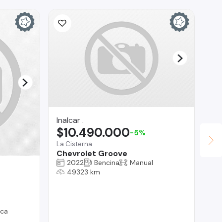
Inalcar .
$10.490.000
-5%
La Cisterna
Chevrolet Groove
2022
Bencina
Manual
Lu
49323 km
$
Reg
Pe
ica