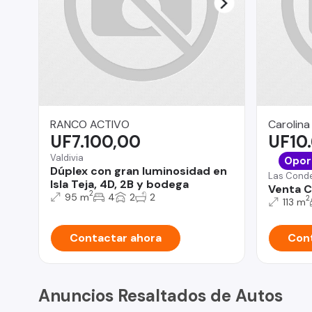
RANCO ACTIVO
Carolina
UF7.100,00
UF10
Valdivia
Opor
Dúplex con gran luminosidad en
Las Cond
Isla Teja, 4D, 2B y bodega
Venta C
2
95 m
4
2
2
2
113 m
Contactar ahora
Cont
Anuncios Resaltados de Autos