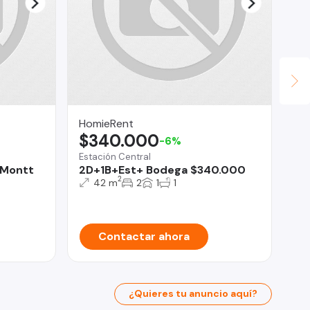
HomieRent
Ma
$340.000
$
-6%
Estación Central
La
 Montt
2D+1B+Est+ Bodega $340.000
De
2
La
42 m
2
1
1
Contactar ahora
¿Quieres tu anuncio aquí?