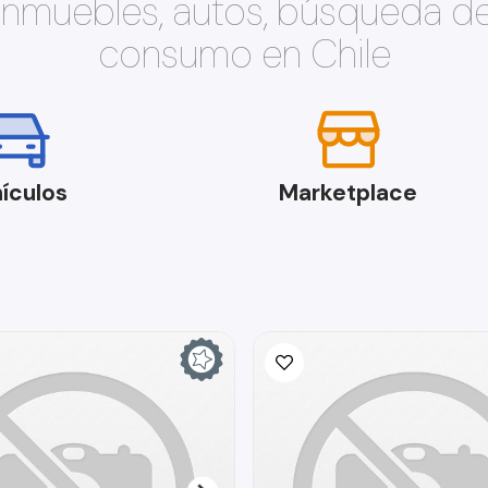
 inmuebles, autos, búsqueda d
consumo en Chile
ículos
Marketplace