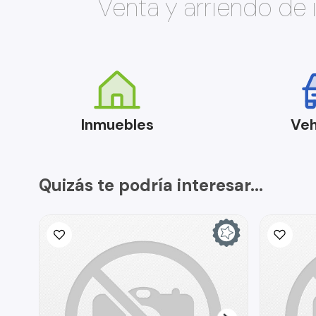
Venta y arriendo de
Inmuebles
Veh
Quizás te podría interesar...