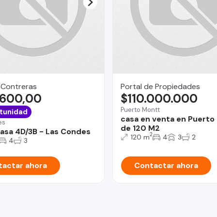
 Contreras
Portal de Propiedades
.600,00
$110.000.000
Puerto Montt
tunidad
casa en venta en Puerto
es
de 120 M2
asa 4D/3B - Las Condes
2
120 m
4
3
2
4
3
actar ahora
Contactar ahora