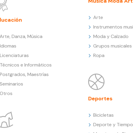
Música Moda Art
Arte
ducación
Instrumentos musi
Arte, Danza, Música
Moda y Calzado
Idiomas
Grupos musicales
Licenciaturas
Ropa
Técnicos e Informáticos
Postgrados, Maestrías
Seminarios
Otros
Deportes
Bicicletas
Deporte y Tiempo 