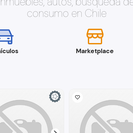
 inmuebles, autos, búsqueda d
consumo en Chile
ículos
Marketplace