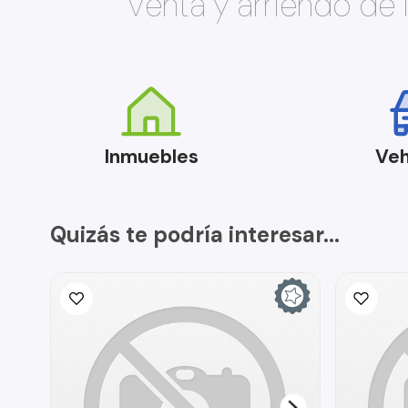
Venta y arriendo de
Inmuebles
Veh
Quizás te podría interesar...