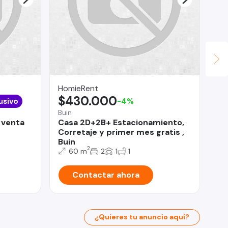
HomieRent
Le
$430.000
$
usivo
-4%
Buin
Ind
 venta
Casa 2D+2B+ Estacionamiento,
Nu
Corretaje y primer mes gratis ,
Ar
Buin
2
60 m
2
1
1
Contactar ahora
¿Quieres tu anuncio aquí?