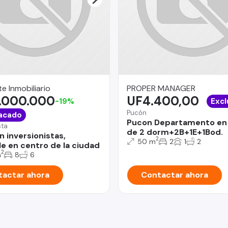
e Inmobiliario
PROPER MANAGER
.000.000
UF4.400,00
-19%
Excl
Pucón
acado
Pucon Departamento en
sta
de 2 dorm+2B+1E+1Bod.
n inversionistas,
2
50 m
2
1
2
e en centro de la ciudad
2
m
8
6
actar ahora
Contactar ahora