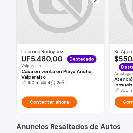
Liberona Rodríguez
Su Agent
UF5.480,00
$550
Destacado
Valparaíso
Dest
Casa en venta en Playa Ancha,
Antofaga
Valparaíso
Atenció
2
150 m
4
2
2
inmuebl
700 
Contactar ahora
Cont
Anuncios Resaltados de Autos