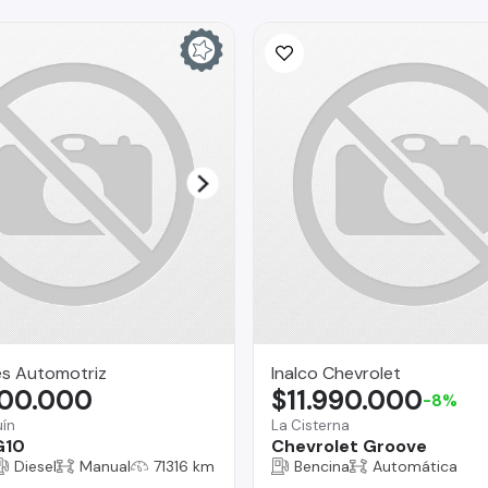
es Automotriz
Inalco Chevrolet
800.000
$11.990.000
-8%
ín
La Cisterna
G10
Chevrolet Groove
Diesel
Manual
71316 km
Bencina
Automática