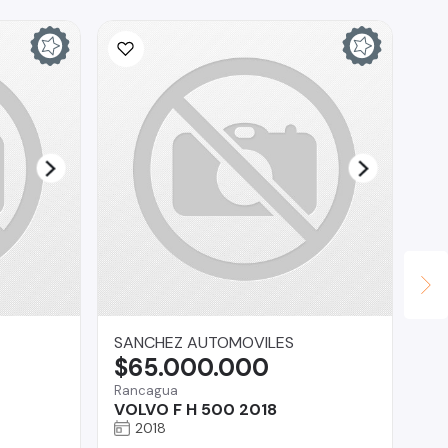
SANCHEZ AUTOMOVILES
Au
$65.000.000
$
Rancagua
Vit
VOLVO F H 500 2018
Hy
2018