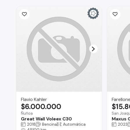
Flavio Kahler
Farellon
$6.000.000
$15.
Ñuñoa
San Joaqu
Great Wall Voleex C30
Maxus 
2018
Bencina
Automática
2023
45100 km