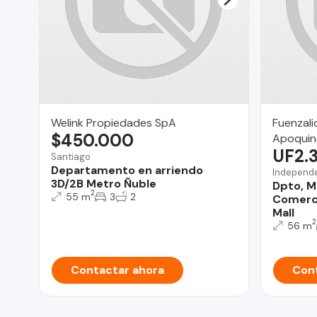
Welink Propiedades SpA
Fuenzali
$450.000
Apoqui
UF2.
Santiago
Departamento en arriendo
Independ
3D/2B Metro Ñuble
Dpto, M
2
55 m
3
2
Comerci
Mall
2
56 m
Contactar ahora
Cont