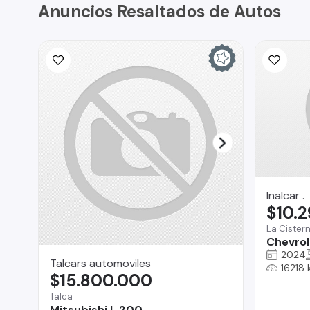
Anuncios Resaltados de Autos
Inalcar .
$10.
La Cister
Chevrole
2024
Talcars automoviles
16218
$15.800.000
Talca
Mitsubishi L 200