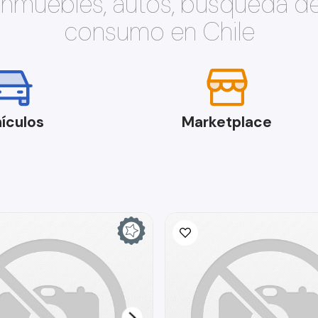
 inmuebles, autos, búsqueda d
consumo en Chile
ículos
Marketplace