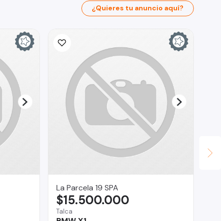
¿Quieres tu anuncio aquí?
La Parcela 19 SPA
Br
$15.500.000
$
Talca
Reg
BMW X1
Su