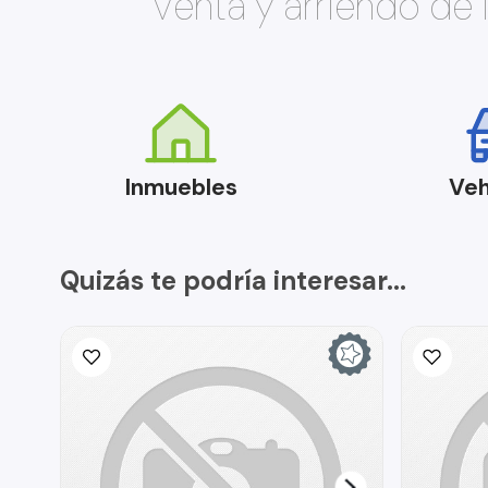
Venta y arriendo de
Inmuebles
Veh
Quizás te podría interesar...