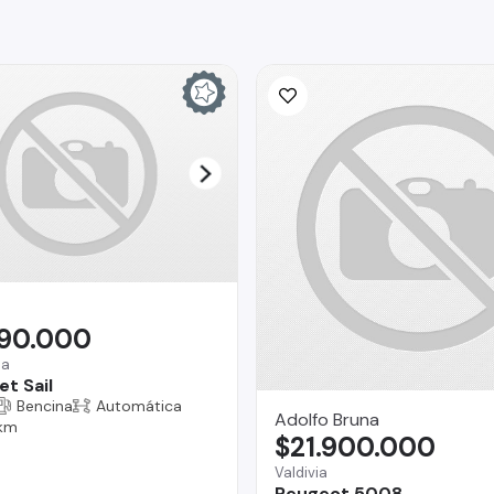
290.000
na
t Sail
Bencina
Automática
Adolfo Bruna
 km
$21.900.000
Valdivia
Peugeot 5008