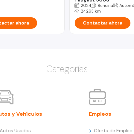
2024
Bencina
Automá
24263 km
actar ahora
Contactar ahora
Categorías
utos y Vehículos
Empleos
Autos Usados
Oferta de Empleo