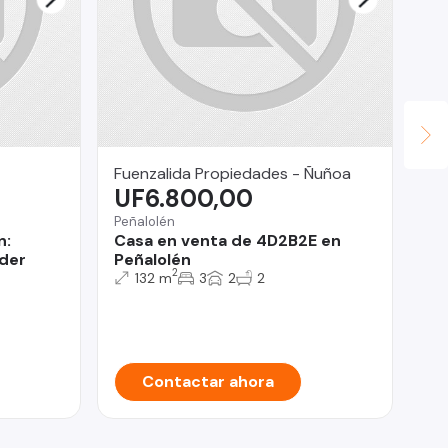
Fuenzalida Propiedades - Ñuñoa
AL
UF6.800,00
$
Peñalolén
Pro
n:
Casa en venta de 4D2B2E en
MA
ider
Peñalolén
AR
2
132 m
3
2
2
Contactar ahora