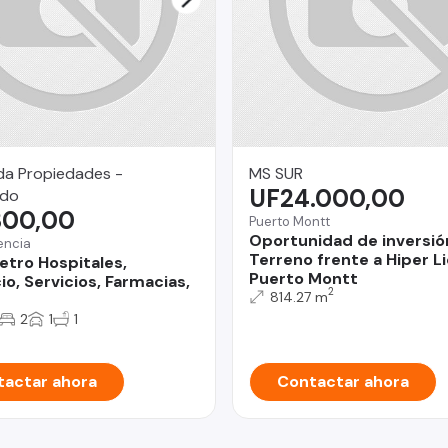
da Propiedades -
MS SUR
UF24.000,00
ndo
300,00
Puerto Montt
Oportunidad de inversió
encia
Terreno frente a Hiper L
etro Hospitales,
Puerto Montt
o, Servicios, Farmacias,
2
814.27 m
2
1
1
actar ahora
Contactar ahora