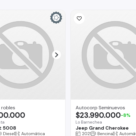
 robles
Autocorp Seminuevos
900.000
$23.990.000
-8%
sta
Lo Barnechea
t 5008
Jeep Grand Cherokee
Diesel
Automática
2021
Bencina
Automát