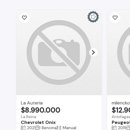
La Auteria
milencko
$8.990.000
$12.
La Reina
Antofaga
Chevrolet Onix
Peugeo
2021
Bencina
Manual
2019