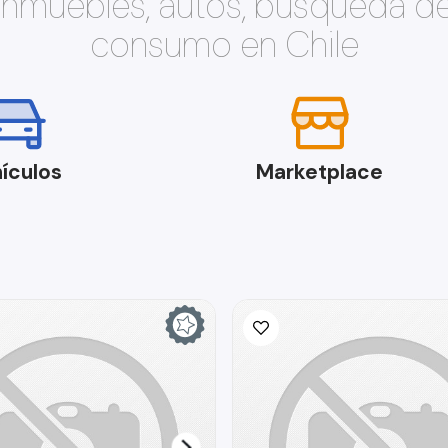
 inmuebles, autos, búsqueda d
consumo en Chile
ículos
Marketplace