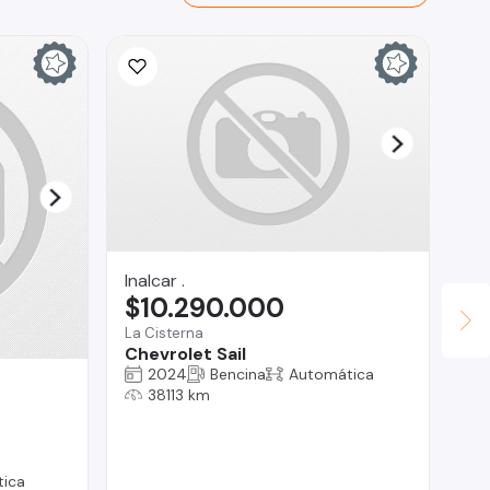
Inalcar .
$10.290.000
La Cisterna
Chevrolet Sail
2024
Bencina
Automática
As
38113 km
$
Co
Ho
ica