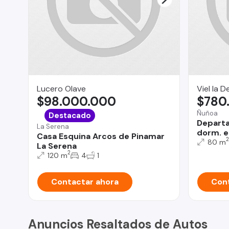
Lucero Olave
Viel la 
$98.000.000
$780
Ñuñoa
Destacado
Departa
La Serena
dorm. e
Casa Esquina Arcos de Pinamar
2
80 m
La Serena
2
120 m
4
1
Contactar ahora
Cont
Anuncios Resaltados de Autos