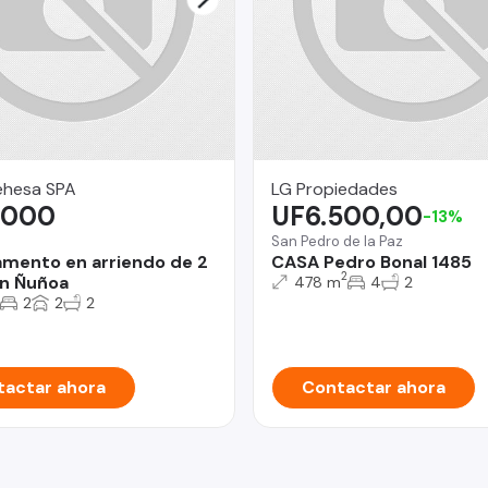
Dehesa SPA
LG Propiedades
.000
UF6.500,00
-13%
San Pedro de la Paz
mento en arriendo de 2
CASA Pedro Bonal 1485
2
n Ñuñoa
478 m
4
2
2
2
2
actar ahora
Contactar ahora