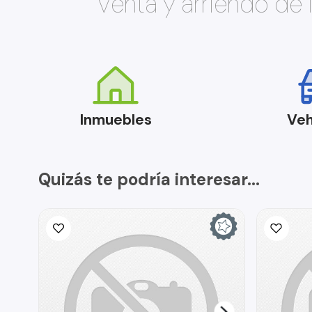
Venta y arriendo de
Inmuebles
Veh
Quizás te podría interesar...