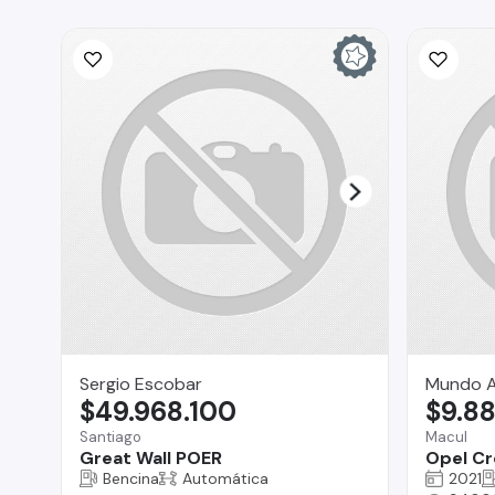
Sergio Escobar
Mundo A
$49.968.100
$9.8
Santiago
Macul
Great Wall POER
Opel Cr
Bencina
Automática
2021