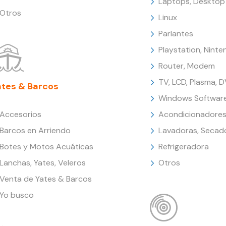
Laptops, Desktop
Otros
Linux
Parlantes
Playstation, Nint
Router, Modem
TV, LCD, Plasma, 
ates & Barcos
Windows Softwar
Accesorios
Acondicionadores
Barcos en Arriendo
Lavadoras, Secad
Botes y Motos Acuáticas
Refrigeradora
Lanchas, Yates, Veleros
Otros
Venta de Yates & Barcos
Yo busco