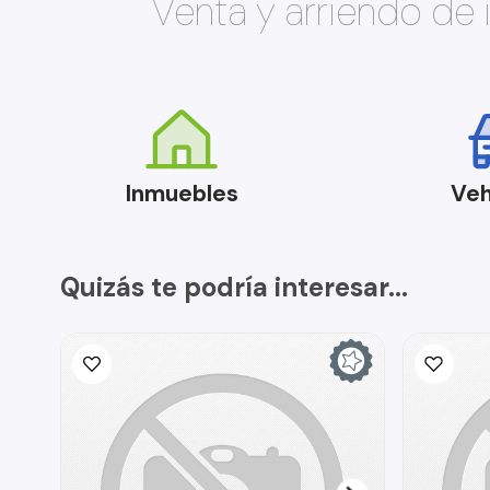
Venta y arriendo de
Inmuebles
Veh
Quizás te podría interesar...