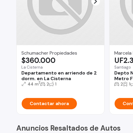
Schumacher Propiedades
Marcela
$360.000
UF2.
La Cisterna
Santiago
Departamento en arriendo de 2
Depto 
dorm. en La Cisterna
Metro F
2
44 m
2
1
2
1
Contactar ahora
Cont
Anuncios Resaltados de Autos