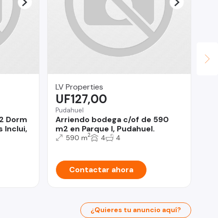
LV Properties
Pr
UF127,00
$
Pudahuel
Val
 2 Dorm
Arriendo bodega c/of de 590
Se
Inclui,
m2 en Parque I, Pudahuel.
he
2
590 m
4
4
Contactar ahora
¿Quieres tu anuncio aquí?