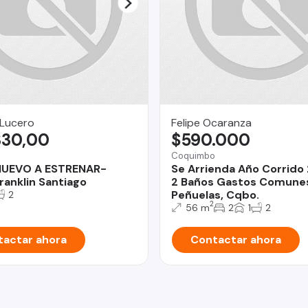
 Lucero
Felipe Ocaranza
330,00
$590.000
Coquimbo
NUEVO A ESTRENAR-
Se Arrienda Año Corrido
ranklin Santiago
2 Baños Gastos Comunes 
Peñuelas, Cqbo.
2
2
56 m
2
1
2
actar ahora
Contactar ahora