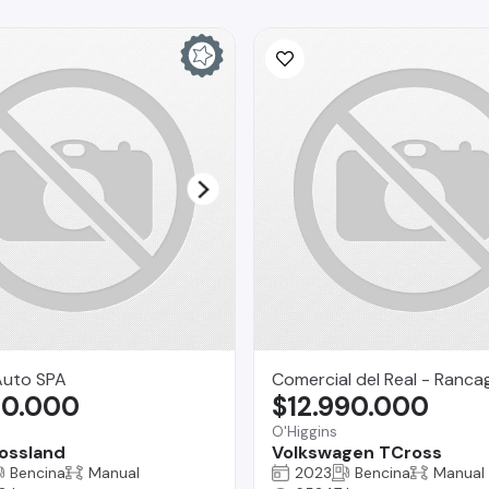
uto SPA
Comercial del Real - Ranca
80.000
$12.990.000
O'Higgins
ossland
Volkswagen TCross
Bencina
Manual
2023
Bencina
Manual