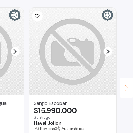
gua
Sergio Escobar
Ta
$15.990.000
$
Santiago
Bui
Haval Jolion
CA
20
Bencina
Automática