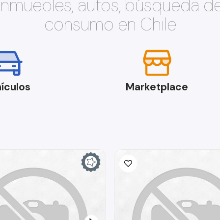
 inmuebles, autos, búsqueda d
consumo en Chile
ículos
Marketplace