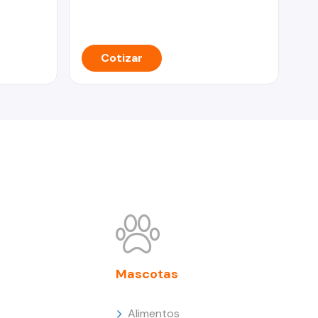
27
CO
Cotizar
Mascotas
Alimentos