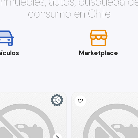
 inmuebles, autos, búsqueda d
consumo en Chile
ículos
Marketplace