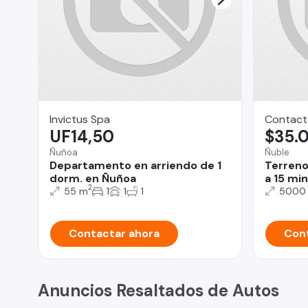
Invictus Spa
Contact
UF14,50
$35.
Ñuñoa
Ñuble
Departamento en arriendo de 1
Terreno
dorm. en Ñuñoa
a 15 min
2
55 m
1
1
1
5000
Contactar ahora
Cont
Anuncios Resaltados de Autos