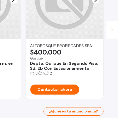
ALTOBOSQUE PROPIEDADES SPA
Fe
$400.000
U
Quilpué
La 
orm. en
Depto. Quilpué En Segundo Piso,
Se
3d, 2b Con Estacionamiento
Ba
3
1
2
Contactar ahora
¿Quieres tu anuncio aquí?