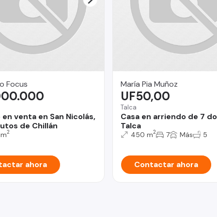
o Focus
María Pia Muñoz
000.000
UF50,00
Talca
 en venta en San Nicolás,
Casa en arriendo de 7 d
utos de Chillán
Talca
2
2
 m
450 m
7
Más
5
actar ahora
Contactar ahora