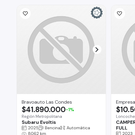
Bravoauto Las Condes
Empresa
$41.890.000
$10.
-1%
Región Metropolitana
Loncoche
Subaru Evoltis
CAMPER
FULL
2025
Bencina
Automática
8062 km
2023