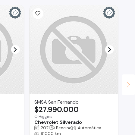
SMSA San Fernando
RA
$27.990.000
$
O'Higgins
Reg
Chevrolet Silverado
Ch
2021
Bencina
Automática
91000 km