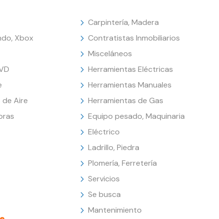
Carpintería, Madera
endo, Xbox
Contratistas Inmobiliarios
Misceláneos
DVD
Herramientas Eléctricas
e
Herramientas Manuales
 de Aire
Herramientas de Gas
oras
Equipo pesado, Maquinaria
Eléctrico
Ladrillo, Piedra
Plomería, Ferretería
Servicios
Se busca
Mantenimiento
e