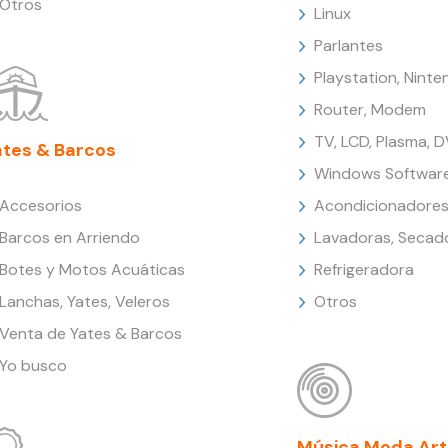
Otros
Linux
Parlantes
Playstation, Nint
Router, Modem
TV, LCD, Plasma, 
ates & Barcos
Windows Softwar
Accesorios
Acondicionadores
Barcos en Arriendo
Lavadoras, Secad
Botes y Motos Acuáticas
Refrigeradora
Lanchas, Yates, Veleros
Otros
Venta de Yates & Barcos
Yo busco
Música Moda Art