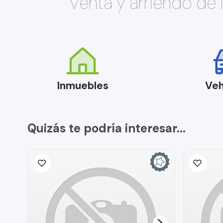
Venta y arriendo de
Inmuebles
Veh
Quizás te podría interesar...