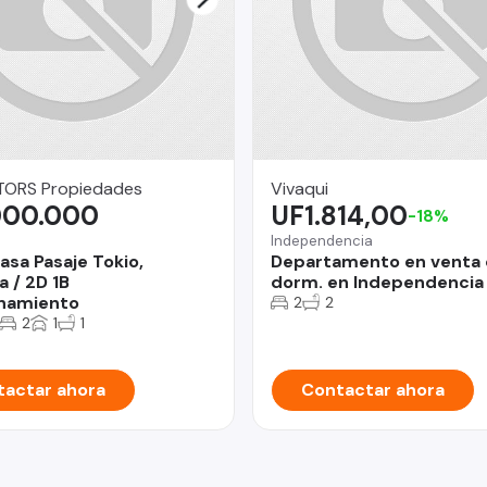
ORS Propiedades
Vivaqui
000.000
UF1.814,00
-18%
Independencia
asa Pasaje Tokio,
Departamento en venta 
a / 2D 1B
dorm. en Independencia
namiento
2
2
2
1
1
actar ahora
Contactar ahora