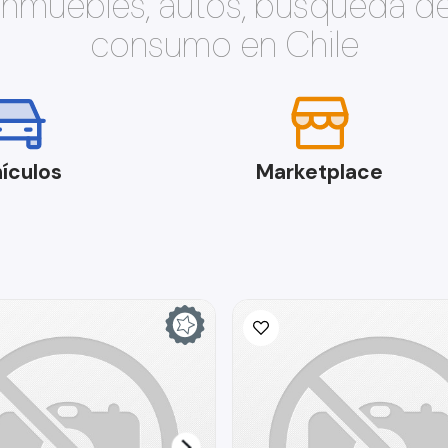
 inmuebles, autos, búsqueda d
consumo en Chile
ículos
Marketplace