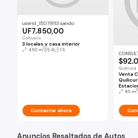
userid_15079113 sando
UF7.850,00
Coihueco
3 locales y casa interior
2
450 m
3
1.5
CONSULT
$92.
Quilicura
Venta C
Quilicur
Estacio
2
85 m
Contactar ahora
Cont
Anuncios Resaltados de Autos