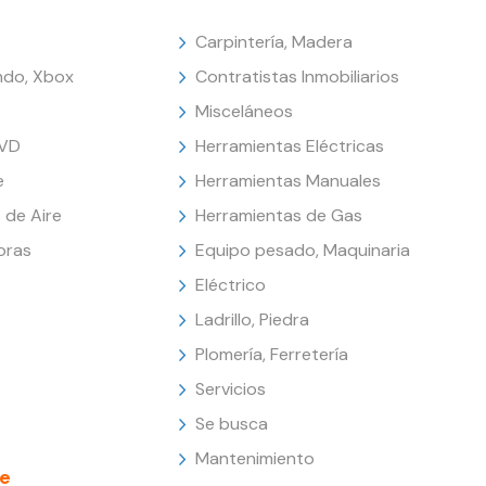
Carpintería, Madera
endo, Xbox
Contratistas Inmobiliarios
Misceláneos
DVD
Herramientas Eléctricas
e
Herramientas Manuales
 de Aire
Herramientas de Gas
oras
Equipo pesado, Maquinaria
Eléctrico
Ladrillo, Piedra
Plomería, Ferretería
Servicios
Se busca
Mantenimiento
e