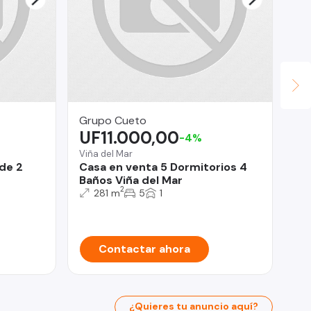
Grupo Cueto
us
UF11.000,00
$
-4%
Viña del Mar
Chi
de 2
Casa en venta 5 Dormitorios 4
Ar
Baños Viña del Mar
se
2
281 m
5
1
Contactar ahora
¿Quieres tu anuncio aquí?