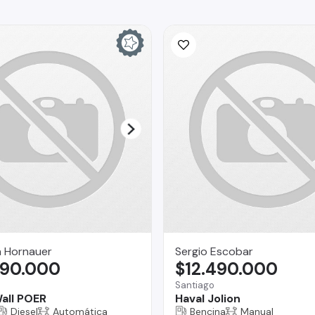
a Hornauer
Sergio Escobar
990.000
$12.490.000
o
Santiago
all POER
Haval Jolion
Diesel
Automática
Bencina
Manual