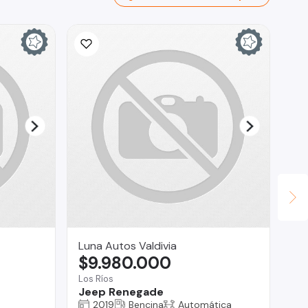
Ina
$
La 
Ch
Luna Autos Valdivia
$9.980.000
Los Ríos
Jeep Renegade
2019
Bencina
Automática