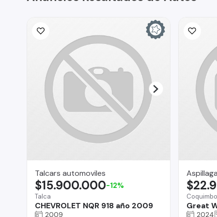
Talcars automoviles
Aspillag
$15.900.000
$22.
-12%
Talca
Coquimb
CHEVROLET NQR 918 año 2009
Great W
2009
2024