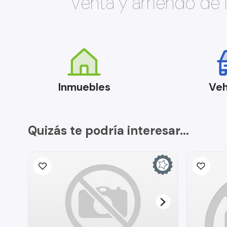
Venta y arriendo de
Inmuebles
Veh
Quizás te podría interesar...