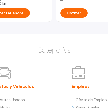
0 km
actar ahora
Cotizar
Categorías
utos y Vehículos
Empleos
Autos Usados
Oferta de Empleo
Motos
Busco Empleo