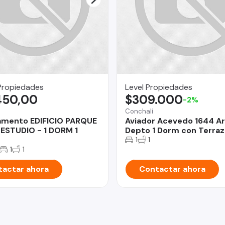
Propiedades
Level Propiedades
450,00
$309.000
-2%
Conchalí
amento EDIFICIO PARQUE
Aviador Acevedo 1644 A
ESTUDIO - 1 DORM 1
Depto 1 Dorm con Terraza
1
1
1
1
actar ahora
Contactar ahora