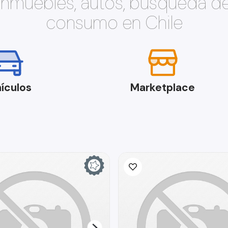
 inmuebles, autos, búsqueda d
consumo en Chile
ículos
Marketplace