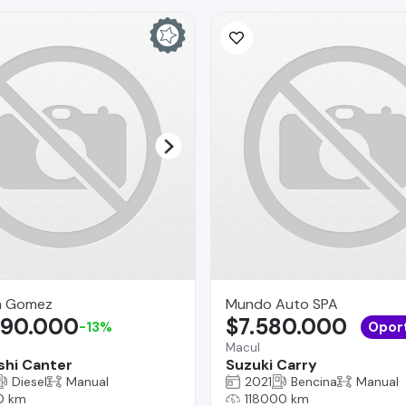
an Gomez
Mundo Auto SPA
990.000
$7.580.000
-13%
Opor
Macul
shi Canter
Suzuki Carry
Diesel
Manual
2021
Bencina
Manual
0 km
118000 km