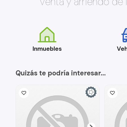
Venta y arriendo de
Inmuebles
Veh
Quizás te podría interesar...