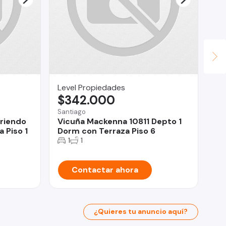
Level Propiedades
CK
$342.000
$
Santiago
Ari
rriendo
Vicuña Mackenna 10811 Depto 1
De
 Piso 1
Dorm con Terraza Piso 6
TI
1
1
Contactar ahora
¿Quieres tu anuncio aquí?