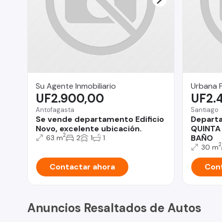
Su Agente Inmobiliario
Urbana 
UF2.900,00
UF2.
Antofagasta
Santiago
Se vende departamento Edificio
Depart
Novo, excelente ubicación.
QUINTA 
2
BAÑO
63 m
2
1
1
2
30 m
Contactar ahora
Cont
Anuncios Resaltados de Autos