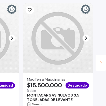
MaqTerra Maquinarias
AU
$15.500.000
$
tunidad
Destacado
Biobío
Val
MONTACARGAS NUEVOS 3.5
Ki
TONELADAS DE LEVANTE
Nuevo