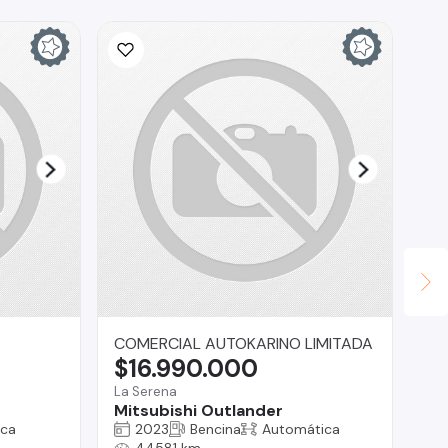
COMERCIAL AUTOKARINO LIMITADA
CA
$16.990.000
$
La Serena
La 
Mitsubishi Outlander
Ch
ica
2023
Bencina
Automática
44581 km