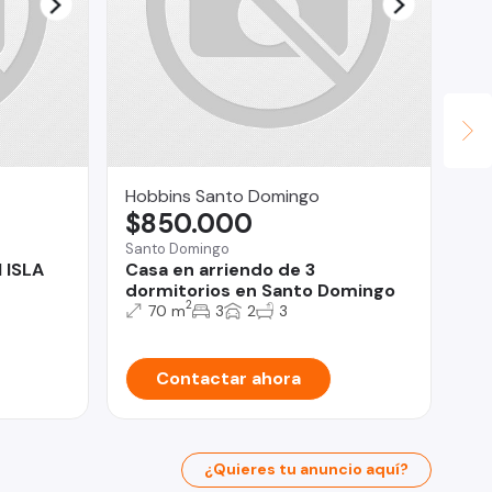
us
U
Co
3 
Hobbins Santo Domingo
$850.000
Santo Domingo
 ISLA
Casa en arriendo de 3
dormitorios en Santo Domingo
2
70 m
3
2
3
Contactar ahora
¿Quieres tu anuncio aquí?