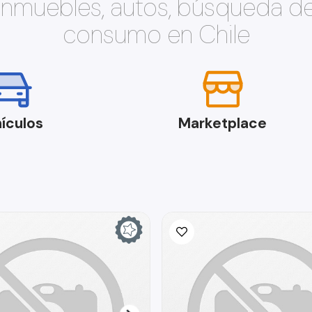
 inmuebles, autos, búsqueda d
consumo en Chile
ículos
Marketplace