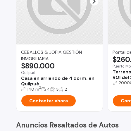
CEBALLOS & JOPIA GESTIÓN
Portal d
$260
INMOBILIARIA
$890.000
Puerto Mo
Terreno 
Quilpué
ROI del
Casa en arriendo de 4 dorm. en
2000
Quilpué
2
140 m
4
3
2
Contactar ahora
Cont
Anuncios Resaltados de Autos