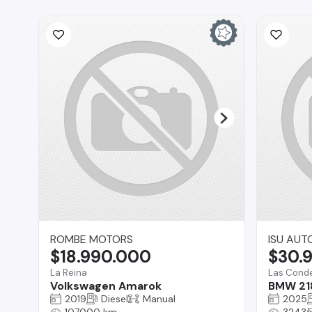
ROMBE MOTORS
ISU AUT
$18.990.000
$30.
La Reina
Las Cond
Volkswagen Amarok
BMW 21
2019
Diesel
Manual
2025
107000 km
32435