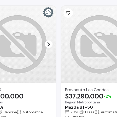
O
Bravoauto Las Condes
900.000
$37.290.000
-2%
es
Región Metropolitana
8i
Mazda BT-50
Bencina
Automática
2026
Diesel
Automát
 km
19113 km