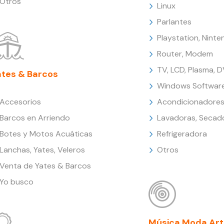
Otros
Linux
Parlantes
Playstation, Nint
Router, Modem
TV, LCD, Plasma, 
ates & Barcos
Windows Softwar
Accesorios
Acondicionadores
Barcos en Arriendo
Lavadoras, Secad
Botes y Motos Acuáticas
Refrigeradora
Lanchas, Yates, Veleros
Otros
Venta de Yates & Barcos
Yo busco
Música Moda Art