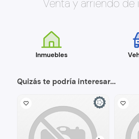
Venta y arriendo de
Inmuebles
Veh
Quizás te podría interesar...