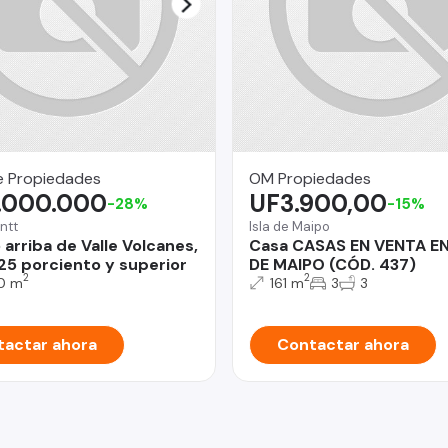
e Propiedades
OM Propiedades
.000.000
UF3.900,00
-28%
-15%
ntt
Isla de Maipo
arriba de Valle Volcanes,
Casa CASAS EN VENTA EN
 25 porciento y superior
DE MAIPO (CÓD. 437)
2
2
0 m
161 m
3
3
actar ahora
Contactar ahora