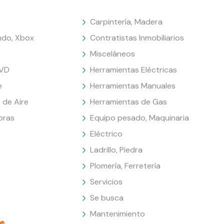
Carpintería, Madera
endo, Xbox
Contratistas Inmobiliarios
Misceláneos
DVD
Herramientas Eléctricas
e
Herramientas Manuales
 de Aire
Herramientas de Gas
oras
Equipo pesado, Maquinaria
Eléctrico
Ladrillo, Piedra
Plomería, Ferretería
Servicios
Se busca
Mantenimiento
e