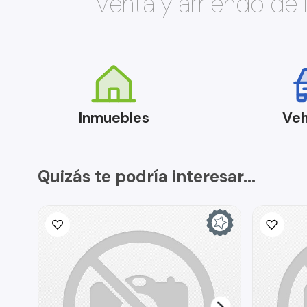
Venta y arriendo de
Inmuebles
Veh
Quizás te podría interesar...