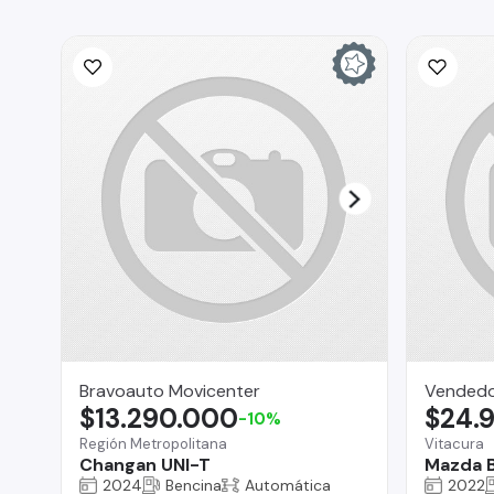
Bravoauto Movicenter
Vended
$13.290.000
$24.
-10%
Región Metropolitana
Vitacura
Changan UNI-T
Mazda 
2024
Bencina
Automática
2022