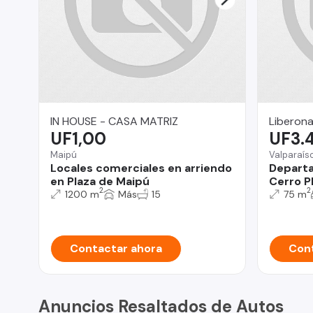
IN HOUSE - CASA MATRIZ
Liberona
UF1,00
UF3.
Maipú
Valparaís
Locales comerciales en arriendo
Departa
en Plaza de Maipú
Cerro P
2
2
1200 m
Más
15
75 m
Contactar ahora
Cont
Anuncios Resaltados de Autos