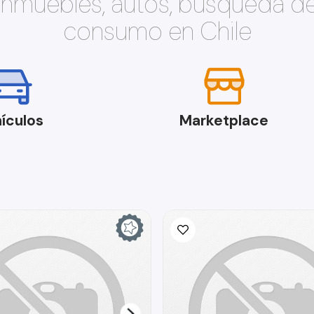
 inmuebles, autos, búsqueda d
consumo en Chile
ículos
Marketplace