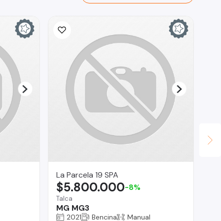
La Parcela 19 SPA
Se
$5.800.000
$
-8%
Talca
Cur
MG MG3
Fo
26
2021
Bencina
Manual