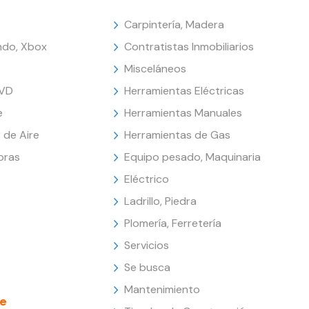
Carpintería, Madera
endo, Xbox
Contratistas Inmobiliarios
Misceláneos
DVD
Herramientas Eléctricas
e
Herramientas Manuales
 de Aire
Herramientas de Gas
oras
Equipo pesado, Maquinaria
Eléctrico
Ladrillo, Piedra
Plomería, Ferretería
Servicios
Se busca
Mantenimiento
e