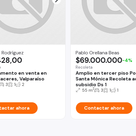
 Rodríguez
Pablo Orellana Beas
428,00
$69.000.000
-4%
o
Recoleta
mento en venta en
Amplio en tercer piso Po
laceres, Valparaíso
Santa Mónica Recoleta 
subsidio Ds 1
3
1
2
2
55 m
3
1
1
actar ahora
Contactar ahora