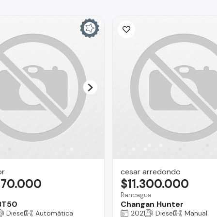
or
cesar arredondo
970.000
$11.300.000
Rancagua
BT50
Changan Hunter
Diesel
Automática
2021
Diesel
Manual