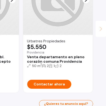
Urbatres Propiedades
Civ
$5.550
U
Providencia
Val
bl.
Venta departamento en pleno
CI
acepto
corazón comuna Providencia
2
50 m
2
1
2
Contactar ahora
¿Quieres tu anuncio aquí?