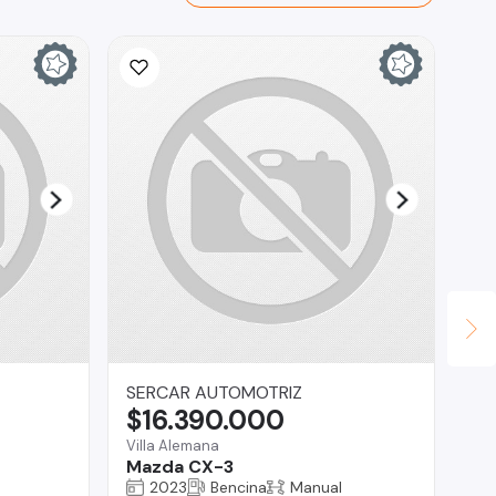
Ina
$
La 
Ch
SERCAR AUTOMOTRIZ
$16.390.000
Villa Alemana
Mazda CX-3
2023
Bencina
Manual