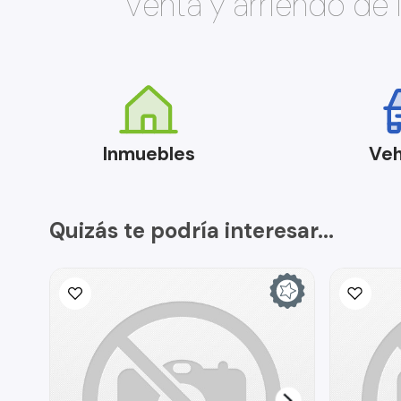
Venta y arriendo de
Inmuebles
Veh
Quizás te podría interesar...