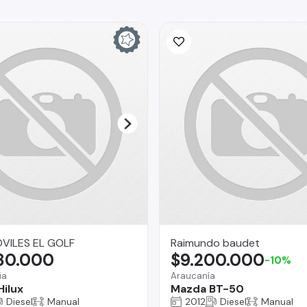
ILES EL GOLF
Raimundo baudet
780.000
$9.200.000
-10%
ia
Araucanía
Hilux
Mazda BT-50
Diesel
Manual
2012
Diesel
Manual