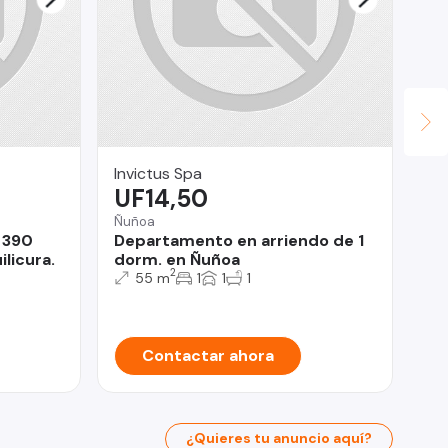
Invictus Spa
CK
UF14,50
$
Ñuñoa
 390
Departamento en arriendo de 1
Ari
licura.
dorm. en Ñuñoa
De
2
55 m
1
1
1
VA
Contactar ahora
¿Quieres tu anuncio aquí?