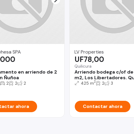
Dehesa SPA
LV Properties
.000
UF78,00
Quilicura
mento en arriendo de 2
Arriendo bodega c/of de
n Ñuñoa
m2, Los Libertadores. Qui
2
2
2
2
425 m
2
3
actar ahora
Contactar ahora