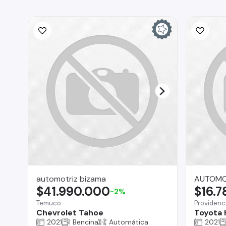
automotriz bizama
AUTOMOV
$41.990.000
$16.
-2%
Temuco
Providenc
Chevrolet Tahoe
Toyota 
2021
Bencina
Automática
2021