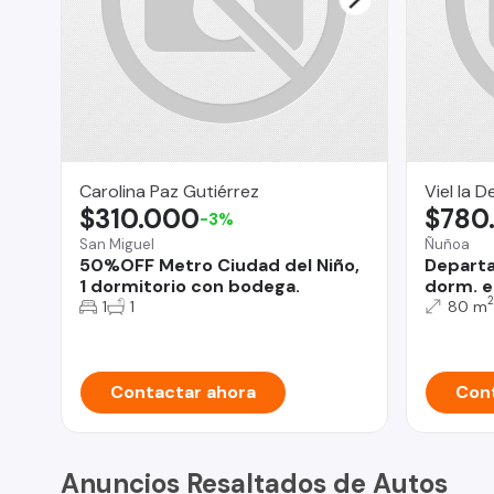
Carolina Paz Gutiérrez
Viel la 
$310.000
$780
-3%
San Miguel
Ñuñoa
50%OFF Metro Ciudad del Niño,
Departa
1 dormitorio con bodega.
dorm. e
2
1
1
80 m
Contactar ahora
Cont
Anuncios Resaltados de Autos