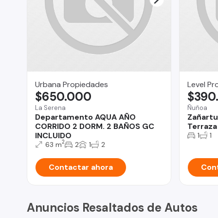
Urbana Propiedades
Level Pr
$650.000
$390
La Serena
Ñuñoa
Departamento AQUA AÑO
Zañartu
CORRIDO 2 DORM. 2 BAÑOS GC
Terraza 
INCLUIDO
1
1
2
63 m
2
1
2
Contactar ahora
Cont
Anuncios Resaltados de Autos