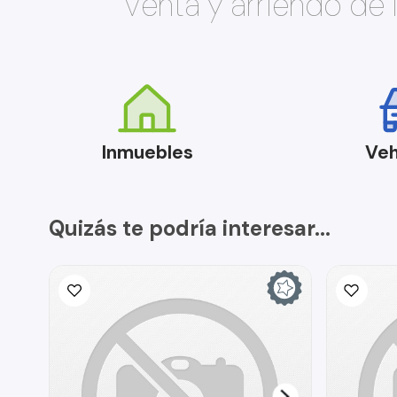
Venta y arriendo de
Inmuebles
Veh
Quizás te podría interesar...