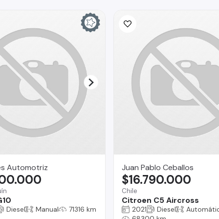
es Automotriz
Juan Pablo Ceballos
800.000
$16.790.000
ín
Chile
G10
Citroen C5 Aircross
Diesel
Manual
71316 km
2021
Diesel
Automáti
68300 km