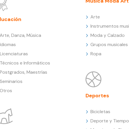
Música Moda Art
Arte
ducación
Instrumentos musi
Arte, Danza, Música
Moda y Calzado
Idiomas
Grupos musicales
Licenciaturas
Ropa
Técnicos e Informáticos
Postgrados, Maestrías
Seminarios
Otros
Deportes
Bicicletas
Deporte y Tiempo 