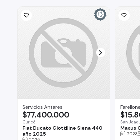
Servicios Antares
Farellon
$77.400.000
$15.
Curicó
San Joaqu
Fiat Ducato Giottiline Siena 440
Maxus 
año 2025
2023
2025