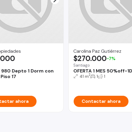
opiedades
Carolina Paz Gutiérrez
.000
$270.000
-7%
Santiago
 980 Depto 1 Dorm con
OFERTA 1 MES 50%off-1D
2
Piso 17
41 m
1
1
actar ahora
Contactar ahora