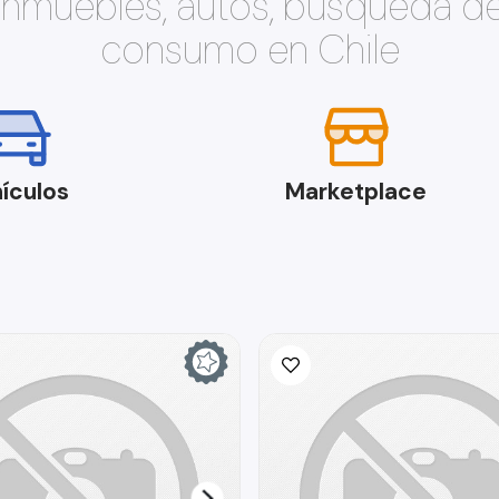
 inmuebles, autos, búsqueda d
consumo en Chile
ículos
Marketplace