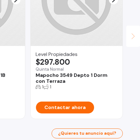
Level Propiedades
JU
$297.800
U
Quinta Normal
1B
Mapocho 3549 Depto 1 Dorm
Iqu
con Terraza
Te
1
1
Contactar ahora
¿Quieres tu anuncio aquí?