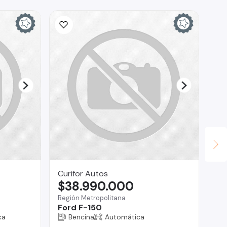
Ina
$
La 
Ch
Curifor Autos
$38.990.000
Región Metropolitana
Ford F-150
ca
Bencina
Automática