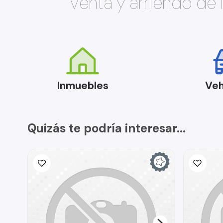
Venta y arriendo de
Inmuebles
Veh
Quizás te podría interesar...