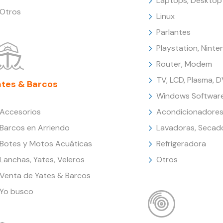
Laptops, Desktop
Otros
Linux
Parlantes
Playstation, Nint
Router, Modem
TV, LCD, Plasma, 
ates & Barcos
Windows Softwar
Accesorios
Acondicionadores
Barcos en Arriendo
Lavadoras, Secad
Botes y Motos Acuáticas
Refrigeradora
Lanchas, Yates, Veleros
Otros
Venta de Yates & Barcos
Yo busco