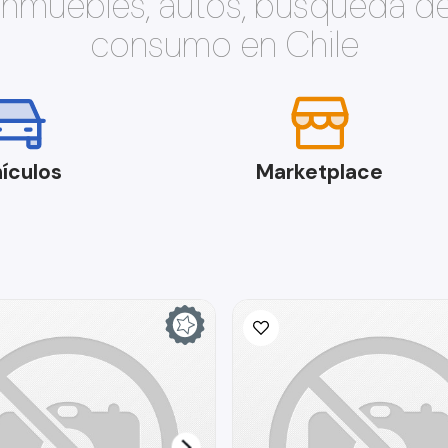
 inmuebles, autos, búsqueda d
consumo en Chile
ículos
Marketplace