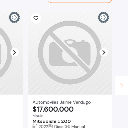
Automoviles Jaime Verdugo
Br
$17.600.000
$
Maule
Reg
Mitsubishi L 200
Su
2022
Diesel
Manual