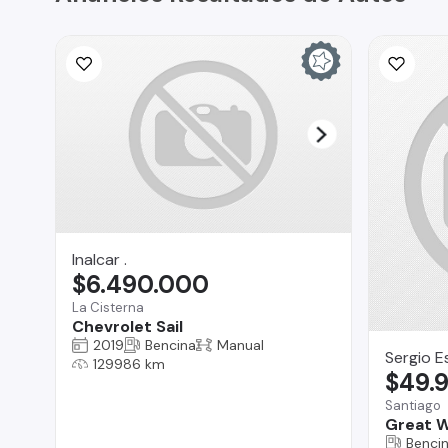
Inalcar .
$6.490.000
La Cisterna
Chevrolet Sail
2019
Bencina
Manual
Sergio E
129986 km
$49.
Santiago
Great W
Benci