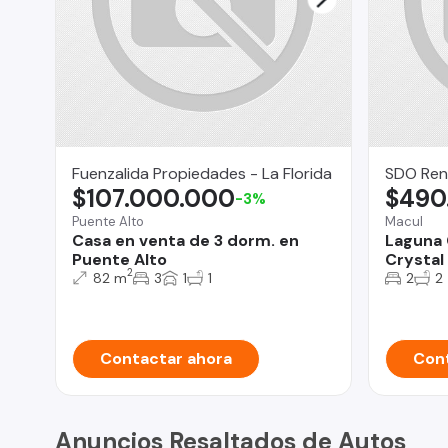
Fuenzalida Propiedades - La Florida
SDO Ren
$107.000.000
$490
-3%
Puente Alto
Macul
Casa en venta de 3 dorm. en
Laguna 
Puente Alto
Crystal
2
82 m
3
1
1
2
2
Contactar ahora
Cont
Anuncios Resaltados de Autos