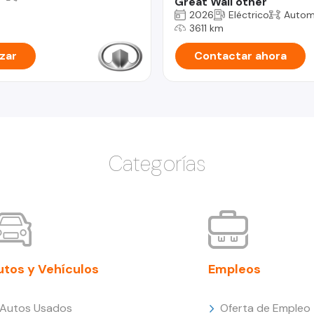
Great Wall other
2026
Eléctrico
Autom
3611 km
zar
Contactar ahora
Categorías
utos y Vehículos
Empleos
Autos Usados
Oferta de Empleo