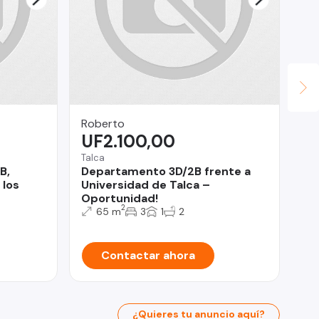
Roberto
Ga
UF2.100,00
$
Talca
San
B,
Departamento 3D/2B frente a
De
 los
Universidad de Talca –
Sa
Oportunidad!
2
65 m
3
1
2
Contactar ahora
¿Quieres tu anuncio aquí?