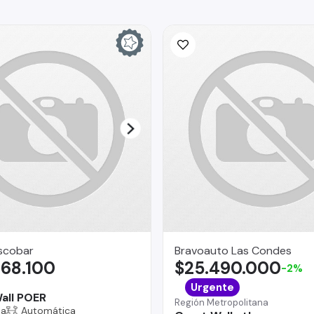
scobar
Bravoauto Las Condes
968.100
$25.490.000
-2%
Urgente
all POER
Región Metropolitana
na
Automática