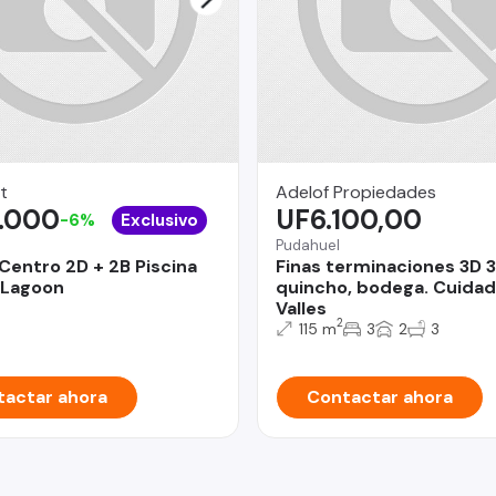
t
Adelof Propiedades
.000
UF6.100,00
-6%
Exclusivo
Pudahuel
Centro 2D + 2B Piscina
Finas terminaciones 3D 3
 Lagoon
quincho, bodega. Cuidad
Valles
2
115 m
3
2
3
actar ahora
Contactar ahora