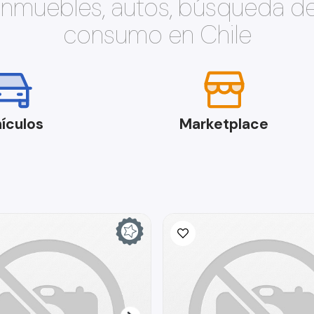
 inmuebles, autos, búsqueda d
consumo en Chile
ículos
Marketplace