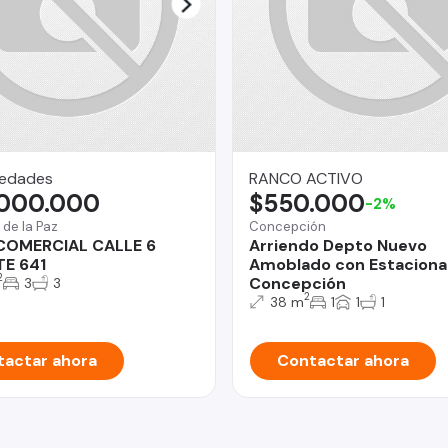
iedades
RANCO ACTIVO
.000.000
$550.000
-2%
 de la Paz
Concepción
COMERCIAL CALLE 6
Arriendo Depto Nuevo
TE 641
Amoblado con Estaciona
2
Concepción
3
3
2
38 m
1
1
1
actar ahora
Contactar ahora