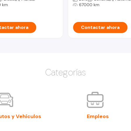
0 km
67000 km
actar ahora
Contactar ahora
Categorías
utos y Vehículos
Empleos