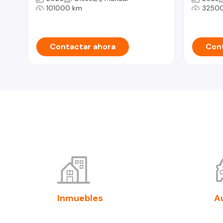
101000 km
3250
Contactar ahora
Cont
Inmuebles
A