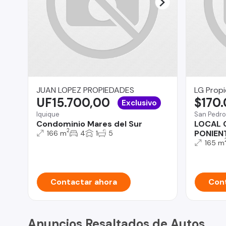
JUAN LOPEZ PROPIEDADES
LG Prop
UF15.700,00
$170
Exclusivo
Iquique
San Pedro
Condominio Mares del Sur
LOCAL 
2
PONIEN
166 m
4
1
5
165 m
Contactar ahora
Cont
Anuncios Resaltados de Autos