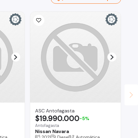
ASC Antofagasta
Au
$19.990.000
$
-5%
Antofagasta
Pue
Nissan Navara
Vo
tica
2021
Diesel
Automática