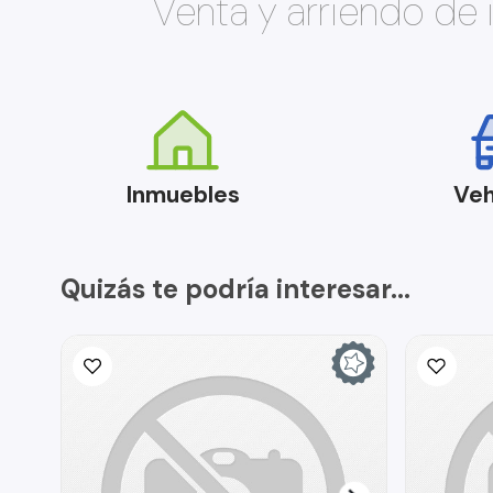
Venta y arriendo de
Inmuebles
Veh
Quizás te podría interesar...