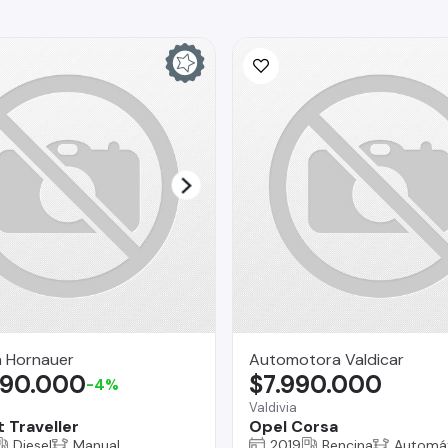
a Hornauer
Automotora Valdicar
990.000
$7.990.000
-4%
Valdivia
 Traveller
Opel Corsa
Diesel
Manual
2019
Bencina
Automá