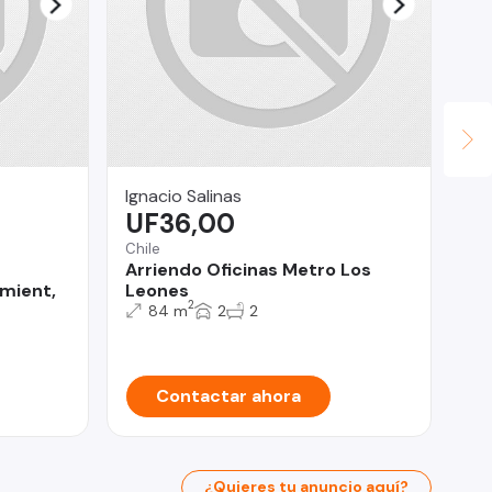
Ignacio Salinas
We
UF36,00
$
Chile
San
Arriendo Oficinas Metro Los
De
mient,
Leones
3D
2
84 m
2
2
Contactar ahora
¿Quieres tu anuncio aquí?