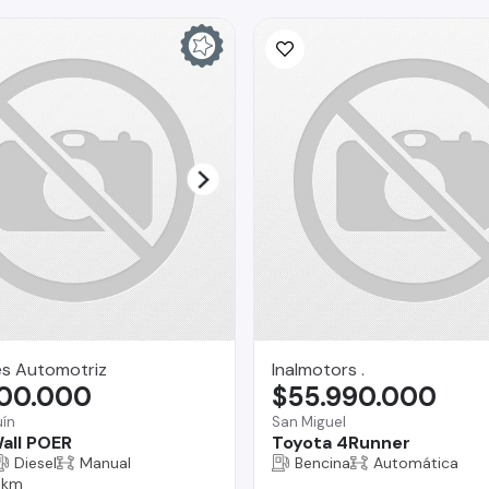
es Automotriz
Inalmotors .
800.000
$55.990.000
ín
San Miguel
all POER
Toyota 4Runner
Diesel
Manual
Bencina
Automática
 km