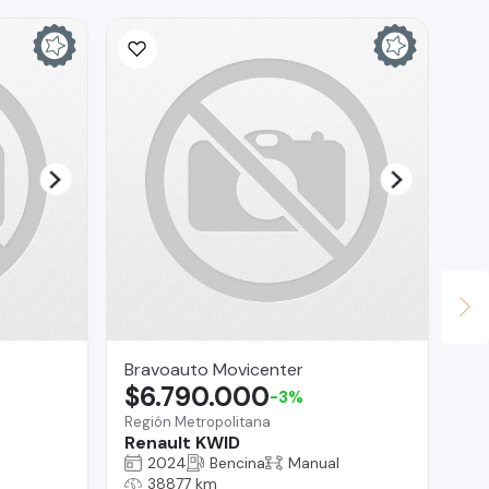
Bravoauto Movicenter
RO
$6.790.000
$
-3%
Región Metropolitana
La 
Renault KWID
Ki
2024
Bencina
Manual
38877 km