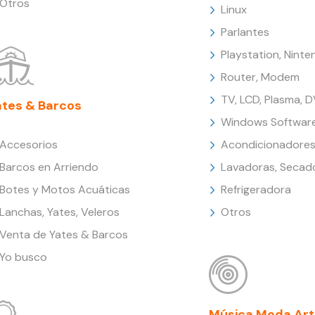
Otros
Linux
Parlantes
Playstation, Nint
Router, Modem
TV, LCD, Plasma, 
ates & Barcos
Windows Softwar
Accesorios
Acondicionadores
Barcos en Arriendo
Lavadoras, Secad
Botes y Motos Acuáticas
Refrigeradora
Lanchas, Yates, Veleros
Otros
Venta de Yates & Barcos
Yo busco
Música Moda Art