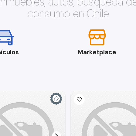
 inmuebles, autos, búsqueda d
consumo en Chile
ículos
Marketplace