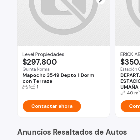
Level Propiedades
ERICK A
$297.800
$350
Quinta Normal
Estación 
Mapocho 3549 Depto 1 Dorm
DEPART
con Terraza
ESTACI
UMAÑA 
1
1
40 m
Contactar ahora
Cont
Anuncios Resaltados de Autos