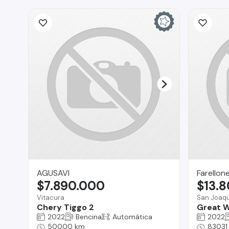
AGUSAVI
Farellon
$7.890.000
$13.
Vitacura
San Joaqu
Chery Tiggo 2
Great W
2022
Bencina
Automática
2022
50000 km
83031