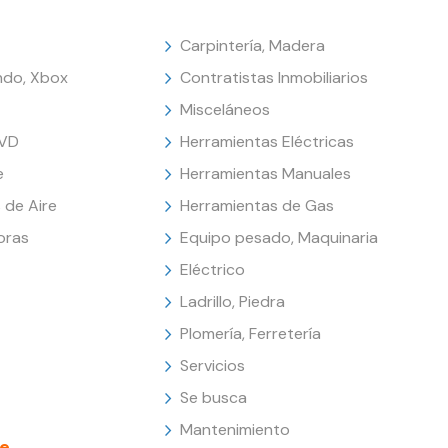
Carpintería, Madera
endo, Xbox
Contratistas Inmobiliarios
Misceláneos
DVD
Herramientas Eléctricas
e
Herramientas Manuales
 de Aire
Herramientas de Gas
oras
Equipo pesado, Maquinaria
Eléctrico
Ladrillo, Piedra
Plomería, Ferretería
Servicios
Se busca
Mantenimiento
e