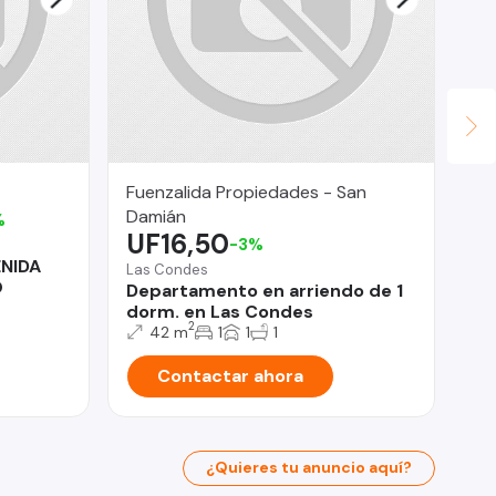
Fuenzalida Propiedades - San
Let
U
Damián
%
UF16,50
-3%
Pro
ENIDA
Ve
Las Condes
O
he
Departamento en arriendo de 1
dorm. en Las Condes
2
42 m
1
1
1
Contactar ahora
¿Quieres tu anuncio aquí?