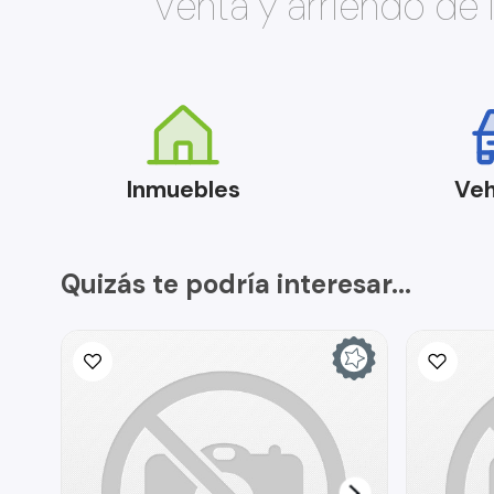
Venta y arriendo de
Inmuebles
Veh
Quizás te podría interesar...