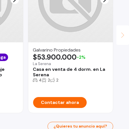
Galvarino Propiedades
LV
$53.900.000
U
nga
-2%
La Serena
Qui
je
Casa en venta de 4 dorm. en La
Ar
o
Serena
Pa
4
2
2
Contactar ahora
¿Quieres tu anuncio aquí?