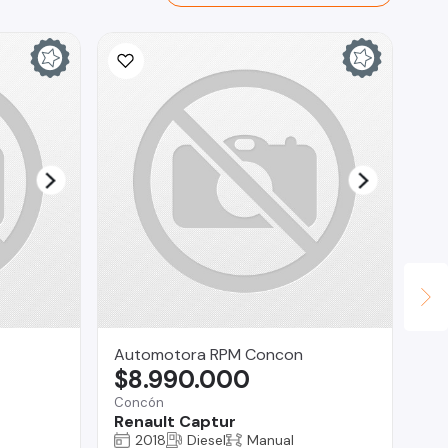
Automotora RPM Concon
Lu
$8.990.000
$
Concón
Reg
Renault Captur
Pe
2018
Diesel
Manual