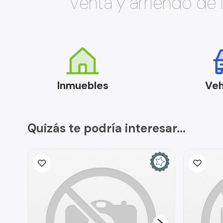
Venta y arriendo de
Inmuebles
Veh
Quizás te podría interesar...