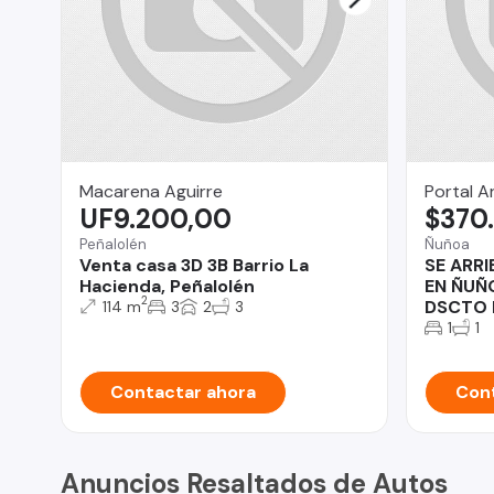
Macarena Aguirre
Portal A
UF9.200,00
$370
Peñalolén
Ñuñoa
Venta casa 3D 3B Barrio La
SE ARR
Hacienda, Peñalolén
EN ÑUÑO
2
DSCTO 
114 m
3
2
3
1
1
Contactar ahora
Cont
Anuncios Resaltados de Autos