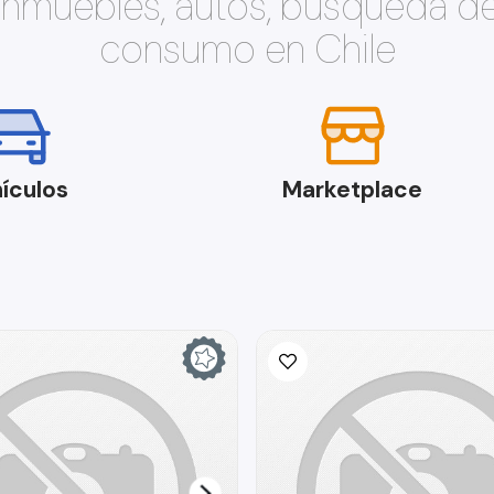
 inmuebles, autos, búsqueda d
consumo en Chile
ículos
Marketplace