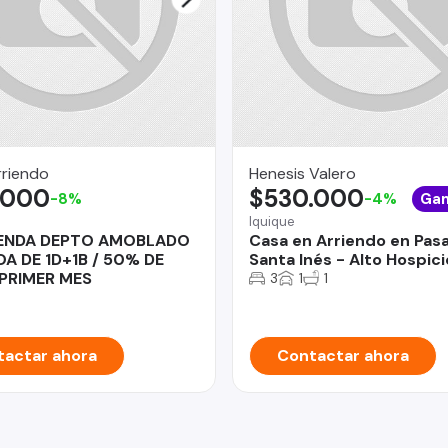
rriendo
Henesis Valero
.000
$530.000
-8%
-4%
Ga
Iquique
IENDA DEPTO AMOBLADO
Casa en Arriendo en Pasa
A DE 1D+1B / 50% DE
Santa Inés - Alto Hospici
PRIMER MES
3
1
1
actar ahora
Contactar ahora