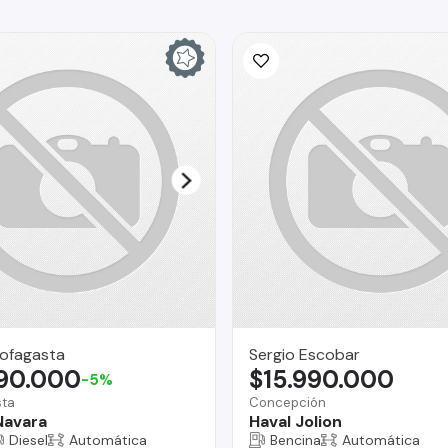
ofagasta
Sergio Escobar
990.000
$15.990.000
-5%
sta
Concepción
Navara
Haval Jolion
Diesel
Automática
Bencina
Automática