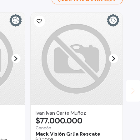
Ivan Ivan Carte Muñoz
As
$77.000.000
$
Concón
Co
Mack Visión Grúa Rescate
Ho
ica
2008