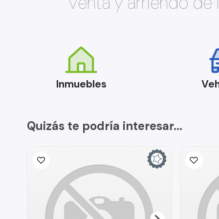
Venta y arriendo de
Inmuebles
Veh
Quizás te podría interesar...