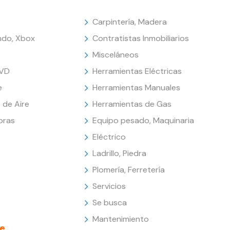
Carpintería, Madera
endo, Xbox
Contratistas Inmobiliarios
Misceláneos
DVD
Herramientas Eléctricas
e
Herramientas Manuales
 de Aire
Herramientas de Gas
oras
Equipo pesado, Maquinaria
Eléctrico
Ladrillo, Piedra
Plomería, Ferretería
Servicios
Se busca
Mantenimiento
e