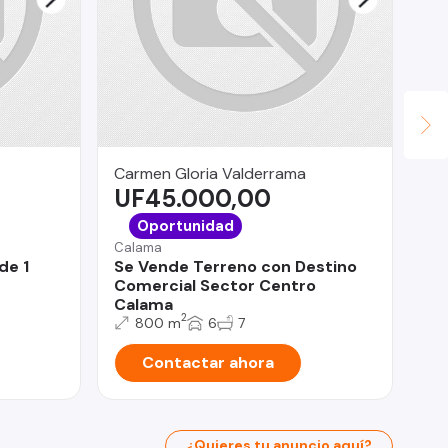
Carmen Gloria Valderrama
Fi
UF45.000,00
$
Co
Oportunidad
Pa
Calama
Si
de 1
Se Vende Terreno con Destino
PO
Comercial Sector Centro
Calama
2
800 m
6
7
Contactar ahora
¿Quieres tu anuncio aquí?