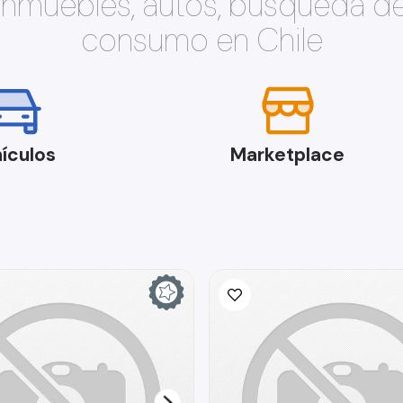
 inmuebles, autos, búsqueda d
consumo en Chile
ículos
Marketplace