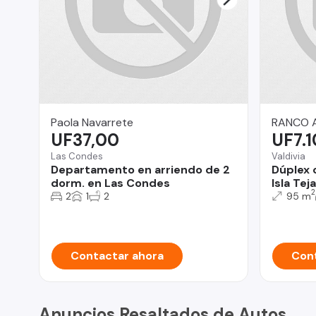
Paola Navarrete
RANCO 
UF37,00
UF7.
Las Condes
Valdivia
Departamento en arriendo de 2
Dúplex 
dorm. en Las Condes
Isla Tej
2
2
1
2
95 m
Contactar ahora
Cont
Anuncios Resaltados de Autos