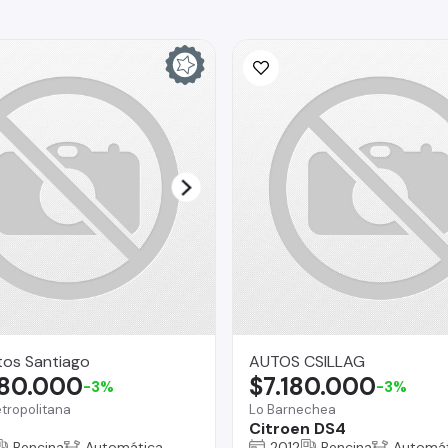
tos Santiago
AUTOS CSILLAG
680.000
$7.180.000
-3%
-3%
tropolitana
Lo Barnechea
Citroen DS4
Bencina
Automática
2012
Bencina
Automát