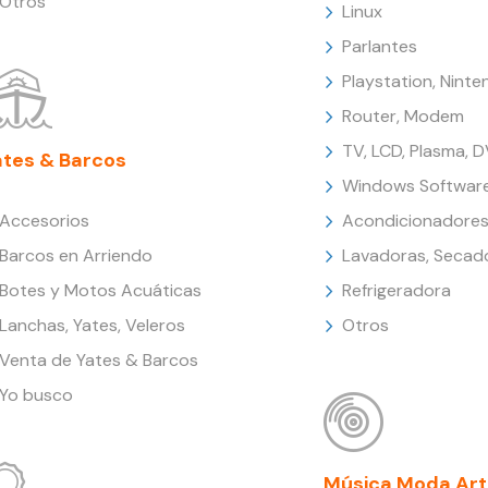
Otros
Linux
Parlantes
Playstation, Nint
Router, Modem
TV, LCD, Plasma, 
ates & Barcos
Windows Softwar
Accesorios
Acondicionadores
Barcos en Arriendo
Lavadoras, Secad
Botes y Motos Acuáticas
Refrigeradora
Lanchas, Yates, Veleros
Otros
Venta de Yates & Barcos
Yo busco
Música Moda Art