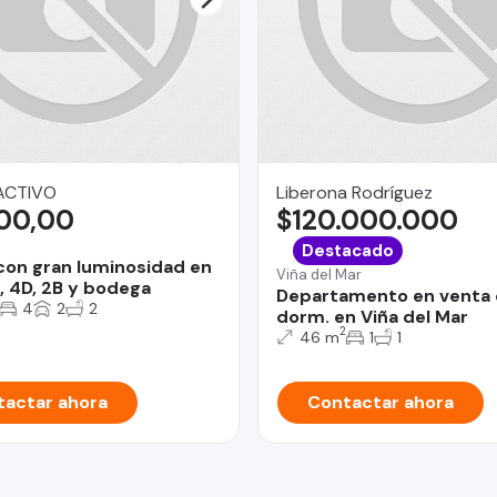
ACTIVO
Liberona Rodríguez
100,00
$120.000.000
Destacado
con gran luminosidad en
Viña del Mar
a, 4D, 2B y bodega
Departamento en venta 
4
2
2
dorm. en Viña del Mar
2
46 m
1
1
actar ahora
Contactar ahora