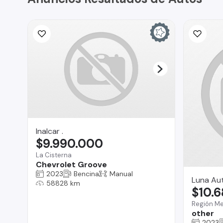
Inalcar .
$9.990.000
La Cisterna
Chevrolet Groove
2023
Bencina
Manual
Luna Au
58828 km
$10.
Región Me
other
2023