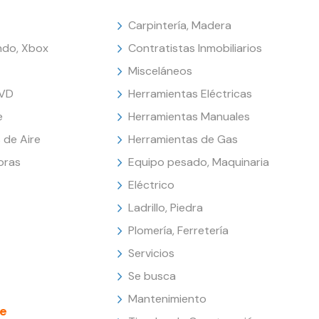
Carpintería, Madera
endo, Xbox
Contratistas Inmobiliarios
Misceláneos
DVD
Herramientas Eléctricas
e
Herramientas Manuales
 de Aire
Herramientas de Gas
oras
Equipo pesado, Maquinaria
Eléctrico
Ladrillo, Piedra
Plomería, Ferretería
Servicios
Se busca
Mantenimiento
e