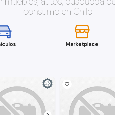
 inmuebles, autos, búsqueda d
consumo en Chile
ículos
Marketplace