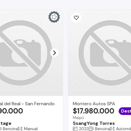
l del Real - San Fernando
Montero Autos SPA
790.000
$17.980.000
Des
Maipú
rtage
SsangYong Torres
Bencina
Manual
2023
Bencina
Automá