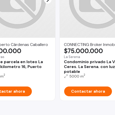
berto Cárdenas Caballero
CONNECTING Broker Inmobil
000.000
$75.000.000
ras
La Serena
e parcela en loteo La
Condominio privado La Va
 kilometro 16, Puerto
Ceres. La Serena. con lu
potable
2
2
 m
5000 m
actar ahora
Contactar ahora