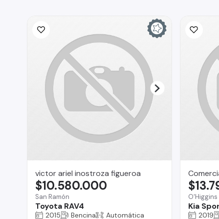
victor ariel inostroza figueroa
Comercia
$10.580.000
$13.
San Ramón
O'Higgins
Toyota RAV4
Kia Spo
2015
Bencina
Automática
2019