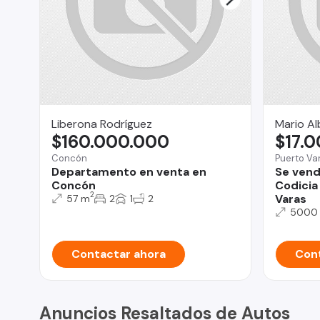
Liberona Rodríguez
Mario Al
$160.000.000
$17.
Concón
Puerto Va
Departamento en venta en
Se vend
Concón
Codicia
2
Varas
57 m
2
1
2
5000
Contactar ahora
Cont
Anuncios Resaltados de Autos