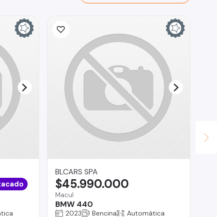
BLCARS SPA
Te
$45.990.000
$
tacado
Macul
Reg
BMW 440
Su
tica
2023
Bencina
Automática