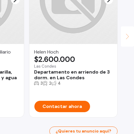
iario
Helen Hoch
Ma
$2.600.000
U
Las Condes
Tal
rilla,
Departamento en arriendo de 3
Ca
z y agua
dorm. en Las Condes
Ta
3
2
4
Contactar ahora
¿Quieres tu anuncio aquí?