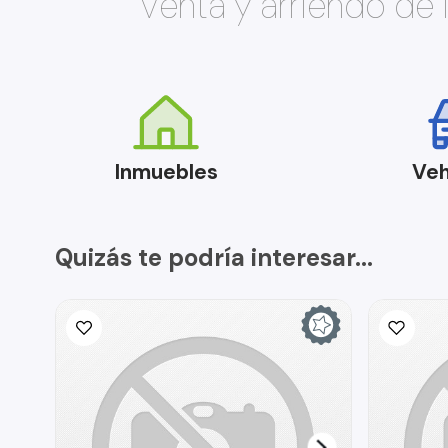
Venta y arriendo de
Inmuebles
Veh
Quizás te podría interesar...