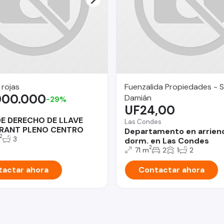
 rojas
Fuenzalida Propiedades - 
000.000
Damián
-29%
UF24,00
DE DERECHO DE LLAVE
Las Condes
RANT PLENO CENTRO
Departamento en arrien
2
3
dorm. en Las Condes
2
71 m
2
1
2
actar ahora
Contactar ahora