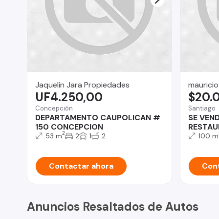
Jaquelin Jara Propiedades
mauricio
UF4.250,00
$20.
Concepción
Santiago
DEPARTAMENTO CAUPOLICAN #
SE VEN
150 CONCEPCION
RESTAU
2
53 m
2
1
2
100 m
Contactar ahora
Cont
Anuncios Resaltados de Autos