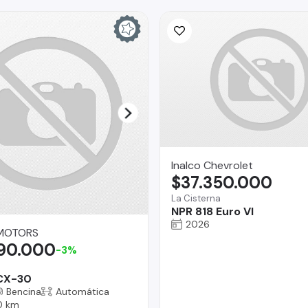
Inalco Chevrolet
$37.350.000
La Cisterna
NPR 818 Euro VI
2026
MOTORS
990.000
-3%
CX-30
Bencina
Automática
0 km