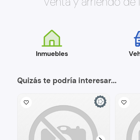
Venta y arriendo de
Inmuebles
Veh
Quizás te podría interesar...