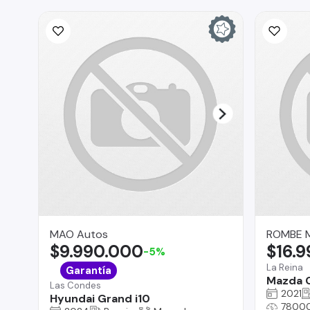
MAO Autos
ROMBE 
$9.990.000
$16.
-5%
La Reina
Garantía
Mazda 
Las Condes
2021
Hyundai Grand i10
7800