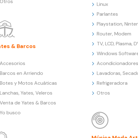
Otros
Linux
Parlantes
Playstation, Nint
Router, Modem
TV, LCD, Plasma, 
ates & Barcos
Windows Softwar
Accesorios
Acondicionadores
Barcos en Arriendo
Lavadoras, Secad
Botes y Motos Acuáticas
Refrigeradora
Lanchas, Yates, Veleros
Otros
Venta de Yates & Barcos
Yo busco
Música Moda Art