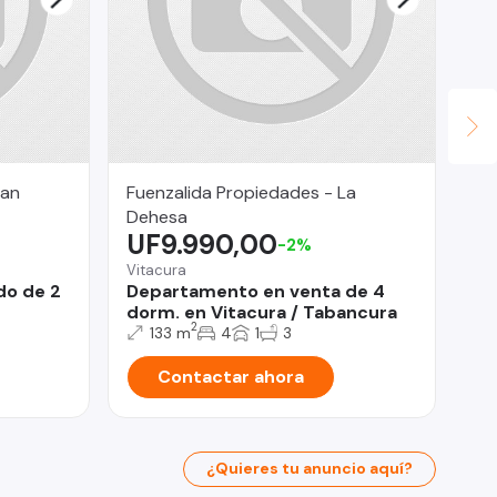
San
Fuenzalida Propiedades - La
Le
$
Dehesa
UF9.990,00
-2%
San
Sa
Vitacura
Do
do de 2
Departamento en venta de 4
dorm. en Vitacura / Tabancura
2
133 m
4
1
3
Contactar ahora
¿Quieres tu anuncio aquí?