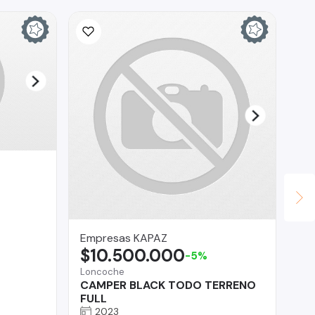
Ina
$
La 
Fo
Empresas KAPAZ
$10.500.000
-5%
Loncoche
CAMPER BLACK TODO TERRENO
FULL
2023