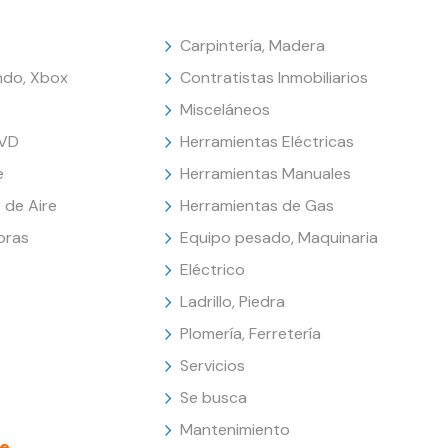
Carpintería, Madera
endo, Xbox
Contratistas Inmobiliarios
Misceláneos
DVD
Herramientas Eléctricas
e
Herramientas Manuales
 de Aire
Herramientas de Gas
oras
Equipo pesado, Maquinaria
Eléctrico
Ladrillo, Piedra
Plomería, Ferretería
Servicios
Se busca
Mantenimiento
e