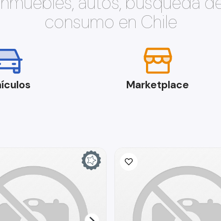
 inmuebles, autos, búsqueda d
consumo en Chile
ículos
Marketplace