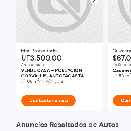
Miss Propiedades
Galvarin
UF3.500,00
$67.
Antofagasta
La Serena
VENDE CASA - POBLACIÓN
Casa en
2
CORVALLIS, ANTOFAGASTA
50 m
2
66 m
7
1
2
Contactar ahora
Cont
Anuncios Resaltados de Autos