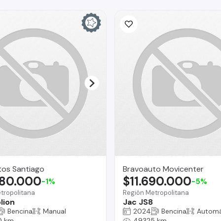
tos Santiago
Bravoauto Movicenter
880.000
$11.690.000
-1%
-5%
tropolitana
Región Metropolitana
lion
Jac JS8
Bencina
Manual
2024
Bencina
Automá
0 km
49325 km