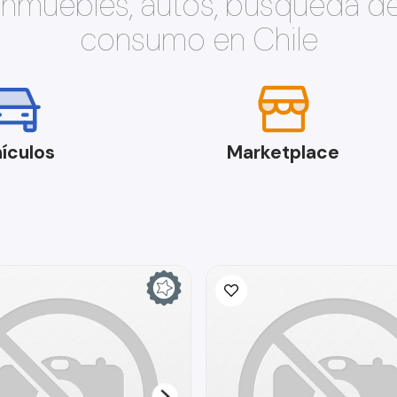
 inmuebles, autos, búsqueda d
consumo en Chile
ículos
Marketplace