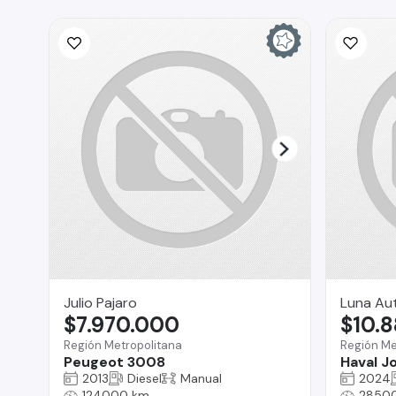
Julio Pajaro
Luna Au
$7.970.000
$10.
Región Metropolitana
Región Me
Peugeot 3008
Haval Jo
2013
Diesel
Manual
2024
124000 km
2850