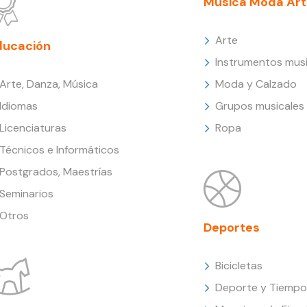
Música Moda Art
Arte
ducación
Instrumentos musi
Arte, Danza, Música
Moda y Calzado
Idiomas
Grupos musicales
Licenciaturas
Ropa
Técnicos e Informáticos
Postgrados, Maestrías
Seminarios
Otros
Deportes
Bicicletas
Deporte y Tiempo 