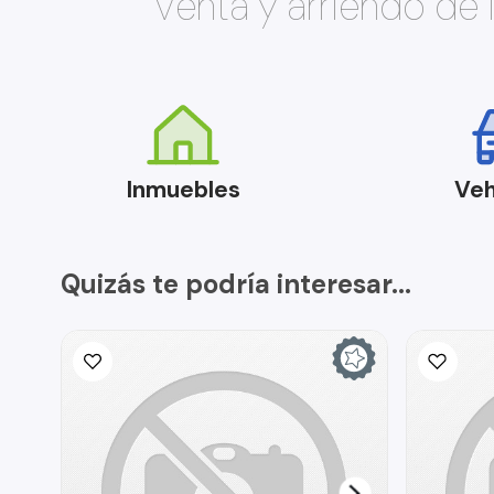
Venta y arriendo de
Inmuebles
Veh
Quizás te podría interesar...