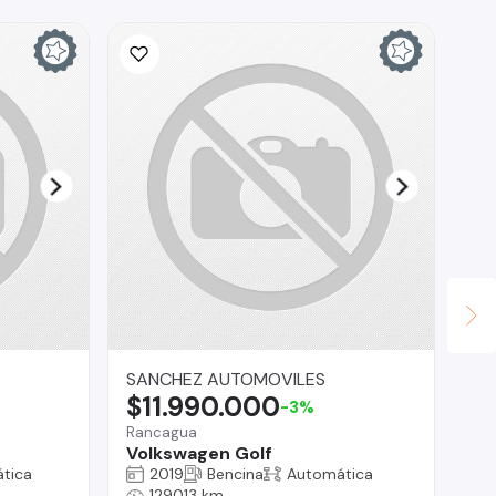
SANCHEZ AUTOMOVILES
Ca
$11.990.000
$
-3%
Rancagua
Volkswagen Golf
La
tica
2019
Bencina
Automática
Fo
129013 km