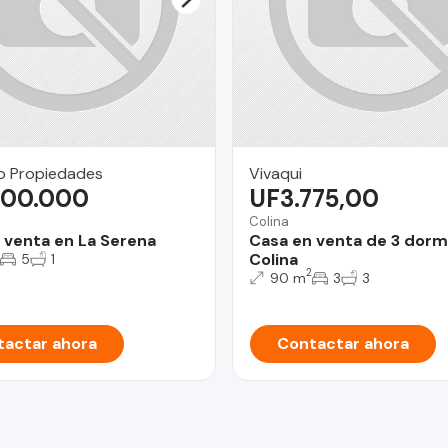
o Propiedades
Vivaqui
000.000
UF3.775,00
Colina
 venta en La Serena
Casa en venta de 3 dorm
Colina
5
1
2
90 m
3
3
actar ahora
Contactar ahora