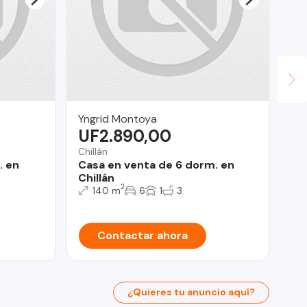
Yngrid Montoya
In
UF2.890,00
U
Chillán
Pro
. en
Casa en venta de 6 dorm. en
De
Chillán
LE
2
140 m
6
1
3
Contactar ahora
¿Quieres tu anuncio aquí?