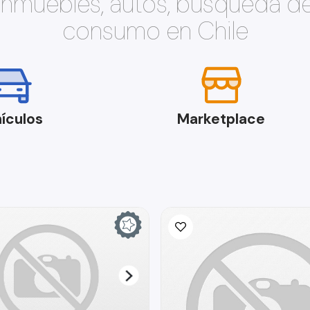
 inmuebles, autos, búsqueda d
consumo en Chile
ículos
Marketplace