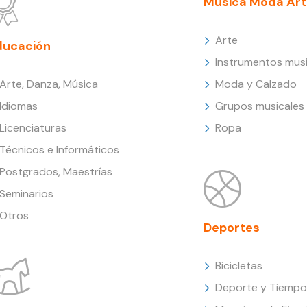
Música Moda Art
Arte
ducación
Instrumentos musi
Arte, Danza, Música
Moda y Calzado
Idiomas
Grupos musicales
Licenciaturas
Ropa
Técnicos e Informáticos
Postgrados, Maestrías
Seminarios
Otros
Deportes
Bicicletas
Deporte y Tiempo 