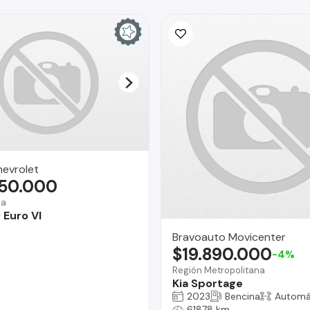
hevrolet
350.000
na
 Euro VI
Bravoauto Movicenter
$19.890.000
-4%
Región Metropolitana
Kia Sportage
2023
Bencina
Automá
61878 km