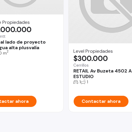
e Propiedades
.000.000
ntt
 al lado de proyecto
ua alta plusvalía
Level Propiedades
2
0 m
$300.000
Cerrillos
RETAIL Av Buzeta 4502 A
ESTUDIO
1
1
actar ahora
Contactar ahora