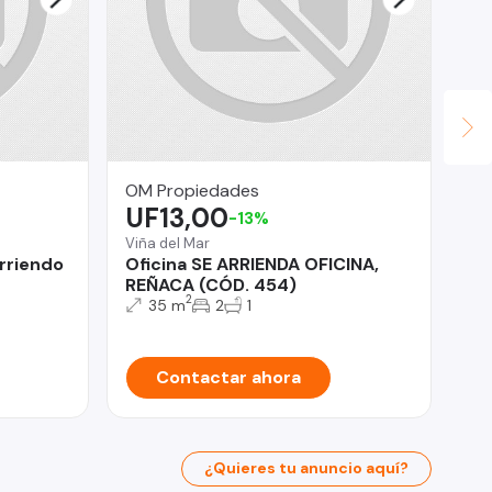
OM Propiedades
Ca
UF13,00
U
-13%
Viña del Mar
rriendo
Oficina SE ARRIENDA OFICINA,
La
REÑACA (CÓD. 454)
Ve
2
35 m
2
1
Contactar ahora
¿Quieres tu anuncio aquí?