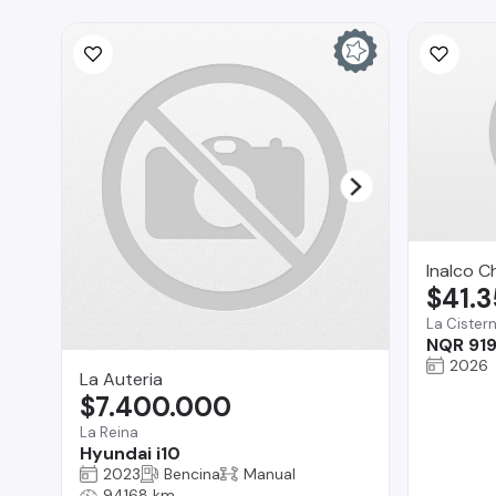
Inalco C
$41.
La Cister
NQR 919
2026
La Auteria
$7.400.000
La Reina
Hyundai i10
2023
Bencina
Manual
94168 km