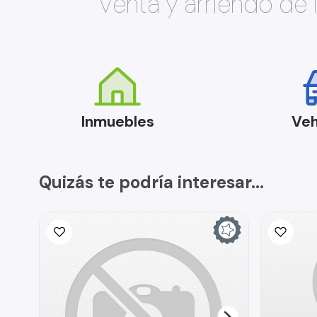
Venta y arriendo de
Inmuebles
Veh
Quizás te podría interesar...