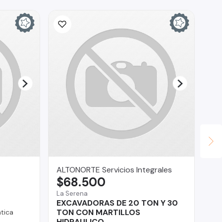
ALTONORTE Servicios Integrales
Br
$68.500
$
La Serena
Reg
EXCAVADORAS DE 20 TON Y 30
Su
TON CON MARTILLOS
tica
HIDRAULICO