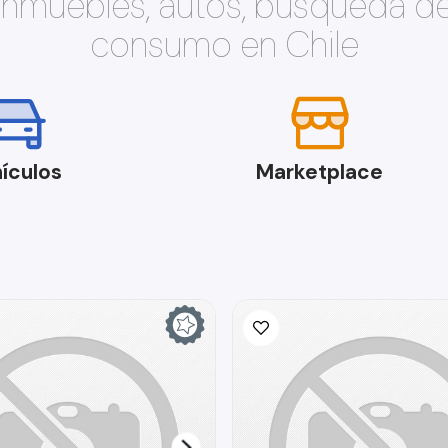
 inmuebles, autos, búsqueda d
consumo en Chile
ículos
Marketplace