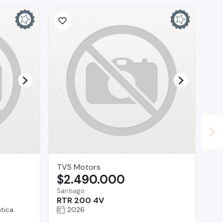
TVS Motors
Ra
$2.490.000
$
Santiago
Pro
RTR 200 4V
Ch
tica
2026