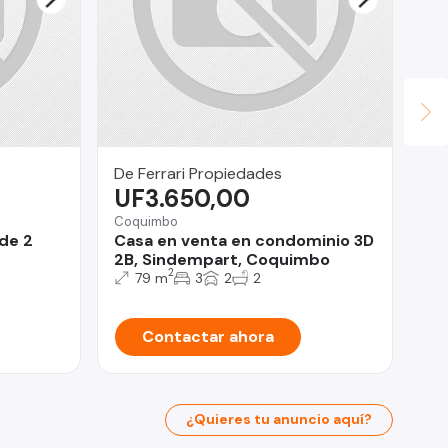
De Ferrari Propiedades
An
UF3.650,00
U
Coquimbo
Viñ
de 2
Casa en venta en condominio 3D
De
2B, Sindempart, Coquimbo
No
2
79 m
3
2
2
Contactar ahora
¿Quieres tu anuncio aquí?