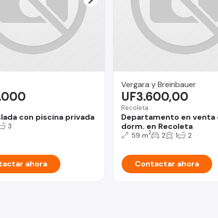
Vergara y Breinbauer
.000
UF3.600,00
Recoleta
slada con piscina privada
Departamento en venta 
dorm. en Recoleta
3
2
59 m
2
1
2
actar ahora
Contactar ahora