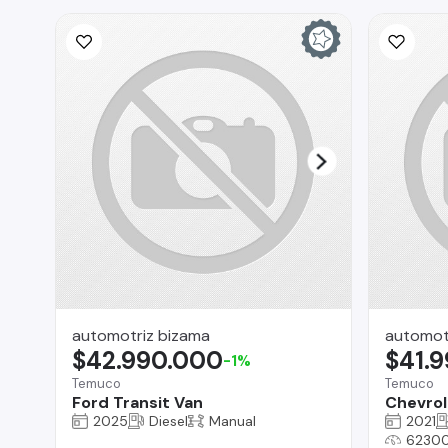
automotriz bizama
automot
$42.990.000
$41.
-1%
Temuco
Temuco
Ford Transit Van
Chevrol
2025
Diesel
Manual
2021
6230