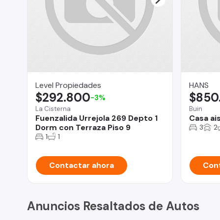
Level Propiedades
HANS
$292.800
$850
-3%
La Cisterna
Buin
Fuenzalida Urrejola 269 Depto 1
Casa ai
Dorm con Terraza Piso 9
3
2
1
1
Contactar ahora
Cont
Anuncios Resaltados de Autos