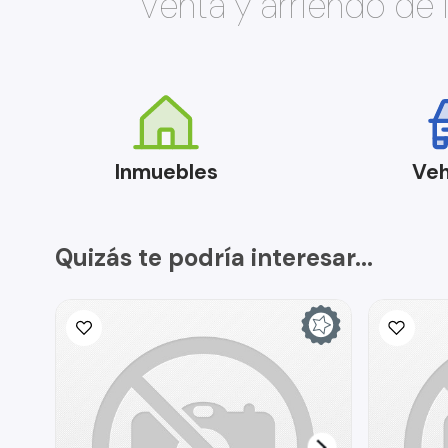
Venta y arriendo de
Inmuebles
Veh
Quizás te podría interesar...