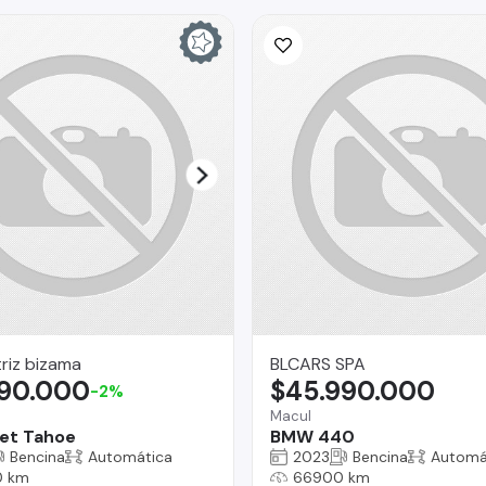
riz bizama
BLCARS SPA
990.000
$45.990.000
-2%
Macul
et Tahoe
BMW 440
Bencina
Automática
2023
Bencina
Automá
0 km
66900 km