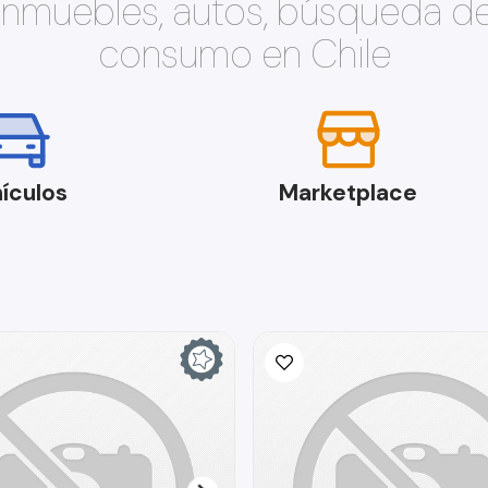
 inmuebles, autos, búsqueda d
consumo en Chile
ículos
Marketplace