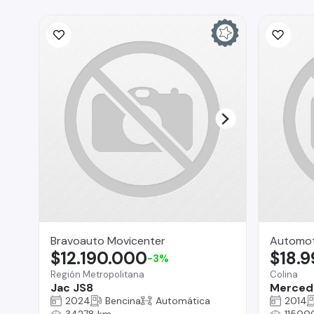
Bravoauto Movicenter
Automot
$12.190.000
$18.
-3%
Región Metropolitana
Colina
Jac JS8
Merced
2024
Bencina
Automática
2014
34278 km
11500