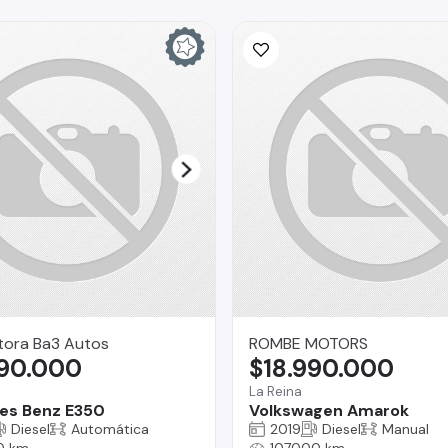
ora Ba3 Autos
ROMBE MOTORS
990.000
$18.990.000
La Reina
es Benz E350
Volkswagen Amarok
Diesel
Automática
2019
Diesel
Manual
0 km
107000 km