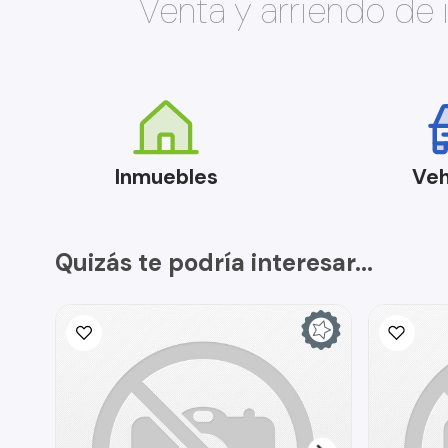
Venta y arriendo de
Inmuebles
Veh
Quizás te podría interesar...