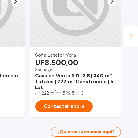
Sofia Letelier Vera
Ja
UF8.500,00
$
Santiago
Co
dominio
Casa en Venta 5 D | 3 B | 340 m²
DE
Totales | 222 m² Construidos | 5
BI
Est
CO
2
222 m
5
5
3
Contactar ahora
¿Quieres tu anuncio aquí?