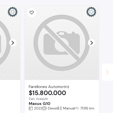
Farellones Automotriz
AL
$15.800.000
$
San Joaquín
La 
Maxus G10
EX
TO
2023
Diesel
Manual
71316 km