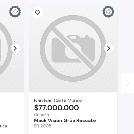
Ivan Ivan Carte Muñoz
AS
$77.000.000
$
Concón
Reg
Mack Visión Grúa Rescate
Fo
tica
2008