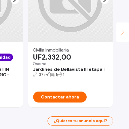
Civilia Inmobiliaria
Co
UF2.332,00
U
nidad
Osorno
El 
RTIN
Jardines de Bellavista III etapa I
Pa
2
RIO-
37 m
1
1
Contactar ahora
¿Quieres tu anuncio aquí?