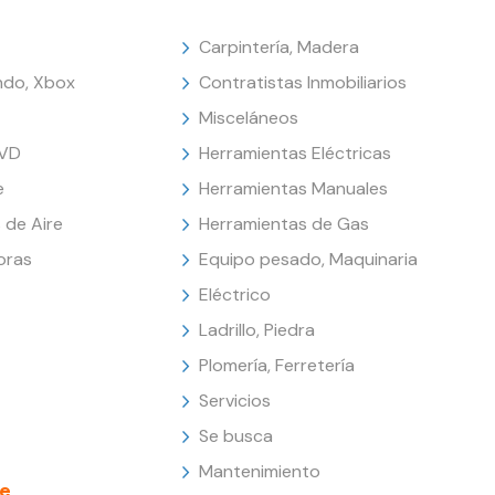
Carpintería, Madera
endo, Xbox
Contratistas Inmobiliarios
Misceláneos
DVD
Herramientas Eléctricas
e
Herramientas Manuales
 de Aire
Herramientas de Gas
oras
Equipo pesado, Maquinaria
Eléctrico
Ladrillo, Piedra
Plomería, Ferretería
Servicios
Se busca
Mantenimiento
e