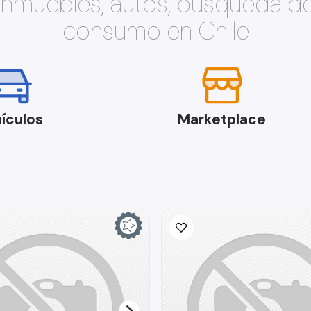
 inmuebles, autos, búsqueda d
consumo en Chile
ículos
Marketplace