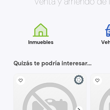
Venta y arriendo de
Inmuebles
Veh
Quizás te podría interesar...