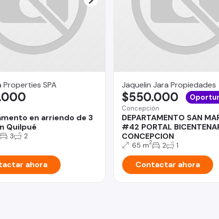
 Properties SPA
Jaquelin Jara Propiedades
.000
$550.000
Oportu
Concepción
mento en arriendo de 3
DEPARTAMENTO SAN MA
n Quilpué
#42 PORTAL BICENTENA
CONCEPCION
3
2
2
65 m
2
1
actar ahora
Contactar ahora