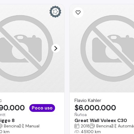
c
Flavio Kahler
990.000
$6.000.000
Poco uso
ntt
Ñuñoa
iggo 8
Great Wall Voleex C30
Bencina
Manual
2018
Bencina
Automá
0 km
45100 km