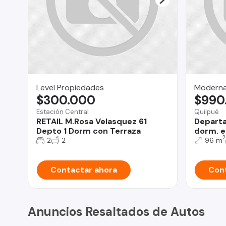
Level Propiedades
Moderna
$300.000
$990
Estación Central
Quilpué
RETAIL M.Rosa Velasquez 61
Departa
Depto 1 Dorm con Terraza
dorm. e
2
2
2
96 m
Contactar ahora
Cont
Anuncios Resaltados de Autos