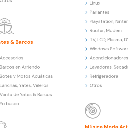
Otros
Linux
Parlantes
Playstation, Nint
Router, Modem
TV, LCD, Plasma, 
ates & Barcos
Windows Softwar
Accesorios
Acondicionadores
Barcos en Arriendo
Lavadoras, Secad
Botes y Motos Acuáticas
Refrigeradora
Lanchas, Yates, Veleros
Otros
Venta de Yates & Barcos
Yo busco
Música Moda Art