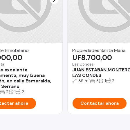
e Inmobiliario
Propiedades Santa María
000,00
UF8.700,00
sta
Las Condes
e excelente
JUAN ESTABAN MONTER
amento, muy buena
LAS CONDES
2
ón, en calle Esmeralda,
85 m
3
1
2
 Serrano
2
1
2
actar ahora
Contactar ahora