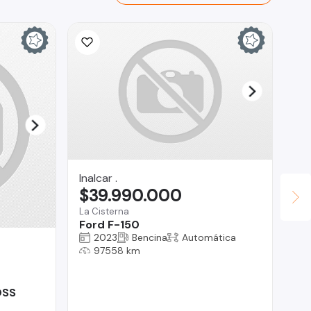
Inalcar .
Ina
$39.990.000
$
La Cisterna
La 
Ford F-150
Fo
2023
Bencina
Automática
97558 km
OSS