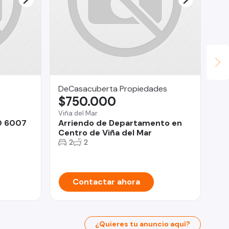
DeCasacuberta Propiedades
PR
$750.000
$
Viña del Mar
Te
O 6007
Arriendo de Departamento en
PR
Centro de Viña del Mar
CA
2
2
Contactar ahora
¿Quieres tu anuncio aquí?