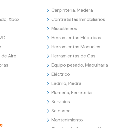
Carpintería, Madera
endo, Xbox
Contratistas Inmobiliarios
Misceláneos
DVD
Herramientas Eléctricas
e
Herramientas Manuales
 de Aire
Herramientas de Gas
oras
Equipo pesado, Maquinaria
Eléctrico
Ladrillo, Piedra
Plomería, Ferretería
Servicios
Se busca
Mantenimiento
e