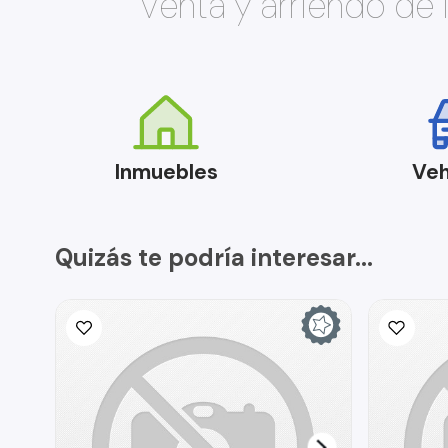
Venta y arriendo de
Inmuebles
Veh
Quizás te podría interesar...