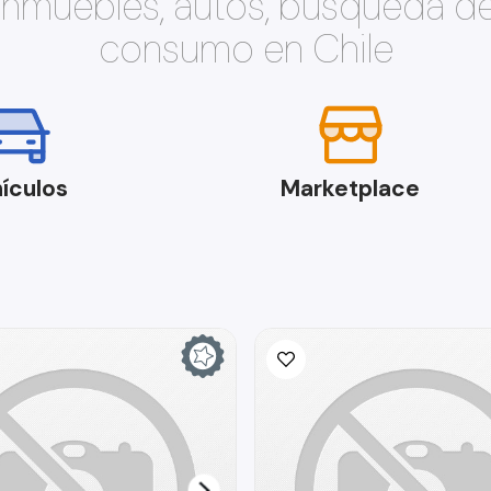
 inmuebles, autos, búsqueda d
consumo en Chile
ículos
Marketplace