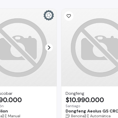
scobar
Dongfeng
490.000
$10.990.000
ón
Santiago
lion
Dongfeng Aeolus GS CR
na
Manual
Bencina
Automática