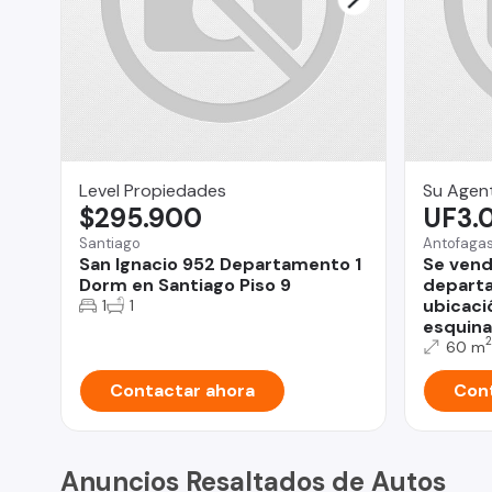
Level Propiedades
Su Agent
$295.900
UF3.
Santiago
Antofaga
San Ignacio 952 Departamento 1
Se vend
Dorm en Santiago Piso 9
depart
ubicaci
1
1
esquina
2
60 m
Contactar ahora
Cont
Anuncios Resaltados de Autos