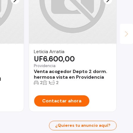
Leticia Arratia
Ma
UF6.600,00
U
Providencia
Ma
Venta acogedor Depto 2 dorm.
Gr
hermosa vista en Providencia
Do
l
2
1
2
Contactar ahora
¿Quieres tu anuncio aquí?