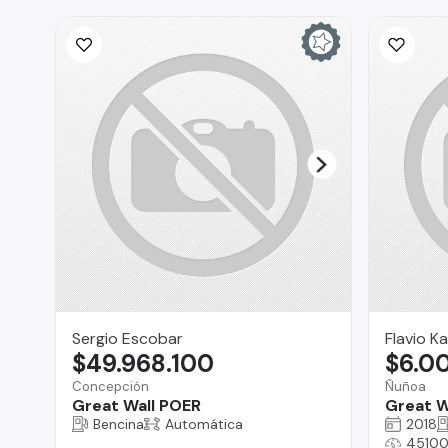
Sergio Escobar
Flavio Ka
$49.968.100
$6.0
Concepción
Ñuñoa
Great Wall POER
Great W
Bencina
Automática
2018
45100