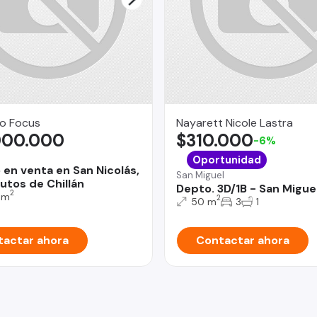
o Focus
Nayarett Nicole Lastra
000.000
$310.000
-6%
Oportunidad
 en venta en San Nicolás,
San Miguel
utos de Chillán
Depto. 3D/1B - San Migue
2
 m
2
50 m
3
1
actar ahora
Contactar ahora