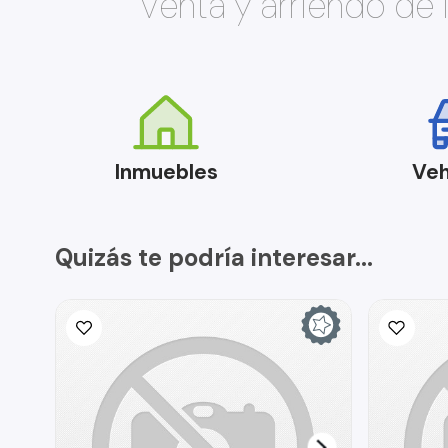
Venta y arriendo de
Inmuebles
Veh
Quizás te podría interesar...