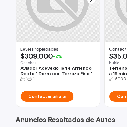
Level Propiedades
Contact
$309.000
$35.
-2%
Conchalí
Ñuble
Aviador Acevedo 1644 Arriendo
Terreno
Depto 1 Dorm con Terraza Piso 1
a 15 min
1
1
5000
Contactar ahora
Cont
Anuncios Resaltados de Autos