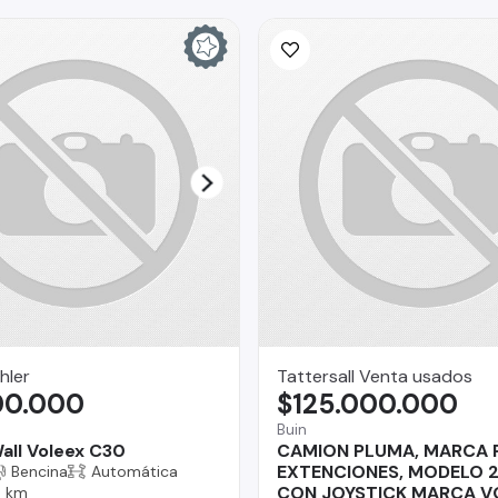
hler
Tattersall Venta usados
00.000
$125.000.000
Buin
all Voleex C30
CAMION PLUMA, MARCA P
EXTENCIONES, MODELO 2
Bencina
Automática
CON JOYSTICK MARCA V
 km