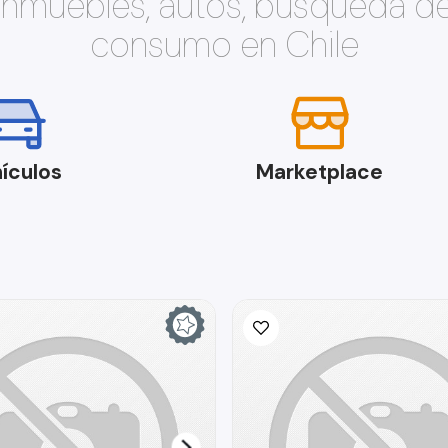
 inmuebles, autos, búsqueda d
consumo en Chile
ículos
Marketplace