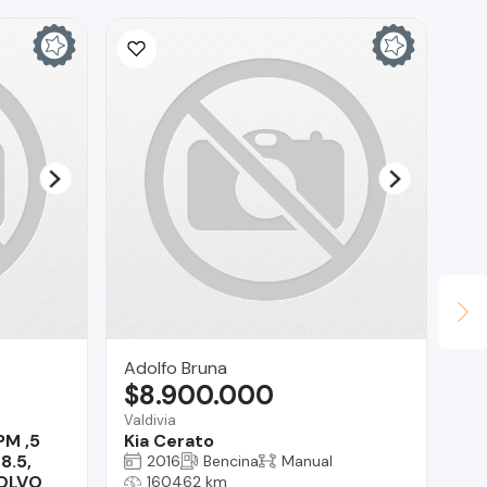
Adolfo Bruna
Ta
$8.900.000
$
Valdivia
Co
M ,5
Kia Cerato
CA
8.5,
PE
2016
Bencina
Manual
OLVO
EP
160462 km