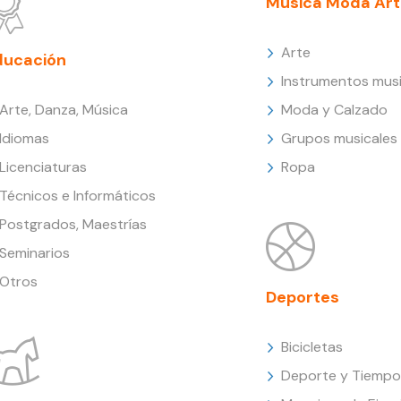
Música Moda Art
Arte
ducación
Instrumentos musi
Arte, Danza, Música
Moda y Calzado
Idiomas
Grupos musicales
Licenciaturas
Ropa
Técnicos e Informáticos
Postgrados, Maestrías
Seminarios
Otros
Deportes
Bicicletas
Deporte y Tiempo 