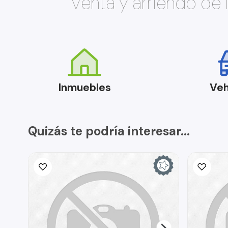
Venta y arriendo de
Inmuebles
Veh
Quizás te podría interesar...