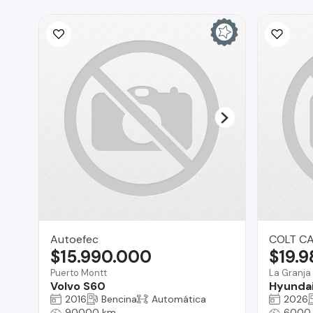
Autoefec
COLT C
$15.990.000
$19.
Puerto Montt
La Granja
Volvo S60
Hyundai
2016
Bencina
Automática
2026
90000 km
6000