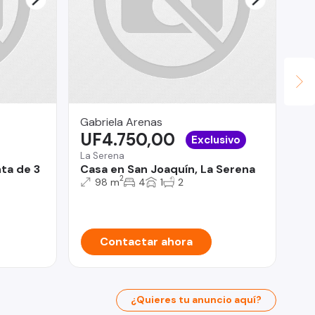
Gabriela Arenas
JU
UF4.750,00
U
Exclusivo
La Serena
ta de 3
Casa en San Joaquín, La Serena
Iqu
2
98 m
4
1
2
Te
Contactar ahora
¿Quieres tu anuncio aquí?