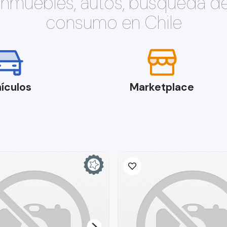
 inmuebles, autos, búsqueda d
consumo en Chile
ículos
Marketplace