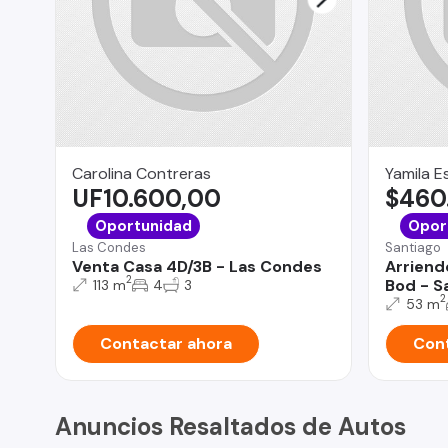
Carolina Contreras
Yamila E
UF10.600,00
$460
Oportunidad
Opor
Las Condes
Santiago
Venta Casa 4D/3B - Las Condes
Arriend
2
Bod - S
113 m
4
3
2
53 m
Contactar ahora
Cont
Anuncios Resaltados de Autos