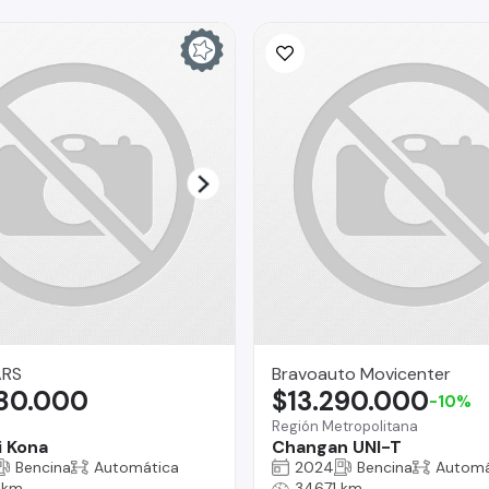
ARS
Bravoauto Movicenter
980.000
$13.290.000
-10%
Región Metropolitana
 Kona
Changan UNI-T
Bencina
Automática
2024
Bencina
Automá
 km
34671 km