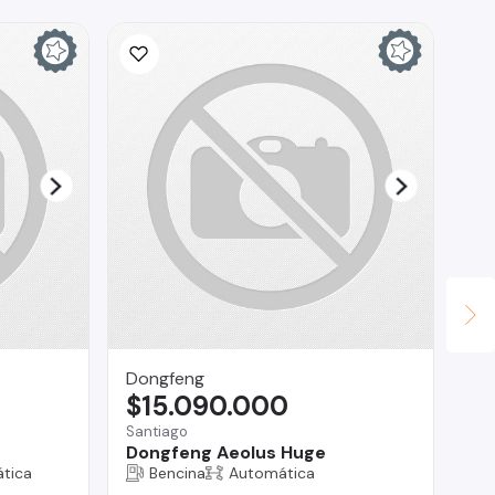
Dongfeng
Ina
$15.090.000
$
Santiago
San
Dongfeng Aeolus Huge
To
tica
Bencina
Automática