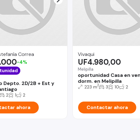
stefanía Correa
Vivaqui
.000
UF4.980,00
-4%
Melipilla
tunidad
oportunidad Casa en ven
dorm. en Melipilla
o Depto. 2D/2B + Est y
2
223 m
3
10
2
antiago
2
1
2
actar ahora
Contactar ahora