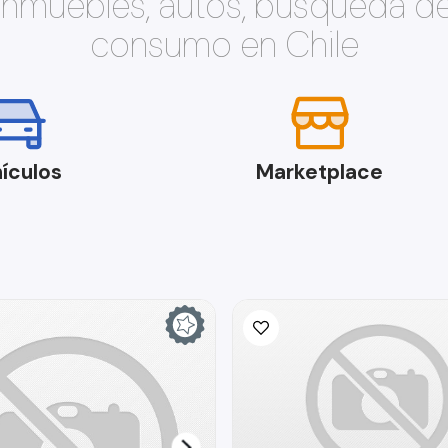
 inmuebles, autos, búsqueda d
consumo en Chile
ículos
Marketplace