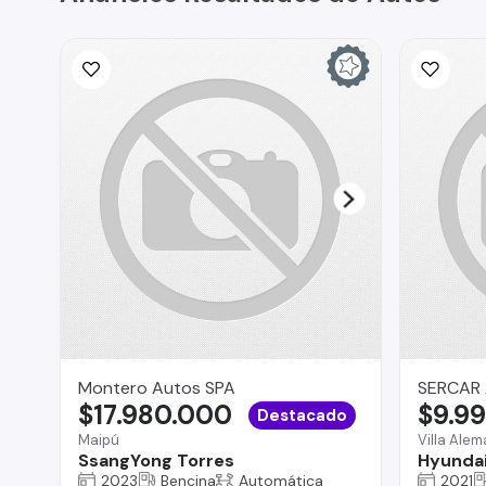
Montero Autos SPA
SERCAR
$17.980.000
$9.9
Destacado
Maipú
Villa Ale
SsangYong Torres
Hyunda
2023
Bencina
Automática
2021