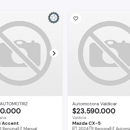
 AUTOMOTRIZ
Automotora Valdicar
90.000
$23.590.000
mana
Valdivia
i Accent
Mazda CX-5
Bencina
Manual
2024
Bencina
Automá