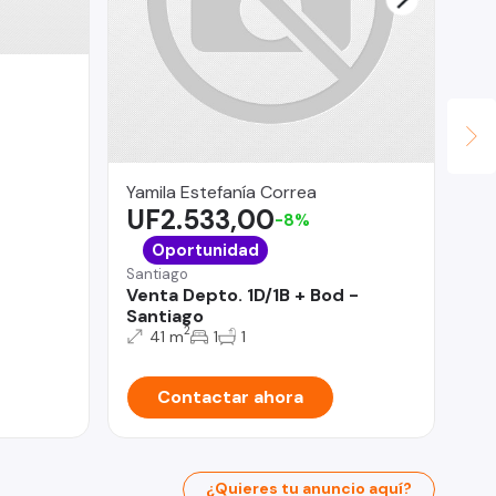
Yamila Estefanía Correa
Fu
UF2.533,00
Mil
-8%
U
Oportunidad
La 
Santiago
De
Venta Depto. 1D/1B + Bod -
Ve
Santiago
Bo
2
41 m
1
1
Contactar ahora
¿Quieres tu anuncio aquí?