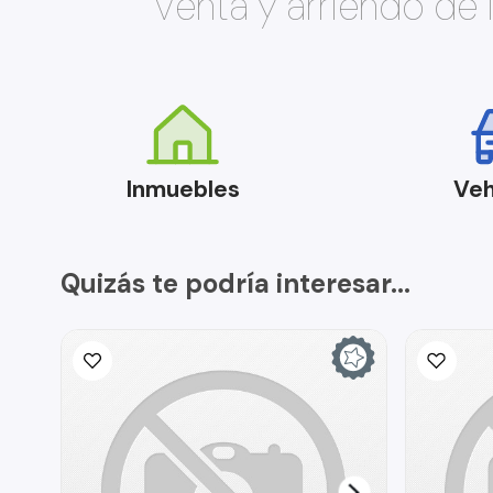
Venta y arriendo de
Inmuebles
Veh
Quizás te podría interesar...