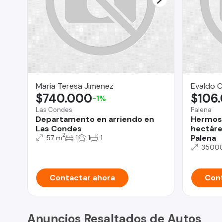
Maria Teresa Jimenez
Evaldo 
$740.000
$106
-1%
Las Condes
Palena
Departamento en arriendo en
Hermos
Las Condes
hectáre
2
Palena
57 m
1
1
1
3500
Contactar ahora
Cont
Anuncios Resaltados de Autos