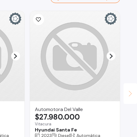
Automotora Del Valle
Mu
$27.980.000
$
Vitacura
Ma
Hyundai Santa Fe
Su
tica
2023
Diesel
Automática