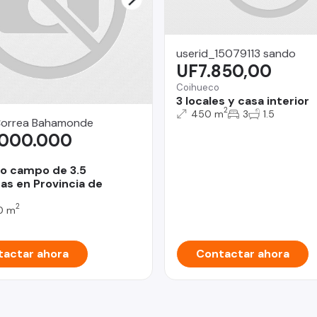
userid_15079113 sando
UF7.850,00
Coihueco
3 locales y casa interior
2
450 m
3
1.5
Correa Bahamonde
.000.000
o campo de 3.5
as en Provincia de
2
0 m
actar ahora
Contactar ahora