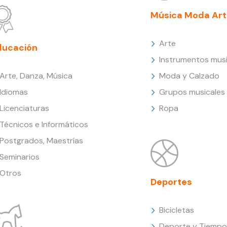
Música Moda Art
Arte
ducación
Instrumentos musi
Arte, Danza, Música
Moda y Calzado
Idiomas
Grupos musicales
Licenciaturas
Ropa
Técnicos e Informáticos
Postgrados, Maestrías
Seminarios
Otros
Deportes
Bicicletas
Deporte y Tiempo 