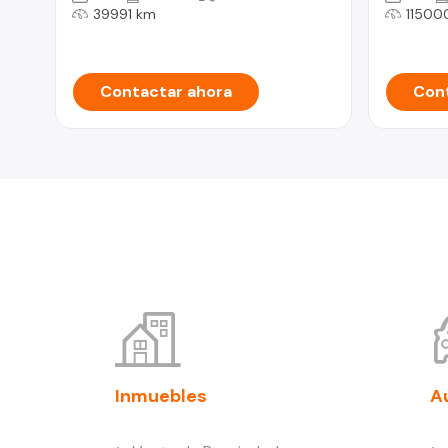
39991 km
11500
Contactar ahora
Cont
Inmuebles
A