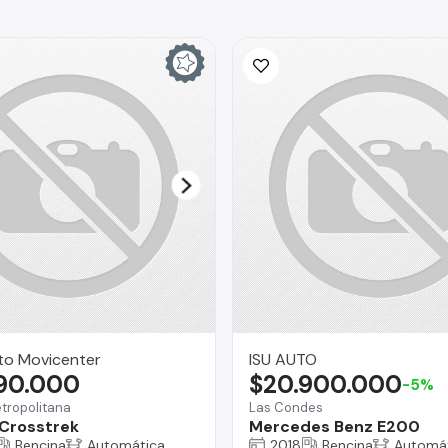
to Movicenter
ISU AUTO
790.000
$20.900.000
-5%
tropolitana
Las Condes
Crosstrek
Mercedes Benz E200
Bencina
Automática
2018
Bencina
Automá