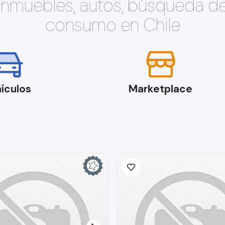
 inmuebles, autos, búsqueda d
consumo en Chile
ículos
Marketplace