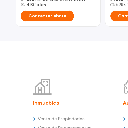
49325 km
52942
Contactar ahora
Cont
Inmuebles
A
Venta de Propiedades
Venta de Departamentos