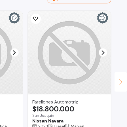
Farellones Automotriz
RA
$18.800.000
$
San Joaquín
Reg
Nissan Navara
Ch
tica
2023
Diesel
Manual