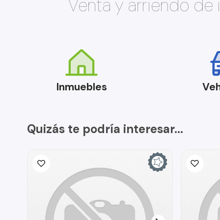
Venta y arriendo de
Inmuebles
Veh
Quizás te podría interesar...