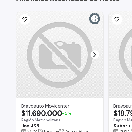
Bravoauto Movicenter
Bravoau
$11.690.000
$18.
-5%
Región Metropolitana
Región Me
Jac JS8
Subaru 
2024
Bencina
Automática
2024