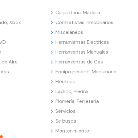
Carpintería, Madera
endo, Xbox
Contratistas Inmobiliarios
Misceláneos
DVD
Herramientas Eléctricas
e
Herramientas Manuales
 de Aire
Herramientas de Gas
oras
Equipo pesado, Maquinaria
Eléctrico
Ladrillo, Piedra
Plomería, Ferretería
Servicios
Se busca
Mantenimiento
e