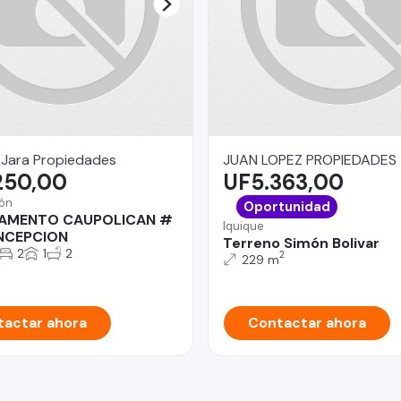
 Jara Propiedades
JUAN LOPEZ PROPIEDADES
250,00
UF5.363,00
ón
Oportunidad
AMENTO CAUPOLICAN #
Iquique
NCEPCION
Terreno Simón Bolivar
2
1
2
2
229 m
actar ahora
Contactar ahora