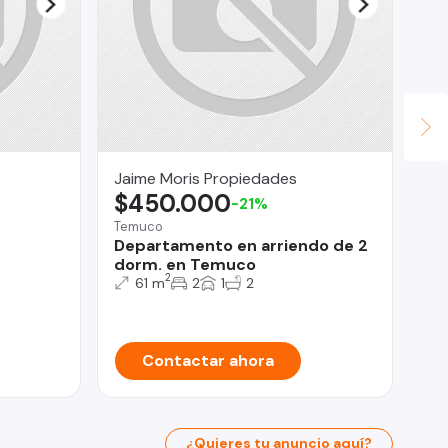
Jaime Moris Propiedades
Le
$450.000
$
-21%
Temuco
Con
Departamento en arriendo de 2
Av
dorm. en Temuco
De
2
61 m
2
1
2
Contactar ahora
¿Quieres tu anuncio aquí?