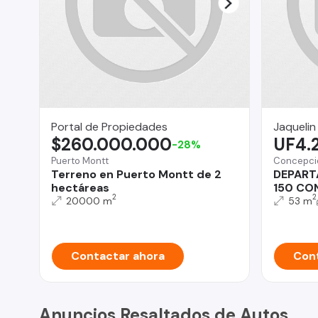
Portal de Propiedades
Jaquelin
$260.000.000
UF4.
-28%
Puerto Montt
Concepci
Terreno en Puerto Montt de 2
DEPART
hectáreas
150 CO
2
2
20000 m
53 m
Contactar ahora
Cont
Anuncios Resaltados de Autos