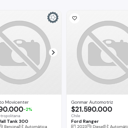
to Movicenter
Gonmar Automotriz
190.000
$21.590.000
-2%
tropolitana
Chile
all Tank 300
Ford Ranger
Bencina
Automática
2023
Diesel
Automáti