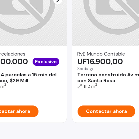
rcelaciones
RyB Mundo Contable
000.000
UF16.900,00
Exclusivo
Santiago
4 parcelas a 15 min del
Terreno construido Av m
co, $29 Mill
con Santa Rosa
2
2
 m
1112 m
actar ahora
Contactar ahora