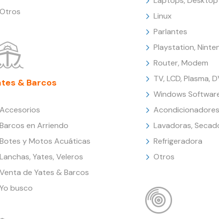
Laptops, Desktop
Otros
Linux
Parlantes
Playstation, Nint
Router, Modem
TV, LCD, Plasma, 
ates & Barcos
Windows Softwar
Accesorios
Acondicionadores
Barcos en Arriendo
Lavadoras, Secad
Botes y Motos Acuáticas
Refrigeradora
Lanchas, Yates, Veleros
Otros
Venta de Yates & Barcos
Yo busco