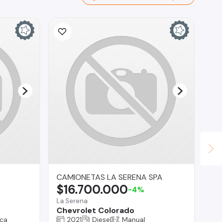
CAMIONETAS LA SERENA SPA
Au
$16.700.000
$
-4%
La Serena
Ma
Chevrolet Colorado
Mi
ca
2021
Diesel
Manual