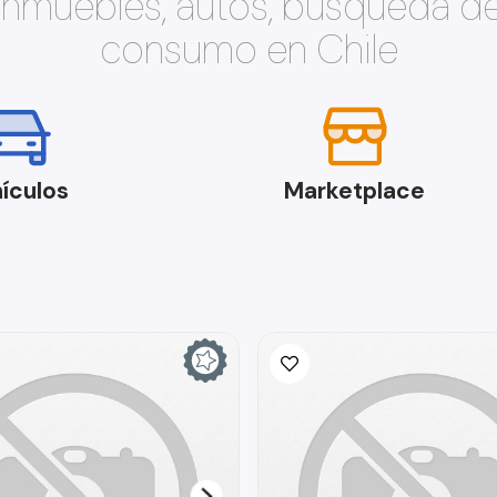
 inmuebles, autos, búsqueda d
consumo en Chile
ículos
Marketplace