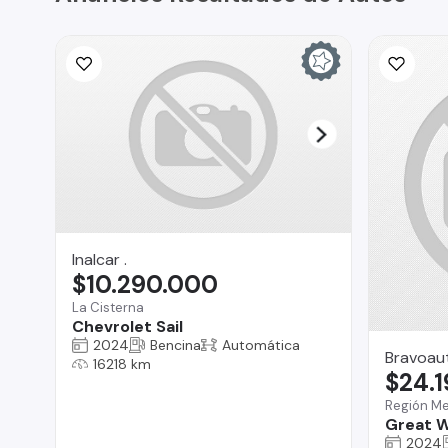
Inalcar .
$10.290.000
La Cisterna
Chevrolet Sail
2024
Bencina
Automática
Bravoau
16218 km
$24.
Región Me
Great W
2024