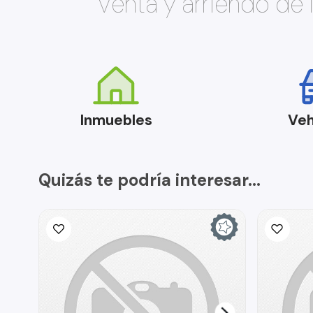
Venta y arriendo de
Inmuebles
Veh
Quizás te podría interesar...