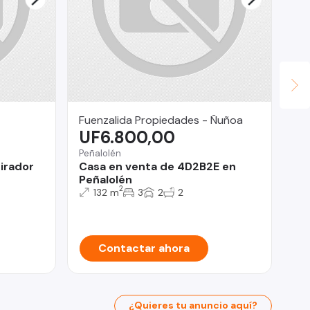
Fuenzalida Propiedades - Ñuñoa
Ly
UF6.800,00
U
Peñalolén
Ñu
irador
Casa en venta de 4D2B2E en
De
Peñalolén
do
2
132 m
3
2
2
Contactar ahora
¿Quieres tu anuncio aquí?