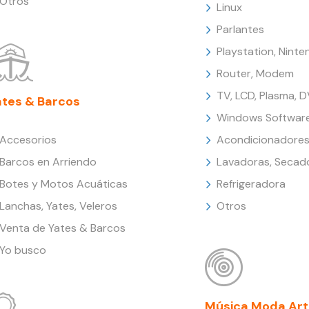
Otros
Linux
Parlantes
Playstation, Nint
Router, Modem
TV, LCD, Plasma, 
ates & Barcos
Windows Softwar
Accesorios
Acondicionadores
Barcos en Arriendo
Lavadoras, Secad
Botes y Motos Acuáticas
Refrigeradora
Lanchas, Yates, Veleros
Otros
Venta de Yates & Barcos
Yo busco
Música Moda Art