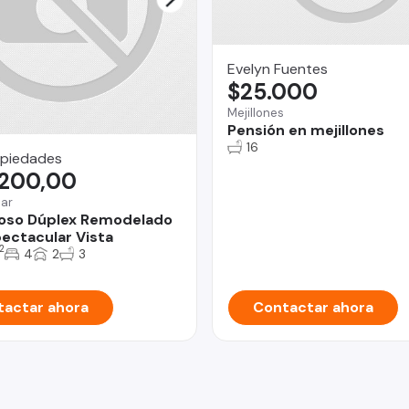
Evelyn Fuentes
$25.000
Mejillones
Pensión en mejillones
16
piedades
.200,00
Mar
loso Dúplex Remodelado
ectacular Vista
2
4
2
3
actar ahora
Contactar ahora