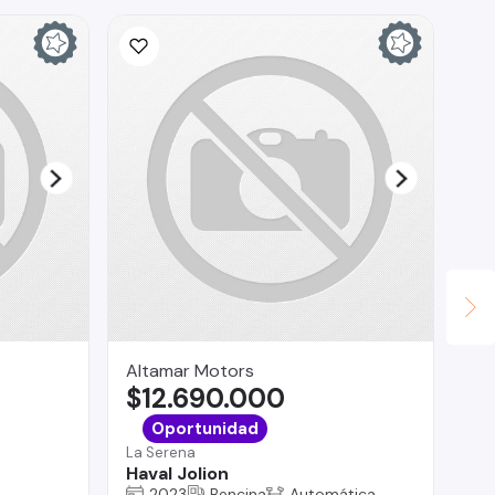
Ina
$
La 
Ch
Altamar Motors
$12.690.000
Oportunidad
La Serena
Haval Jolion
2023
Bencina
Automática