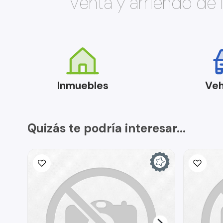
Venta y arriendo de
Inmuebles
Veh
Quizás te podría interesar...