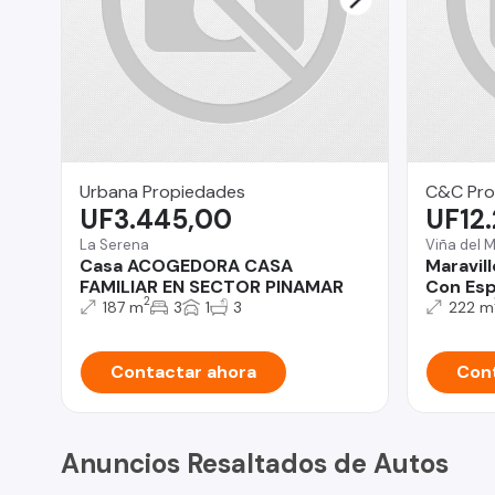
Urbana Propiedades
C&C Pro
UF3.445,00
UF12
La Serena
Viña del 
Casa ACOGEDORA CASA
Maravil
FAMILIAR EN SECTOR PINAMAR
Con Esp
2
187 m
3
1
3
222 m
Contactar ahora
Cont
Anuncios Resaltados de Autos