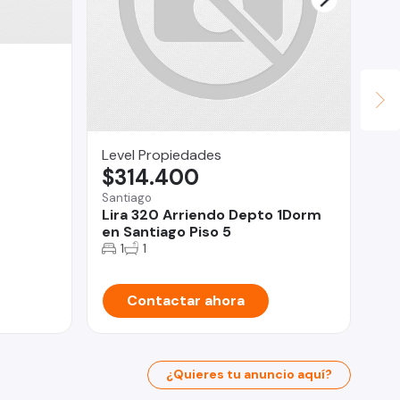
Level Propiedades
Su
$314.400
$
Santiago
Ant
Lira 320 Arriendo Depto 1Dorm
At
en Santiago Piso 5
in
1
1
Contactar ahora
¿Quieres tu anuncio aquí?