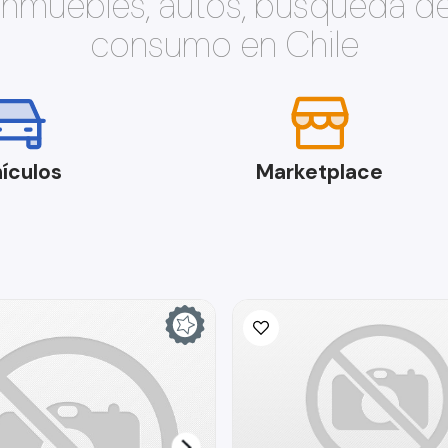
 inmuebles, autos, búsqueda d
consumo en Chile
ículos
Marketplace