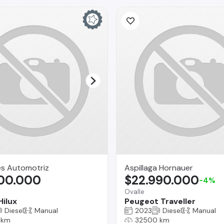
es Automotriz
Aspillaga Hornauer
800.000
$22.990.000
-4%
Ovalle
Hilux
Peugeot Traveller
Diesel
Manual
2023
Diesel
Manual
 km
32500 km