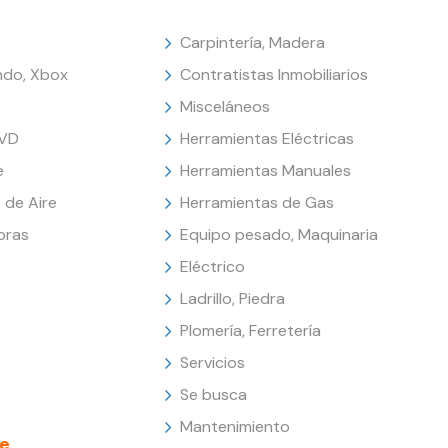
Carpintería, Madera
endo, Xbox
Contratistas Inmobiliarios
Misceláneos
DVD
Herramientas Eléctricas
e
Herramientas Manuales
 de Aire
Herramientas de Gas
oras
Equipo pesado, Maquinaria
Eléctrico
Ladrillo, Piedra
Plomería, Ferretería
Servicios
Se busca
Mantenimiento
e