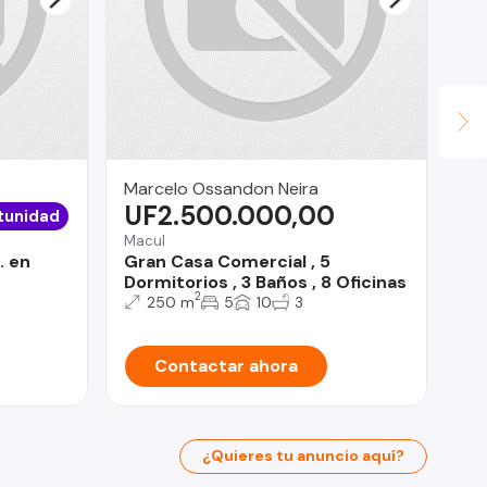
Marcelo Ossandon Neira
AL
UF2.500.000,00
$
tunidad
Macul
Qui
. en
Gran Casa Comercial , 5
De
Dormitorios , 3 Baños , 8 Oficinas
3d
2
250 m
5
10
3
Contactar ahora
¿Quieres tu anuncio aquí?