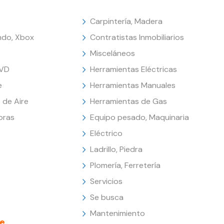
Carpintería, Madera
endo, Xbox
Contratistas Inmobiliarios
Misceláneos
DVD
Herramientas Eléctricas
e
Herramientas Manuales
 de Aire
Herramientas de Gas
oras
Equipo pesado, Maquinaria
Eléctrico
Ladrillo, Piedra
Plomería, Ferretería
Servicios
Se busca
Mantenimiento
e