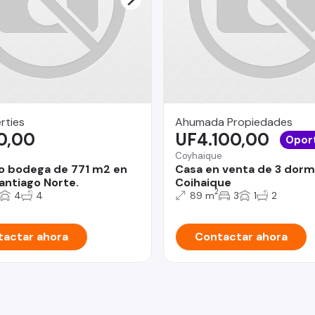
rties
Ahumada Propiedades
0,00
UF4.100,00
Opor
Coyhaique
o bodega de 771 m2 en
Casa en venta de 3 dorm
antiago Norte.
Coihaique
2
4
4
89 m
3
1
2
actar ahora
Contactar ahora