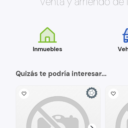
Venta y arriendo de
Inmuebles
Veh
Quizás te podría interesar...