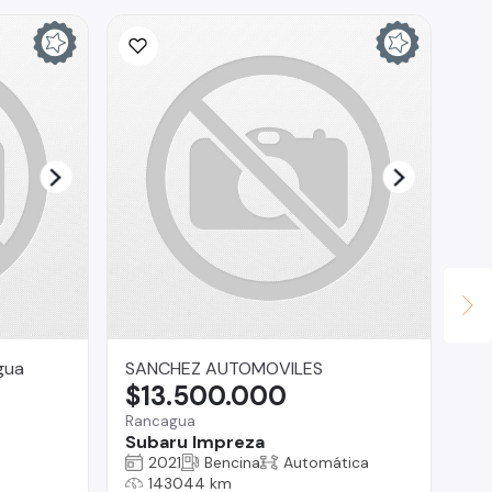
gua
SANCHEZ AUTOMOVILES
Se
$13.500.000
$
Rancagua
San
Subaru Impreza
Gr
2021
Bencina
Automática
143044 km