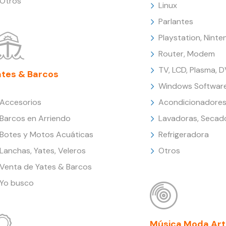
Otros
Linux
Parlantes
Playstation, Nint
Router, Modem
TV, LCD, Plasma, 
ates & Barcos
Windows Softwar
Accesorios
Acondicionadores
Barcos en Arriendo
Lavadoras, Secad
Botes y Motos Acuáticas
Refrigeradora
Lanchas, Yates, Veleros
Otros
Venta de Yates & Barcos
Yo busco
Música Moda Art