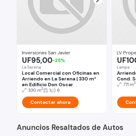
Inversiones San Javier
LV Prope
UF95,00
UF10
-25%
La Serena
Lampa
Local Comercial con Oficinas en
Arriend
Arriendo en La Serena | 330 m²
Cond. S
2
en Edificio Don Oscar
771 m
2
330 m
1
6
Contactar ahora
Cont
Anuncios Resaltados de Autos