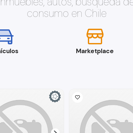
 inmuebles, autos, búsqueda d
consumo en Chile
ículos
Marketplace