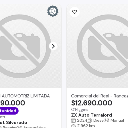
 AUTOMOTRIZ LIMITADA
Comercial del Real - Ranca
490.000
$12.690.000
O'Higgins
tunidad
ZX Auto Terralord
ntt
2024
Diesel
Manual
et Silverado
21962 km
Bencina
Automática