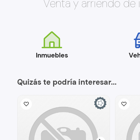
Venta y arriendo de
Inmuebles
Veh
Quizás te podría interesar...