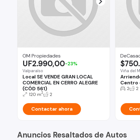
OM Propiedades
DeCasac
UF2.990,00
$750
-23%
Valparaíso
Viña del 
Local SE VENDE GRAN LOCAL
Arriend
COMERCIAL EN CERRO ALEGRE
Centro 
(CÓD 561)
2
2
2
120 m
2
Contactar ahora
Cont
Anuncios Resaltados de Autos