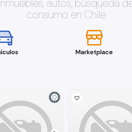
 inmuebles, autos, búsqueda d
consumo en Chile
ículos
Marketplace