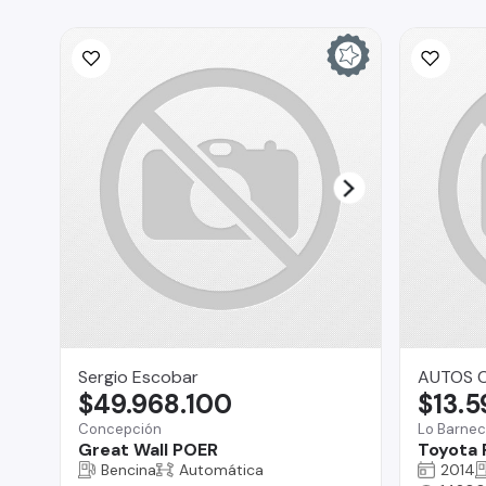
Sergio Escobar
AUTOS C
$49.968.100
$13.
Concepción
Lo Barne
Great Wall POER
Toyota 
Bencina
Automática
2014