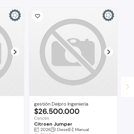
gestión Delpro Ingeniería
Ve
$26.500.000
$
Concón
Vit
Citroen Jumper
Au
2026
Diesel
Manual