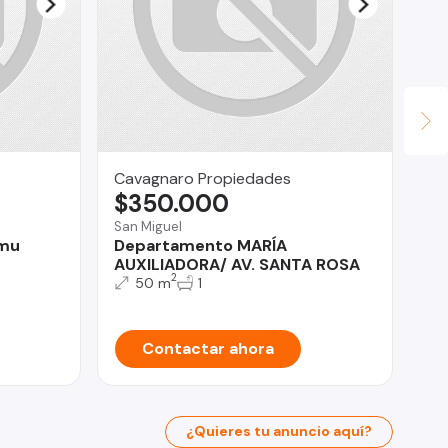
Cavagnaro Propiedades
LV
$350.000
U
San Miguel
Qui
emu
Departamento MARÍA
Ar
AUXILIADORA/ AV. SANTA ROSA
m2
2
50 m
1
Contactar ahora
¿Quieres tu anuncio aquí?