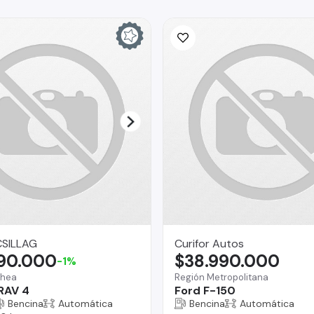
SILLAG
Curifor Autos
590.000
$38.990.000
-1%
chea
Región Metropolitana
RAV 4
Ford F-150
Bencina
Automática
Bencina
Automática