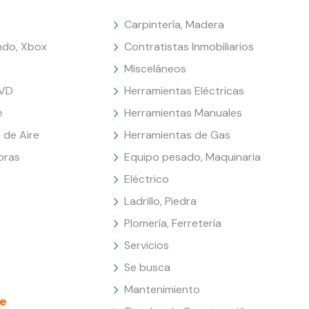
Carpintería, Madera
endo, Xbox
Contratistas Inmobiliarios
Misceláneos
DVD
Herramientas Eléctricas
e
Herramientas Manuales
 de Aire
Herramientas de Gas
oras
Equipo pesado, Maquinaria
Eléctrico
Ladrillo, Piedra
Plomería, Ferretería
Servicios
Se busca
Mantenimiento
e