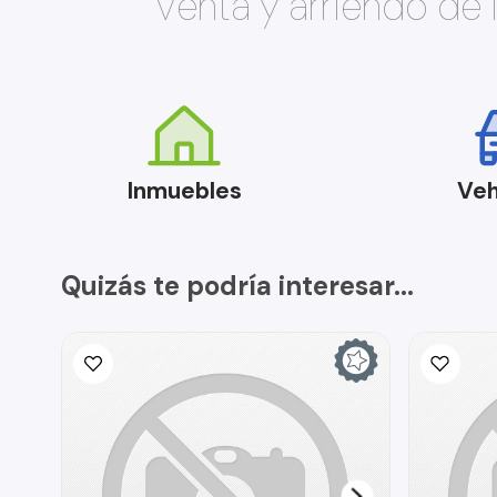
Venta y arriendo de
Inmuebles
Veh
Quizás te podría interesar...