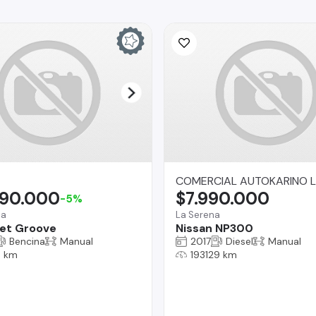
COMERCIAL AUTOKARINO L
490.000
$7.990.000
-5%
na
La Serena
et Groove
Nissan NP300
Bencina
Manual
2017
Diesel
Manual
 km
193129 km