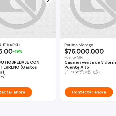
AJE KARKU
Paulina Moraga
5,00
$76.000.000
-19%
Puente Alto
DO HOSPEDAJE CON
Casa en venta de 3 dorm
 TERRENO (Gastos
Puente Alto
2
s)
73 m
3
1
1
2
 m
actar ahora
Contactar ahora