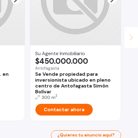
Su Agente Inmobiliario
Ma
$450.000.000
$
Antofagasta
La
. en
Se Vende propiedad para
De
inversionista ubicado en pleno
do
centro de Antofagasta Simón
Bolívar
2
300 m
Contactar ahora
¿Quieres tu anuncio aquí?