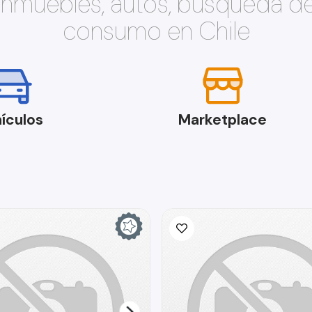
 inmuebles, autos, búsqueda d
consumo en Chile
ículos
Marketplace