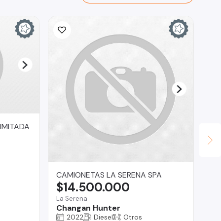
IMITADA
CAMIONETAS LA SERENA SPA
Ve
$14.500.000
$
La Serena
San
Changan Hunter
Re
2022
Diesel
Otros