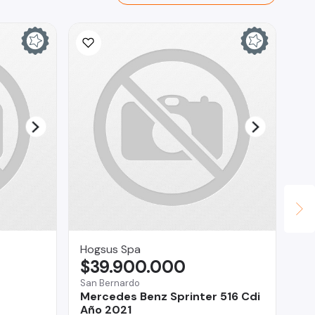
Hogsus Spa
Te
$39.900.000
$
San Bernardo
Reg
Mercedes Benz Sprinter 516 Cdi
Fo
Año 2021