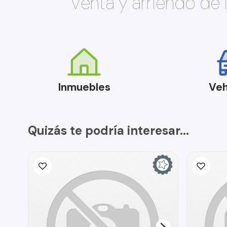
Venta y arriendo de
Inmuebles
Veh
Quizás te podría interesar...