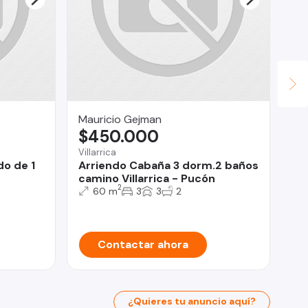
Mauricio Gejman
Le
$450.000
$
Villarrica
Qui
o de 1
Arriendo Cabaña 3 dorm.2 baños
Ma
camino Villarrica - Pucón
co
2
60 m
3
3
2
Contactar ahora
¿Quieres tu anuncio aquí?