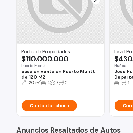
Portal de Propiedades
Level Pr
$110.000.000
$430
Puerto Montt
Ñuñoa
casa en venta en Puerto Montt
Jose Pe
de 120 M2
Departa
2
120 m
4
3
2
1
1
Contactar ahora
Cont
Anuncios Resaltados de Autos