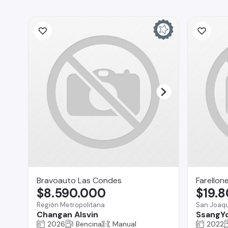
Bravoauto Las Condes
Farellon
$8.590.000
$19.
Región Metropolitana
San Joaqu
Changan Alsvin
SsangY
2026
Bencina
Manual
2022