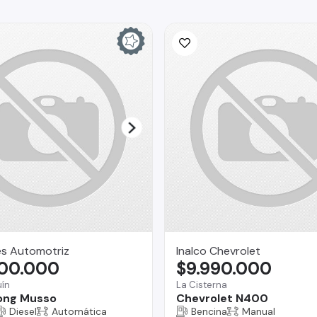
es Automotriz
Inalco Chevrolet
800.000
$9.990.000
ín
La Cisterna
ong Musso
Chevrolet N400
Diesel
Automática
Bencina
Manual