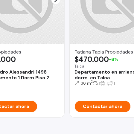
opiedades
Tatiana Tapia Propiedades
.000
$470.000
-6%
Talca
dro Alessandri 1498
Departamento en arriend
mento 1 Dorm Piso 2
dorm. en Talca
2
36 m
1
1
1
actar ahora
Contactar ahora