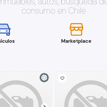
 inmuebles, autos, búsqueda d
consumo en Chile
ículos
Marketplace