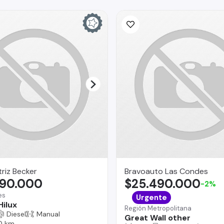
riz Becker
Bravoauto Las Condes
390.000
$25.490.000
-2%
es
Urgente
Hilux
Región Metropolitana
Diesel
Manual
Great Wall other
0 km