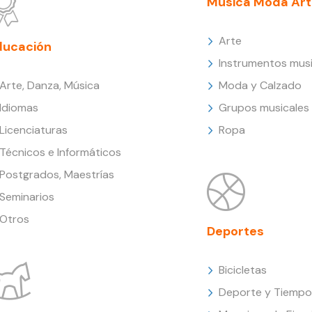
Música Moda Art
Arte
ducación
Instrumentos musi
Arte, Danza, Música
Moda y Calzado
Idiomas
Grupos musicales
Licenciaturas
Ropa
Técnicos e Informáticos
Postgrados, Maestrías
Seminarios
Otros
Deportes
Bicicletas
Deporte y Tiempo 