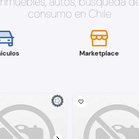
 inmuebles, autos, búsqueda d
consumo en Chile
ículos
Marketplace