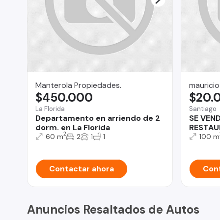
Manterola Propiedades.
mauricio
$450.000
$20.
La Florida
Santiago
Departamento en arriendo de 2
SE VEN
dorm. en La Florida
RESTAU
2
60 m
2
1
1
100 m
Contactar ahora
Cont
Anuncios Resaltados de Autos