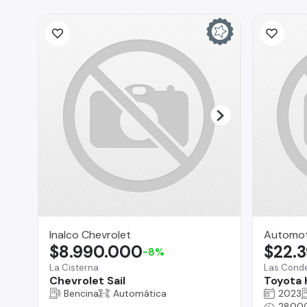
Inalco Chevrolet
Automot
$8.990.000
$22.
-8%
La Cisterna
Las Cond
Chevrolet Sail
Toyota 
Bencina
Automática
2023
2800