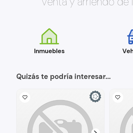
Venta y arriendo de
Inmuebles
Veh
Quizás te podría interesar...