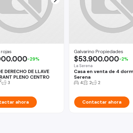
 rojas
Galvarino Propiedades
000.000
$53.900.000
-29%
-2%
La Serena
DE DERECHO DE LLAVE
Casa en venta de 4 dorm
RANT PLENO CENTRO
Serena
2
3
4
2
2
actar ahora
Contactar ahora