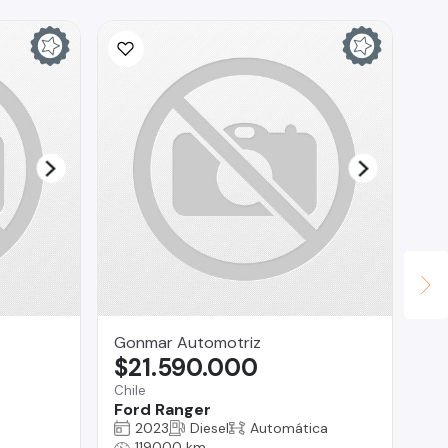
Gonmar Automotriz
Do
$21.590.000
$
Chile
San
Ford Ranger
Do
2023
Diesel
Automática
119000 km