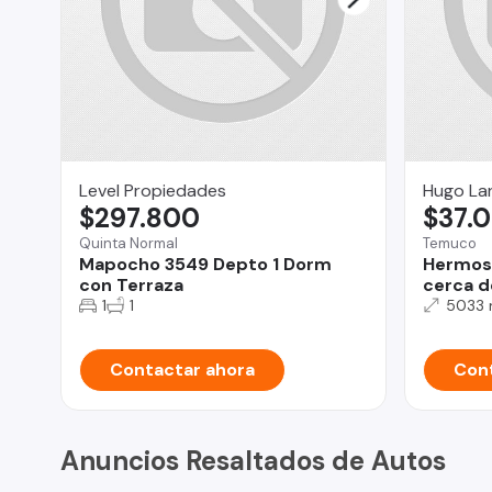
Level Propiedades
Hugo Lan
$297.800
$37.
Quinta Normal
Temuco
Mapocho 3549 Depto 1 Dorm
Hermosa
con Terraza
cerca 
1
1
5033
Contactar ahora
Cont
Anuncios Resaltados de Autos