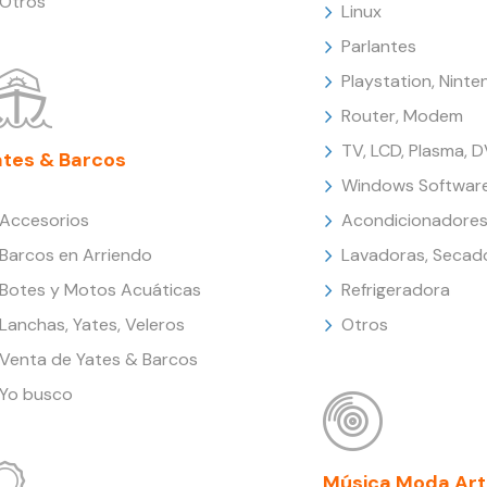
Otros
Linux
Parlantes
Playstation, Nint
Router, Modem
TV, LCD, Plasma, 
ates & Barcos
Windows Softwar
Accesorios
Acondicionadores
Barcos en Arriendo
Lavadoras, Secad
Botes y Motos Acuáticas
Refrigeradora
Lanchas, Yates, Veleros
Otros
Venta de Yates & Barcos
Yo busco
Música Moda Art