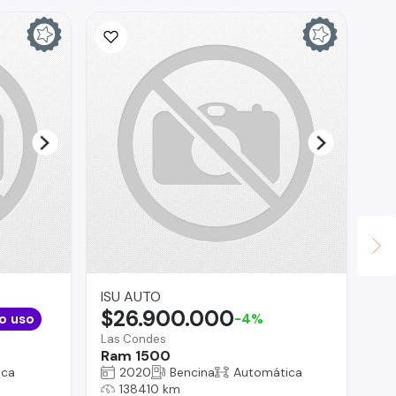
ISU AUTO
Do
$26.900.000
$
o uso
-4%
Las Condes
San
Ram 1500
Do
ica
2020
Bencina
Automática
138410 km