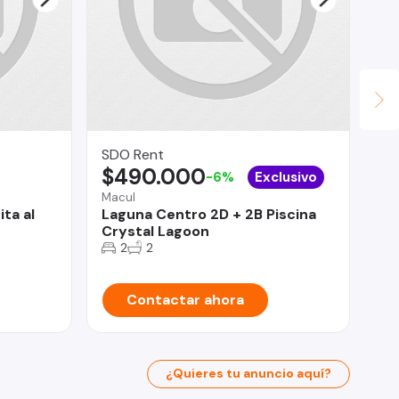
SDO Rent
Sc
$490.000
$
-6%
Exclusivo
Macul
Ma
ta al
Laguna Centro 2D + 2B Piscina
De
Crystal Lagoon
do
2
2
Contactar ahora
¿Quieres tu anuncio aquí?