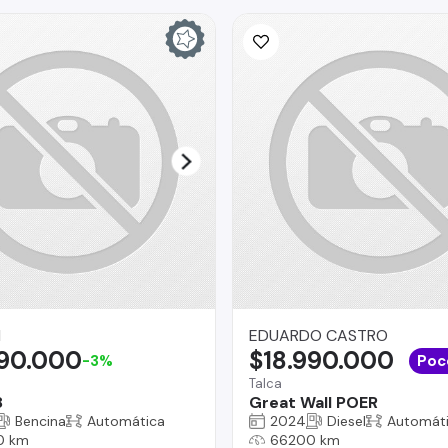
I
EDUARDO CASTRO
290.000
$18.990.000
-3%
Poc
Talca
8
Great Wall POER
Bencina
Automática
2024
Diesel
Automát
0 km
66200 km