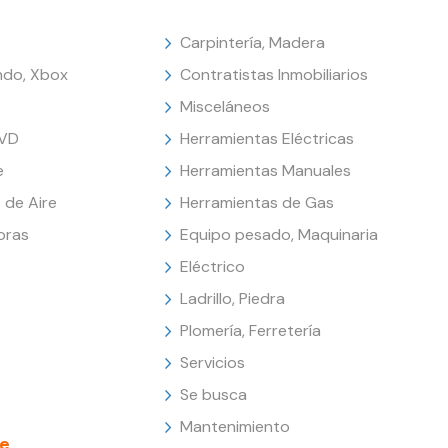
Carpintería, Madera
endo, Xbox
Contratistas Inmobiliarios
Misceláneos
DVD
Herramientas Eléctricas
e
Herramientas Manuales
 de Aire
Herramientas de Gas
oras
Equipo pesado, Maquinaria
Eléctrico
Ladrillo, Piedra
Plomería, Ferretería
Servicios
Se busca
Mantenimiento
e