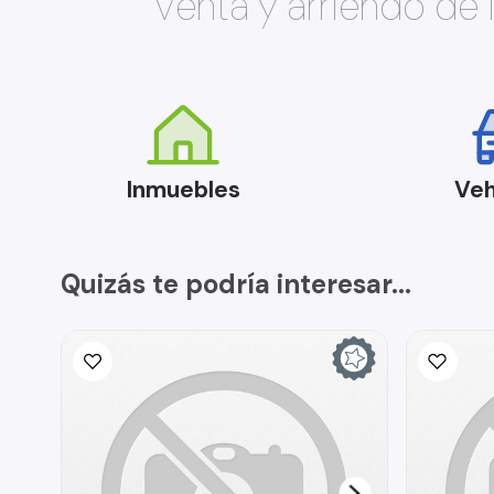
Venta y arriendo de
Inmuebles
Veh
Quizás te podría interesar...