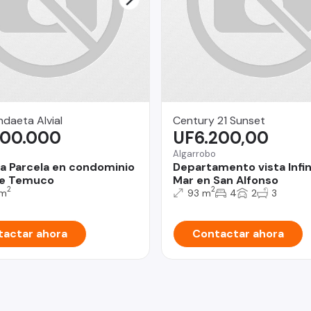
daeta Alvial
Century 21 Sunset
000.000
UF6.200,00
Algarrobo
 Parcela en condominio
Departamento vista Infini
de Temuco
Mar en San Alfonso
2
2
 m
93 m
4
2
3
actar ahora
Contactar ahora